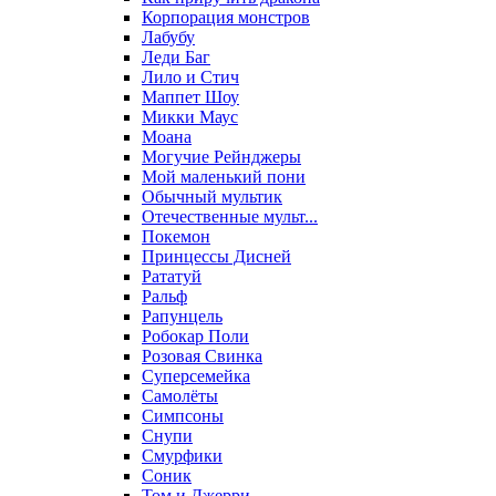
Корпорация монстров
Лабубу
Леди Баг
Лило и Стич
Маппет Шоу
Микки Маус
Моана
Могучие Рейнджеры
Мой маленький пони
Обычный мультик
Отечественные мульт...
Покемон
Принцессы Дисней
Рататуй
Ральф
Рапунцель
Робокар Поли
Розовая Свинка
Суперсемейка
Самолёты
Симпсоны
Снупи
Смурфики
Соник
Том и Джерри