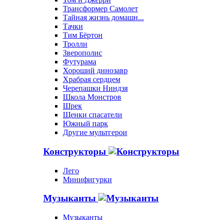
Трансформер Самолет
Тайная жизнь домашн...
Тачки
Тим Бёртон
Тролли
Зверополис
Футурама
Хороший динозавр
Храбрая сердцем
Черепашки Ниндзя
Школа Монстров
Шрек
Щенки спасатели
Южный парк
Другие мультгерои
Конструкторы
Лего
Минифигурки
Музыканты
Музыканты