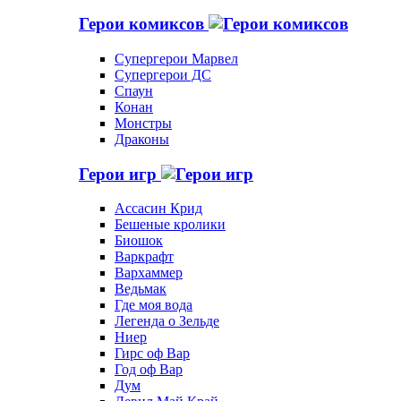
Герои комиксов
Супергерои Марвел
Супергерои ДС
Спаун
Конан
Монстры
Драконы
Герои игр
Ассасин Крид
Бешеные кролики
Биошок
Варкрафт
Вархаммер
Ведьмак
Где моя вода
Легенда о Зельде
Ниер
Гирс оф Вар
Год оф Вар
Дум