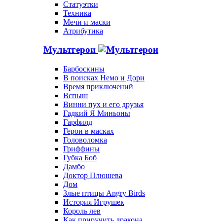
Статуэтки
Техника
Мечи и маски
Атрибутика
Мультгерои
Барбоскины
В поисках Немо и Дори
Время приключений
Вспыш
Винни пух и его друзья
Гадкий Я Миньоны
Гарфилд
Герои в масках
Головоломка
Гриффины
Губка Боб
Дамбо
Доктор Плюшева
Дом
Злые птицы Angry Birds
История Игрушек
Король лев
Как приручить дракона