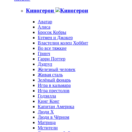
Киногерои
Аватар
Алиса
Бросок Кобры
Бэтмен и Джокер
Властелин колец Хоббит
Во все тяжкие
Гринч
Гарри Поттер
Дэдпул
Железный человек
Живая сталь
Зелёный фонарь
Игра в кальмара
Игра престолов
Годзилла
Кинг Конг
Капитан Америка
Люди X
Люди в Чёрном
Матрица
Мстители