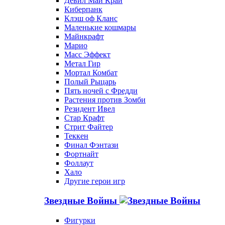
Девил Май Край
Киберпанк
Клэш оф Кланс
Маленькие кошмары
Майнкрафт
Марио
Масс Эффект
Метал Гир
Мортал Комбат
Полый Рыцарь
Пять ночей с Фредди
Растения против Зомби
Резидент Ивел
Стар Крафт
Стрит Файтер
Теккен
Финал Фэнтази
Фортнайт
Фоллаут
Хало
Другие герои игр
Звездные Войны
Фигурки