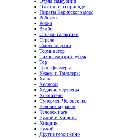
Отряд самоубийц
Охотники за привиде...
Пираты Карибского моря
Робокоп
Рокки
Рэмбо
Стражи галактики
Стрела
Сыны анархии
Терминатор
Тихоокеанский рубеж
Тор
Трансформеры
Ужасы и Триллеры
Халк
Хеллбой
Ходячие мертвецы
Хранители
Супермен Человек из...
Человек муравей
Человек паук
Чужой и Хищник
Хищник
Чужой
Другие герои кино