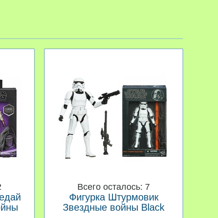
2
Всего осталось: 7
едай
Фигурка Штурмовик
ойны
Звездные войны Black
s
Series