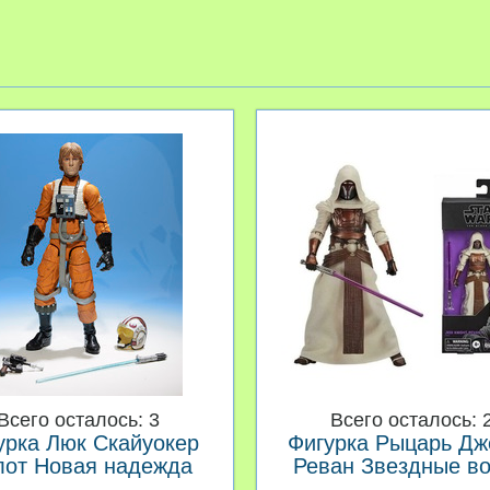
Всего осталось: 3
Всего осталось: 
урка Люк Скайуокер
Фигурка Рыцарь Дж
лот Новая надежда
Реван Звездные в
Black Series
The Black Serie