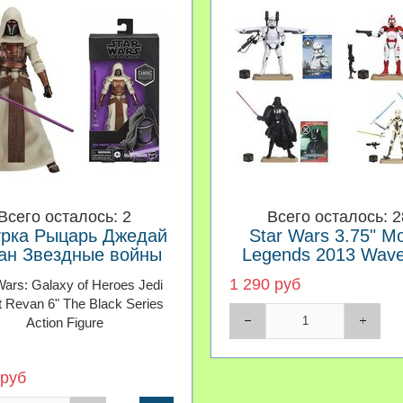
Всего осталось: 2
Всего осталось: 2
урка Рыцарь Джедай
Star Wars 3.75" Mo
ан Звездные войны
Legends 2013 Wave
The Black Series
Revision 02
1 290 руб
Wars: Galaxy of Heroes Jedi
t Revan 6" The Black Series
Action Figure
 руб