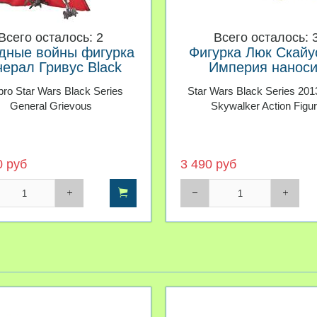
Всего осталось: 2
Всего осталось: 
дные войны фигурка
Фигурка Люк Скайу
нерал Гривус Black
Империя наноси
Series
ответный удар Bl
ro Star Wars Black Series
Star Wars Black Series 201
Series
General Grievous
Skywalker Action Figu
0 руб
3 490 руб