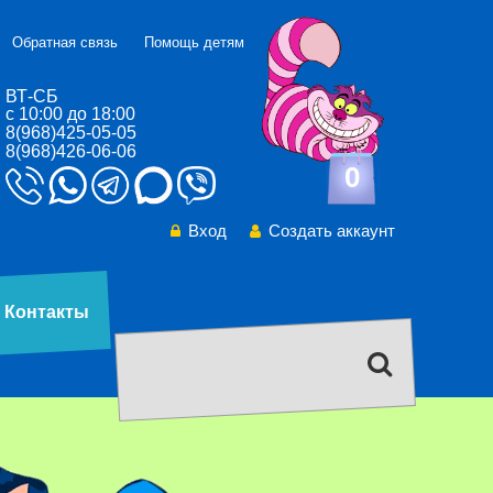
Обратная связь
Помощь детям
ВТ-СБ
с 10:00 до 18:00
8(968)425-05-05
8(968)426-06-06
0
Вход
Создать аккаунт
Контакты