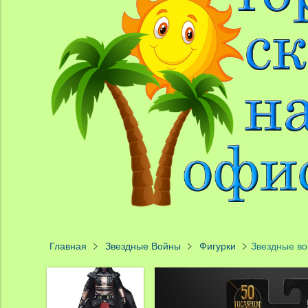
Главная
Звездные Войны
Фигурки
Звездные во