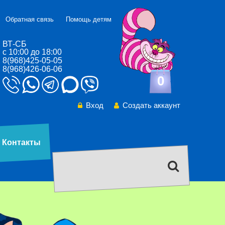
Обратная связь
Помощь детям
ВТ-СБ
с 10:00 до 18:00
8(968)425-05-05
8(968)426-06-06
0
Вход
Создать аккаунт
Контакты