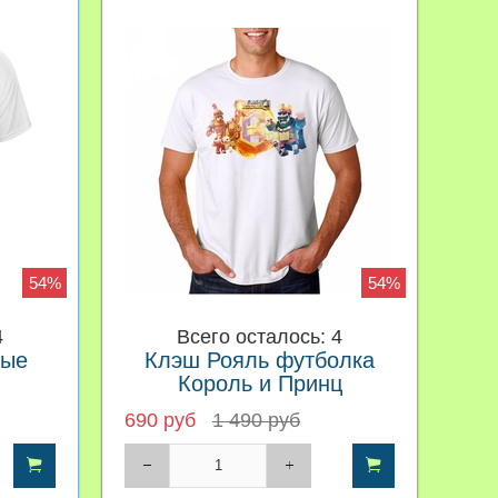
54%
54%
4
Всего осталось: 4
вые
Клэш Рояль футболка
Король и Принц
690 руб
1 490 руб