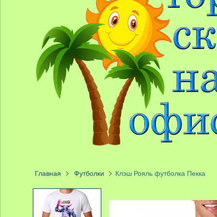
Главная
Футболки
Клэш Рояль футболка Пекка