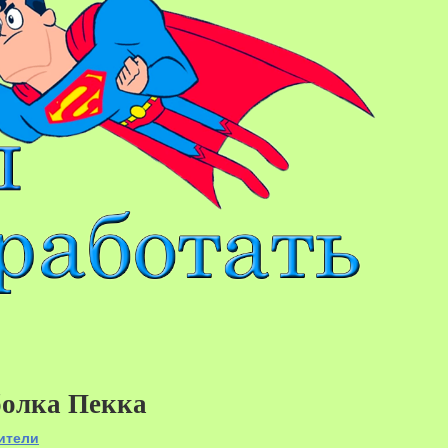
болка Пекка
54%
ители