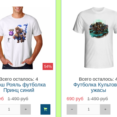
54%
Всего осталось: 4
Всего осталось: 
эш Рояль футболка
Футболка Культо
Принц синий
ужасы
уб
1 490 руб
690 руб
1 490 руб