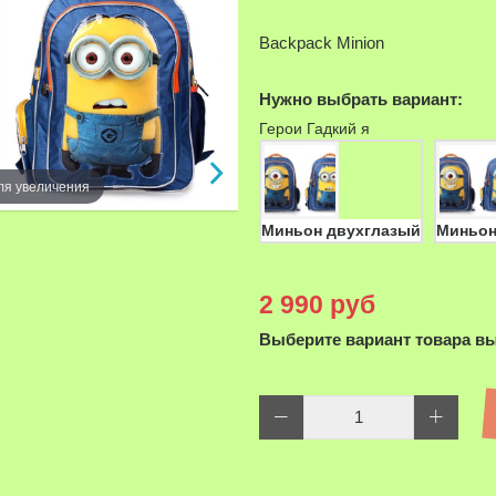
Backpack Minion
Нужно выбрать вариант:
Герои Гадкий я
ля увеличения
Миньон двухглазый
Миньон
2 990 руб
Выберите вариант товара в
Наведите д