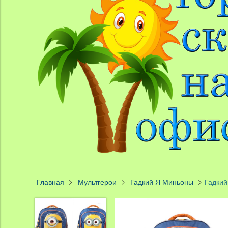
Главная
Мультгерои
Гадкий Я Миньоны
Гадкий