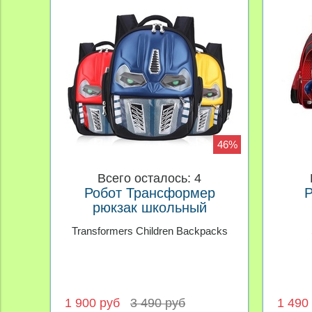
46%
Всего осталось: 4
Робот Трансформер
Р
рюкзак школьный
Transformers Children Backpacks
1 900 руб
3 490 руб
1 490