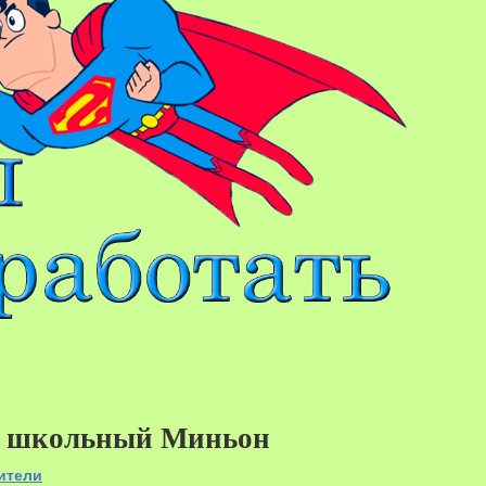
к школьный Миньон
ители