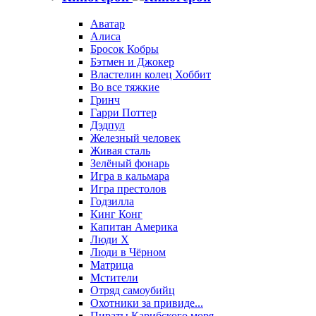
Аватар
Алиса
Бросок Кобры
Бэтмен и Джокер
Властелин колец Хоббит
Во все тяжкие
Гринч
Гарри Поттер
Дэдпул
Железный человек
Живая сталь
Зелёный фонарь
Игра в кальмара
Игра престолов
Годзилла
Кинг Конг
Капитан Америка
Люди X
Люди в Чёрном
Матрица
Мстители
Отряд самоубийц
Охотники за привиде...
Пираты Карибского моря