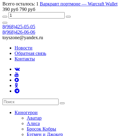
Всего осталось: 1
Варкравт портмоне — Warcraft Wallet
390 руб
790 руб
8(968)425-05-05
8(968)426-06-06
toyszone@yandex.ru
Новости
Обратная связь
Контакты
Киногерои
Аватар
Алиса
Бросок Кобры
Бэтмен и Джокер