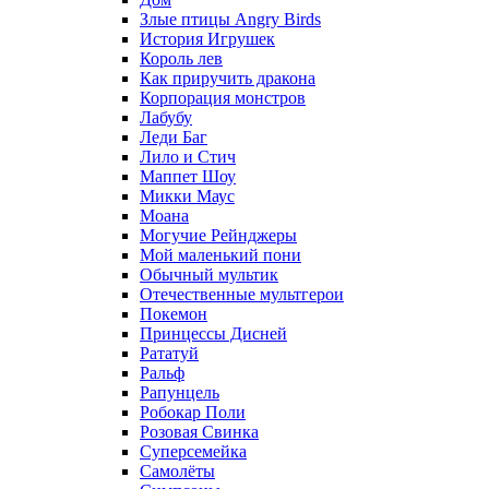
Злые птицы Angry Birds
История Игрушек
Король лев
Как приручить дракона
Корпорация монстров
Лабубу
Леди Баг
Лило и Стич
Маппет Шоу
Микки Маус
Моана
Могучие Рейнджеры
Мой маленький пони
Обычный мультик
Отечественные мультгерои
Покемон
Принцессы Дисней
Рататуй
Ральф
Рапунцель
Робокар Поли
Розовая Свинка
Суперсемейка
Самолёты