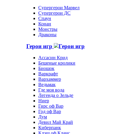
Супергерои Марвел
Супергерои ДС
Спаун
Конан
Монстры
Драконы
Герои игр
Ассасин Крид
Бешеные кролики
Биошок
Варкрафт
Вархаммер
Ведьмак
Где моя вода
Легенда о Зельде
Ниер
Гирс оф Вар
Год оф Вар
Дум
Девил Май Край
Киберпанк
Клэш оф Кланс