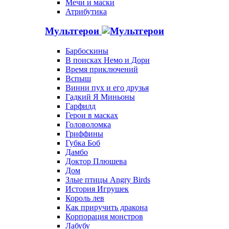
Мечи и маски
Атрибутика
Мультгерои
Барбоскины
В поисках Немо и Дори
Время приключений
Вспыш
Винни пух и его друзья
Гадкий Я Миньоны
Гарфилд
Герои в масках
Головоломка
Гриффины
Губка Боб
Дамбо
Доктор Плюшева
Дом
Злые птицы Angry Birds
История Игрушек
Король лев
Как приручить дракона
Корпорация монстров
Лабубу