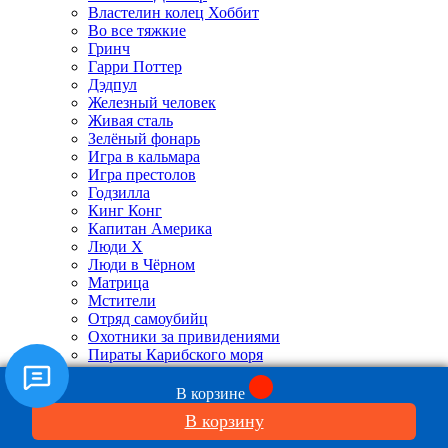
Властелин колец Хоббит
Во все тяжкие
Гринч
Гарри Поттер
Дэдпул
Железный человек
Живая сталь
Зелёный фонарь
Игра в кальмара
Игра престолов
Годзилла
Кинг Конг
Капитан Америка
Люди X
Люди в Чёрном
Матрица
Мстители
Отряд самоубийц
Охотники за привидениями
Пираты Карибского моря
Робокоп
Рокки
В корзине
Рэмбо
В корзину
Стражи галактики
Стрела