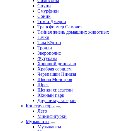
Симпсоны
Снупи
Смурфики
Соник
Том и Джерри
Трансформер Самолет
Тайная жизнь домашних животных
Тачки
Тим Бёртон
Тролли
Зверополис
Футурама
Хороший динозавр
Храбрая сердцем
Черепашки Ниндзя
Школа Монстров
Шрек
Щенки спасатели
Южный парк
Другие мультгерои
Конструкторы
Лего
Минифигурки
Музыканты
Музыканты