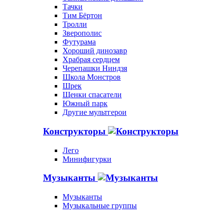
Тачки
Тим Бёртон
Тролли
Зверополис
Футурама
Хороший динозавр
Храбрая сердцем
Черепашки Ниндзя
Школа Монстров
Шрек
Щенки спасатели
Южный парк
Другие мультгерои
Конструкторы
Лего
Минифигурки
Музыканты
Музыканты
Музыкальные группы