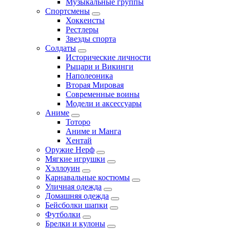
Музыкальные группы
Спортсмены
Хоккеисты
Рестлеры
Звезды спорта
Солдаты
Исторические личности
Рыцари и Викинги
Наполеоника
Вторая Мировая
Современные воины
Модели и аксессуары
Аниме
Тоторо
Аниме и Манга
Хентай
Оружие Нерф
Мягкие игрушки
Хэллоуин
Карнавальные костюмы
Уличная одежда
Домашняя одежда
Бейсболки шапки
Футболки
Брелки и кулоны