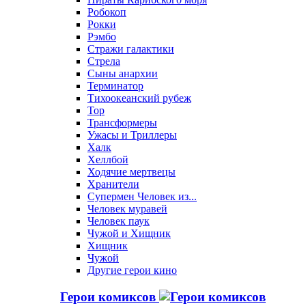
Робокоп
Рокки
Рэмбо
Стражи галактики
Стрела
Сыны анархии
Терминатор
Тихоокеанский рубеж
Тор
Трансформеры
Ужасы и Триллеры
Халк
Хеллбой
Ходячие мертвецы
Хранители
Супермен Человек из...
Человек муравей
Человек паук
Чужой и Хищник
Хищник
Чужой
Другие герои кино
Герои комиксов