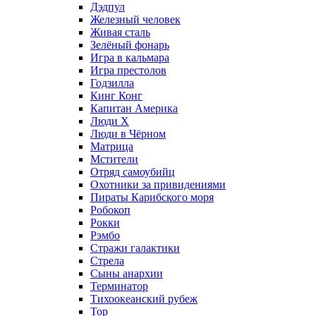
Дэдпул
Железный человек
Живая сталь
Зелёный фонарь
Игра в кальмара
Игра престолов
Годзилла
Кинг Конг
Капитан Америка
Люди X
Люди в Чёрном
Матрица
Мстители
Отряд самоубийц
Охотники за привидениями
Пираты Карибского моря
Робокоп
Рокки
Рэмбо
Стражи галактики
Стрела
Сыны анархии
Терминатор
Тихоокеанский рубеж
Тор