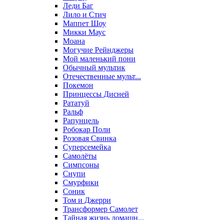
Леди Баг
Лило и Стич
Маппет Шоу
Микки Маус
Моана
Могучие Рейнджеры
Мой маленький пони
Обычный мультик
Отечественные мульт...
Покемон
Принцессы Дисней
Рататуй
Ральф
Рапунцель
Робокар Поли
Розовая Свинка
Суперсемейка
Самолёты
Симпсоны
Снупи
Смурфики
Соник
Том и Джерри
Трансформер Самолет
Тайная жизнь домашн...