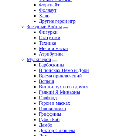
Фортнайт
Фоллаут
Хало
Другие герои игр
Звездные Войны
Фигурки
Статуэтки
Техника
Мечи и маски
Атрибутика
Мультгерои
Барбоскины
В поисках Немо и Дори
Время приключений
Вспыш
Винни пух и его друзья
Гадкий Я Миньоны
Гарфилд
Герои в масках
Головоломка
Гриффины
Губка Боб
Дамбо
Доктор Плюшева
Дом