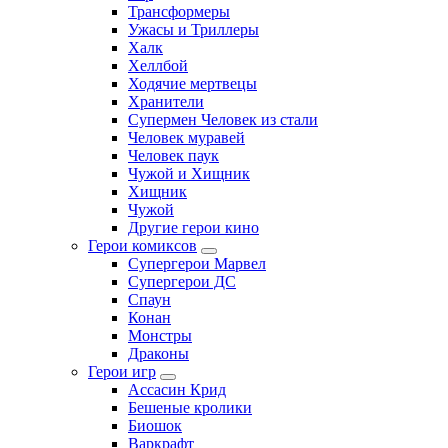
Трансформеры
Ужасы и Триллеры
Халк
Хеллбой
Ходячие мертвецы
Хранители
Супермен Человек из стали
Человек муравей
Человек паук
Чужой и Хищник
Хищник
Чужой
Другие герои кино
Герои комиксов
Супергерои Марвел
Супергерои ДС
Спаун
Конан
Монстры
Драконы
Герои игр
Ассасин Крид
Бешеные кролики
Биошок
Варкрафт