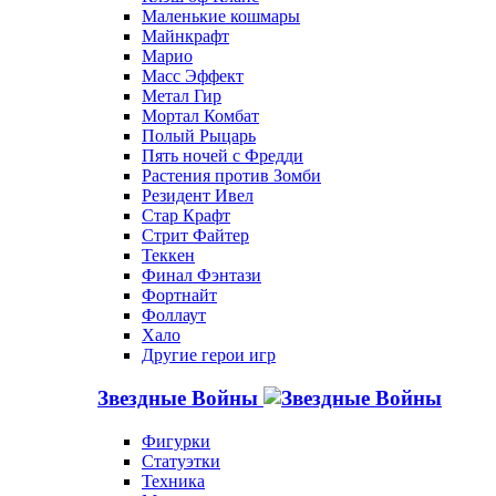
Маленькие кошмары
Майнкрафт
Марио
Масс Эффект
Метал Гир
Мортал Комбат
Полый Рыцарь
Пять ночей с Фредди
Растения против Зомби
Резидент Ивел
Стар Крафт
Стрит Файтер
Теккен
Финал Фэнтази
Фортнайт
Фоллаут
Хало
Другие герои игр
Звездные Войны
Фигурки
Статуэтки
Техника