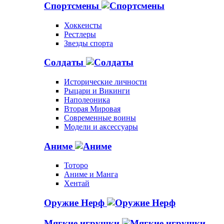
Спортсмены
Хоккеисты
Рестлеры
Звезды спорта
Солдаты
Исторические личности
Рыцари и Викинги
Наполеоника
Вторая Мировая
Современные воины
Модели и аксессуары
Аниме
Тоторо
Аниме и Манга
Хентай
Оружие Нерф
Мягкие игрушки