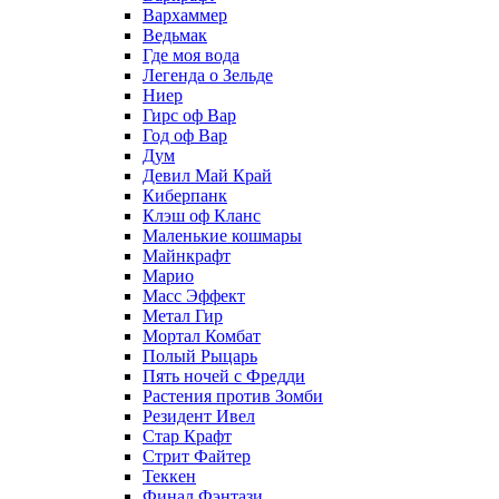
Вархаммер
Ведьмак
Где моя вода
Легенда о Зельде
Ниер
Гирс оф Вар
Год оф Вар
Дум
Девил Май Край
Киберпанк
Клэш оф Кланс
Маленькие кошмары
Майнкрафт
Марио
Масс Эффект
Метал Гир
Мортал Комбат
Полый Рыцарь
Пять ночей с Фредди
Растения против Зомби
Резидент Ивел
Стар Крафт
Стрит Файтер
Теккен
Финал Фэнтази