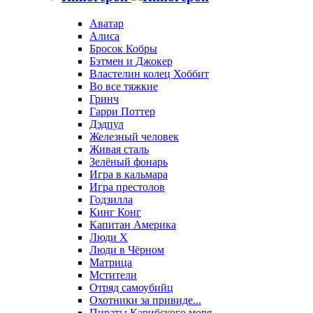
Аватар
Алиса
Бросок Кобры
Бэтмен и Джокер
Властелин колец Хоббит
Во все тяжкие
Гринч
Гарри Поттер
Дэдпул
Железный человек
Живая сталь
Зелёный фонарь
Игра в кальмара
Игра престолов
Годзилла
Кинг Конг
Капитан Америка
Люди X
Люди в Чёрном
Матрица
Мстители
Отряд самоубийц
Охотники за привиде...
Пираты Карибского моря