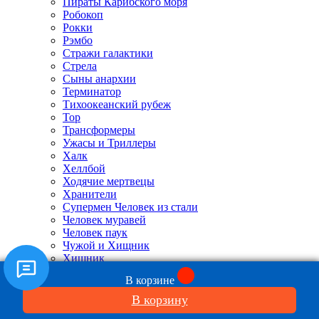
Пираты Карибского моря
Робокоп
Рокки
Рэмбо
Стражи галактики
Стрела
Сыны анархии
Терминатор
Тихоокеанский рубеж
Тор
Трансформеры
Ужасы и Триллеры
Халк
Хеллбой
Ходячие мертвецы
Хранители
Супермен Человек из стали
Человек муравей
Человек паук
Чужой и Хищник
Хищник
Чужой
В корзине
Другие герои кино
Герои комиксов
В корзину
Супергерои Марвел