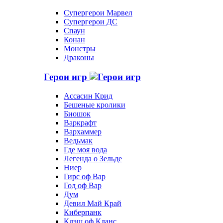
Супергерои Марвел
Супергерои ДС
Спаун
Конан
Монстры
Драконы
Герои игр
Ассасин Крид
Бешеные кролики
Биошок
Варкрафт
Вархаммер
Ведьмак
Где моя вода
Легенда о Зельде
Ниер
Гирс оф Вар
Год оф Вар
Дум
Девил Май Край
Киберпанк
Клэш оф Кланс