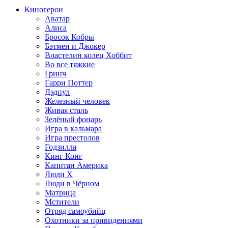
Киногерои
Аватар
Алиса
Бросок Кобры
Бэтмен и Джокер
Властелин колец Хоббит
Во все тяжкие
Гринч
Гарри Поттер
Дэдпул
Железный человек
Живая сталь
Зелёный фонарь
Игра в кальмара
Игра престолов
Годзилла
Кинг Конг
Капитан Америка
Люди X
Люди в Чёрном
Матрица
Мстители
Отряд самоубийц
Охотники за привидениями