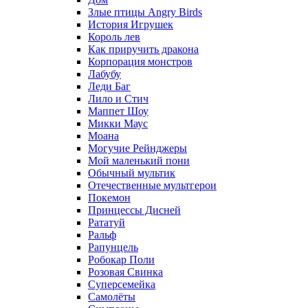
Злые птицы Angry Birds
История Игрушек
Король лев
Как приручить дракона
Корпорация монстров
Лабубу
Леди Баг
Лило и Стич
Маппет Шоу
Микки Маус
Моана
Могучие Рейнджеры
Мой маленький пони
Обычный мультик
Отечественные мультгерои
Покемон
Принцессы Дисней
Рататуй
Ральф
Рапунцель
Робокар Поли
Розовая Свинка
Суперсемейка
Самолёты