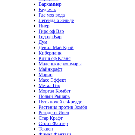
Вархаммер
Ведьмак
Где моя вода
Легенда о Зельде
Ниер
Гирс оф Вар
Год оф Вар
Дум
Девил Май Край
Киберпанк
Клэш оф Кланс
Маленькие кошмары
Майнкрафт
Марио
Масс Эффект
Метал Гир
Мортал Комбат
Полый Рыцарь
Пять ночей с Фредди
Растения против Зомби
Резидент Ивел
Стар Крафт
Стрит Файтер
Теккен
Финал Фэнтази