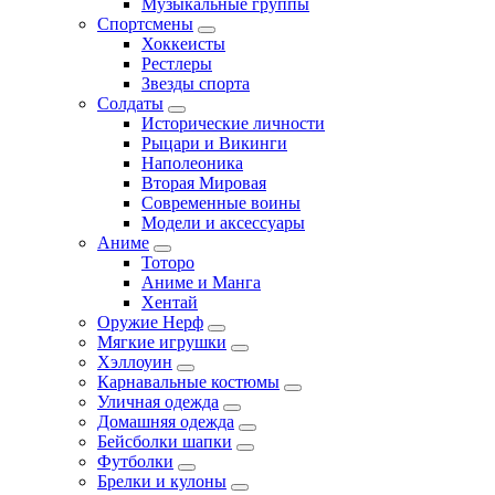
Музыкальные группы
Спортсмены
Хоккеисты
Рестлеры
Звезды спорта
Солдаты
Исторические личности
Рыцари и Викинги
Наполеоника
Вторая Мировая
Современные воины
Модели и аксессуары
Аниме
Тоторо
Аниме и Манга
Хентай
Оружие Нерф
Мягкие игрушки
Хэллоуин
Карнавальные костюмы
Уличная одежда
Домашняя одежда
Бейсболки шапки
Футболки
Брелки и кулоны