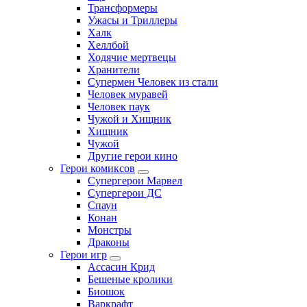
Трансформеры
Ужасы и Триллеры
Халк
Хеллбой
Ходячие мертвецы
Хранители
Супермен Человек из стали
Человек муравей
Человек паук
Чужой и Хищник
Хищник
Чужой
Другие герои кино
Герои комиксов
Супергерои Марвел
Супергерои ДС
Спаун
Конан
Монстры
Драконы
Герои игр
Ассасин Крид
Бешеные кролики
Биошок
Варкрафт