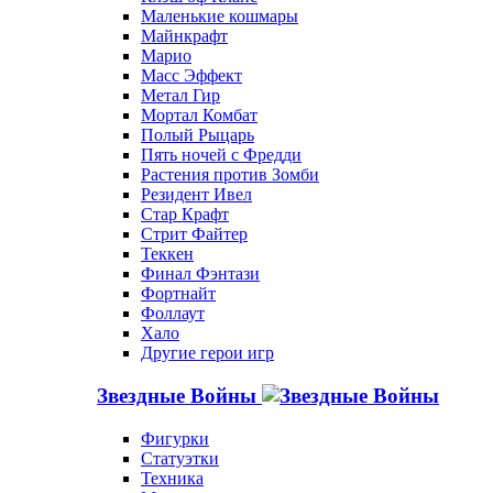
Маленькие кошмары
Майнкрафт
Марио
Масс Эффект
Метал Гир
Мортал Комбат
Полый Рыцарь
Пять ночей с Фредди
Растения против Зомби
Резидент Ивел
Стар Крафт
Стрит Файтер
Теккен
Финал Фэнтази
Фортнайт
Фоллаут
Хало
Другие герои игр
Звездные Войны
Фигурки
Статуэтки
Техника