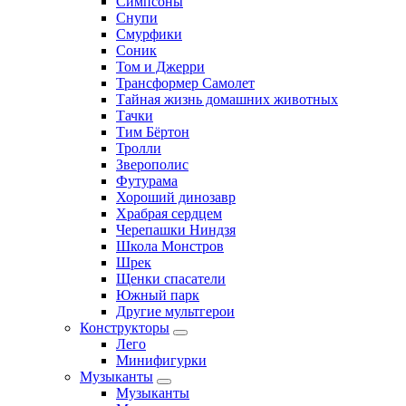
Симпсоны
Снупи
Смурфики
Соник
Том и Джерри
Трансформер Самолет
Тайная жизнь домашних животных
Тачки
Тим Бёртон
Тролли
Зверополис
Футурама
Хороший динозавр
Храбрая сердцем
Черепашки Ниндзя
Школа Монстров
Шрек
Щенки спасатели
Южный парк
Другие мультгерои
Конструкторы
Лего
Минифигурки
Музыканты
Музыканты