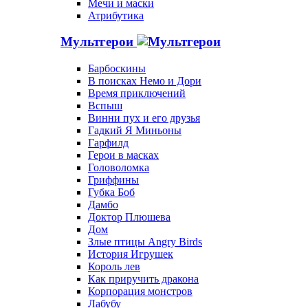
Мечи и маски
Атрибутика
Мультгерои
Барбоскины
В поисках Немо и Дори
Время приключений
Вспыш
Винни пух и его друзья
Гадкий Я Миньоны
Гарфилд
Герои в масках
Головоломка
Гриффины
Губка Боб
Дамбо
Доктор Плюшева
Дом
Злые птицы Angry Birds
История Игрушек
Король лев
Как приручить дракона
Корпорация монстров
Лабубу