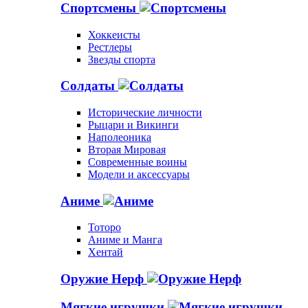
Спортсмены
Хоккеисты
Рестлеры
Звезды спорта
Солдаты
Исторические личности
Рыцари и Викинги
Наполеоника
Вторая Мировая
Современные воины
Модели и аксессуары
Аниме
Тоторо
Аниме и Манга
Хентай
Оружие Нерф
Мягкие игрушки