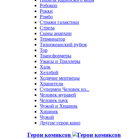
Робокоп
Рокки
Рэмбо
Стражи галактики
Стрела
Сыны анархии
Терминатор
Тихоокеанский рубеж
Тор
Трансформеры
Ужасы и Триллеры
Халк
Хеллбой
Ходячие мертвецы
Хранители
Супермен Человек из...
Человек муравей
Человек паук
Чужой и Хищник
Хищник
Чужой
Другие герои кино
Герои комиксов