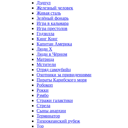
Дэдпул
Железный человек
Живая сталь
Зелёный фонарь
Игра в кальмара
Игра престолов
Годзилла
Кинг Конг
Капитан Америка
Люди X
Люди в Чёрном
Матрица
Мстители
Отряд самоубийц
Охотники за привидениями
Пираты Карибского моря
Робокоп
Рокки
Рэмбо
Стражи галактики
Стрела
Сыны анархии
Терминатор
Тихоокеанский рубеж
Тор