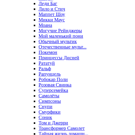
Леди Баг
Лило и Стич
Маппет Шоу
Микки Маус
Моана
Могучие Рейнджеры
Мой маленький пони
Обычный мультик
Отечественные мульт...
Покемон
Принцессы Дисней
Рататуй
Ральф
Рапунцель
Робокар Поли
Розовая Свинка
Суперсемейка
Самолёты
Симпсоны
Снупи
Смурфики
Соник
Том и Джерри
Трансформер Самолет
Тайная жизнь домашн...