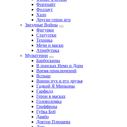
Фортнайт
Фоллаут
Хало
Другие герои игр
Звездные Войны
Фигурки
Статуэтки
Техника
Мечи и маски
Атрибутика
Мультгерои
Барбоскины
В поисках Немо и Дори
Время приключений
Вспыш
Винни пух и его друзья
Гадкий Я Миньоны
Гарфилд
Герои в масках
Головоломка
Гриффины
Губка Боб
Дамбо
Доктор Плюшева
Дом