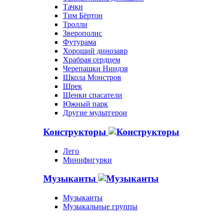
Тачки
Тим Бёртон
Тролли
Зверополис
Футурама
Хороший динозавр
Храбрая сердцем
Черепашки Ниндзя
Школа Монстров
Шрек
Щенки спасатели
Южный парк
Другие мультгерои
Конструкторы
Лего
Минифигурки
Музыканты
Музыканты
Музыкальные группы