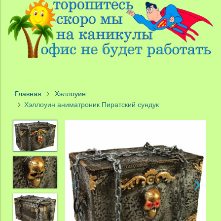
Главная
Хэллоуин
Хэллоуин аниматроник Пиратский сундук