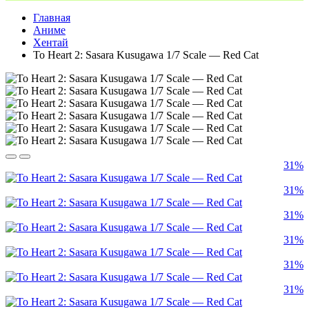
Главная
Аниме
Хентай
To Heart 2: Sasara Kusugawa 1/7 Scale — Red Cat
31%
31%
31%
31%
31%
31%