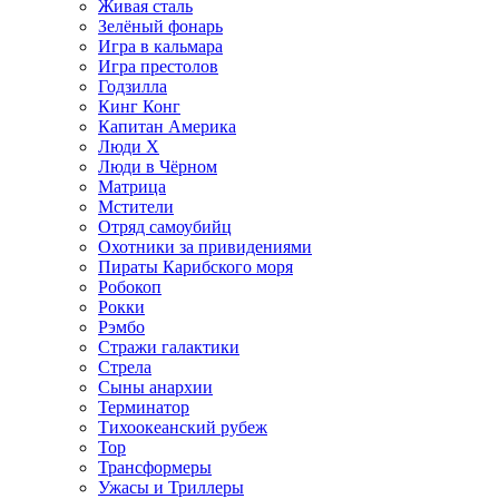
Живая сталь
Зелёный фонарь
Игра в кальмара
Игра престолов
Годзилла
Кинг Конг
Капитан Америка
Люди X
Люди в Чёрном
Матрица
Мстители
Отряд самоубийц
Охотники за привидениями
Пираты Карибского моря
Робокоп
Рокки
Рэмбо
Стражи галактики
Стрела
Сыны анархии
Терминатор
Тихоокеанский рубеж
Тор
Трансформеры
Ужасы и Триллеры