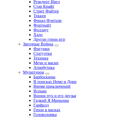
Резидент Ивел
Стар Крафт
Стрит Файтер
Теккен
Финал Фэнтази
Фортнайт
Фоллаут
Хало
Другие герои игр
Звездные Войны
Фигурки
Статуэтки
Техника
Мечи и маски
Атрибутика
Мультгерои
Барбоскины
В поисках Немо и Дори
Время приключений
Вспыш
Винни пух и его друзья
Гадкий Я Миньоны
Гарфилд
Герои в масках
Головоломка