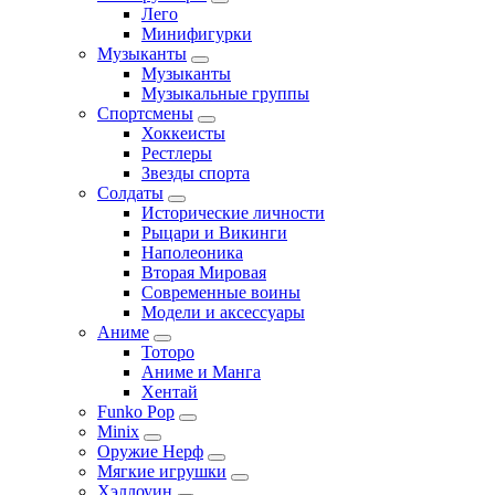
Лего
Минифигурки
Музыканты
Музыканты
Музыкальные группы
Спортсмены
Хоккеисты
Рестлеры
Звезды спорта
Солдаты
Исторические личности
Рыцари и Викинги
Наполеоника
Вторая Мировая
Современные воины
Модели и аксессуары
Аниме
Тоторо
Аниме и Манга
Хентай
Funko Pop
Minix
Оружие Нерф
Мягкие игрушки
Хэллоуин