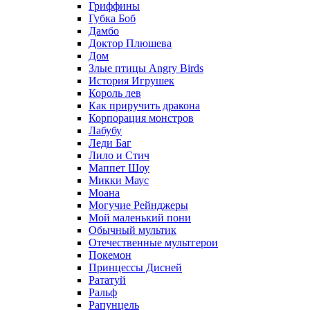
Гриффины
Губка Боб
Дамбо
Доктор Плюшева
Дом
Злые птицы Angry Birds
История Игрушек
Король лев
Как приручить дракона
Корпорация монстров
Лабубу
Леди Баг
Лило и Стич
Маппет Шоу
Микки Маус
Моана
Могучие Рейнджеры
Мой маленький пони
Обычный мультик
Отечественные мультгерои
Покемон
Принцессы Дисней
Рататуй
Ральф
Рапунцель