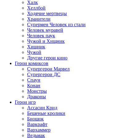
Халк
Хеллбой
Ходячие мертвецы
Хранители
Супермен Человек из стали
Человек муравей
Человек паук
Чужой и Хищник
Хищник
Чужой
Другие герои кино
Герои комиксов
Супергерои Марвел
Супергерои ДС
Спаун
Конан
Монстры
Драконы
Герои игр
Ассасин Крид
Бешеные кролики
Биошок
Варкрафт
Вархаммер
Ведьмак