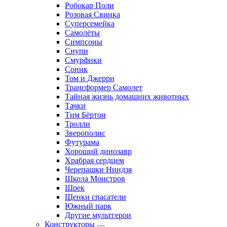
Робокар Поли
Розовая Свинка
Суперсемейка
Самолёты
Симпсоны
Снупи
Смурфики
Соник
Том и Джерри
Трансформер Самолет
Тайная жизнь домашних животных
Тачки
Тим Бёртон
Тролли
Зверополис
Футурама
Хороший динозавр
Храбрая сердцем
Черепашки Ниндзя
Школа Монстров
Шрек
Щенки спасатели
Южный парк
Другие мультгерои
Конструкторы