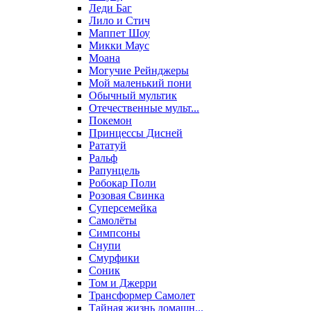
Леди Баг
Лило и Стич
Маппет Шоу
Микки Маус
Моана
Могучие Рейнджеры
Мой маленький пони
Обычный мультик
Отечественные мульт...
Покемон
Принцессы Дисней
Рататуй
Ральф
Рапунцель
Робокар Поли
Розовая Свинка
Суперсемейка
Самолёты
Симпсоны
Снупи
Смурфики
Соник
Том и Джерри
Трансформер Самолет
Тайная жизнь домашн...