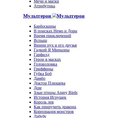
Мечи и маски
Атрибутика
Мультгерои
Барбоскины
В поисках Немо и Дори
Время приключений
Вспыш
Винни пух и его друзья
Гадкий Я Миньоны
Гарфилд
Герои в масках
Головоломка
Гриффины
Губка Боб
Дамбо
Доктор Плюшева
Дом
Злые птицы Angry Birds
История Игрушек
Король лев
Как приручить дракона
Корпорация монстров
Лабубу