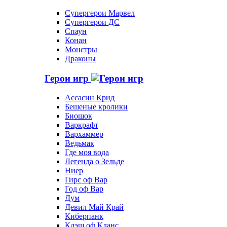
Супергерои Марвел
Супергерои ДС
Спаун
Конан
Монстры
Драконы
Герои игр
Ассасин Крид
Бешеные кролики
Биошок
Варкрафт
Вархаммер
Ведьмак
Где моя вода
Легенда о Зельде
Ниер
Гирс оф Вар
Год оф Вар
Дум
Девил Май Край
Киберпанк
Клэш оф Кланс