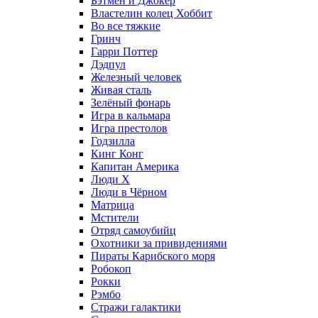
Бэтмен и Джокер
Властелин колец Хоббит
Во все тяжкие
Гринч
Гарри Поттер
Дэдпул
Железный человек
Живая сталь
Зелёный фонарь
Игра в кальмара
Игра престолов
Годзилла
Кинг Конг
Капитан Америка
Люди X
Люди в Чёрном
Матрица
Мстители
Отряд самоубийц
Охотники за привидениями
Пираты Карибского моря
Робокоп
Рокки
Рэмбо
Стражи галактики