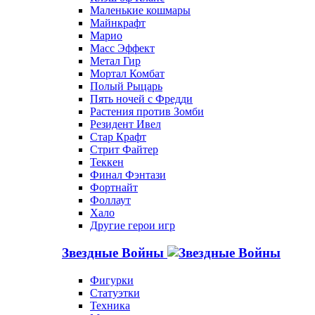
Маленькие кошмары
Майнкрафт
Марио
Масс Эффект
Метал Гир
Мортал Комбат
Полый Рыцарь
Пять ночей с Фредди
Растения против Зомби
Резидент Ивел
Стар Крафт
Стрит Файтер
Теккен
Финал Фэнтази
Фортнайт
Фоллаут
Хало
Другие герои игр
Звездные Войны
Фигурки
Статуэтки
Техника