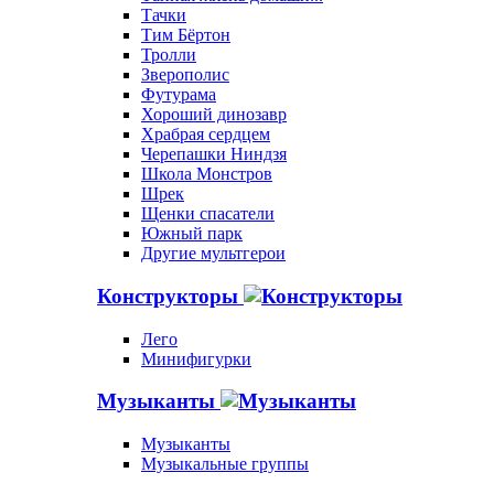
Тачки
Тим Бёртон
Тролли
Зверополис
Футурама
Хороший динозавр
Храбрая сердцем
Черепашки Ниндзя
Школа Монстров
Шрек
Щенки спасатели
Южный парк
Другие мультгерои
Конструкторы
Лего
Минифигурки
Музыканты
Музыканты
Музыкальные группы