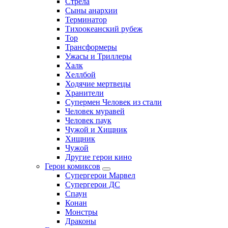
Стрела
Сыны анархии
Терминатор
Тихоокеанский рубеж
Тор
Трансформеры
Ужасы и Триллеры
Халк
Хеллбой
Ходячие мертвецы
Хранители
Супермен Человек из стали
Человек муравей
Человек паук
Чужой и Хищник
Хищник
Чужой
Другие герои кино
Герои комиксов
Супергерои Марвел
Супергерои ДС
Спаун
Конан
Монстры
Драконы