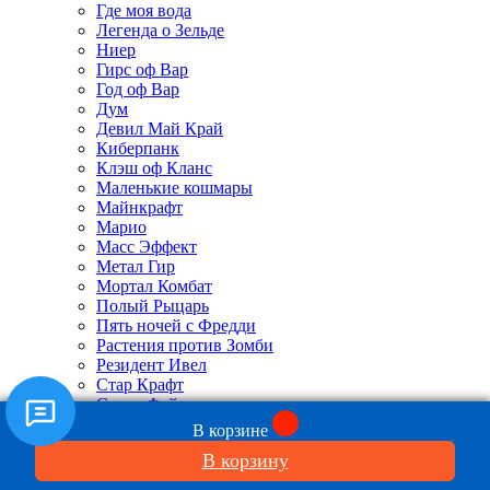
Где моя вода
Легенда о Зельде
Ниер
Гирс оф Вар
Год оф Вар
Дум
Девил Май Край
Киберпанк
Клэш оф Кланс
Маленькие кошмары
Майнкрафт
Марио
Масс Эффект
Метал Гир
Мортал Комбат
Полый Рыцарь
Пять ночей с Фредди
Растения против Зомби
Резидент Ивел
Стар Крафт
Стрит Файтер
Теккен
В корзине
Финал Фэнтази
В корзину
Фортнайт
Фоллаут