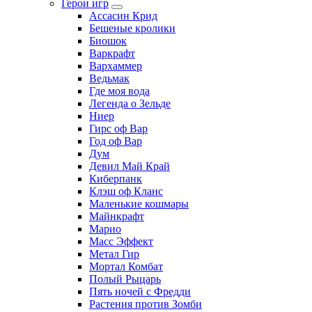
Герои игр
Ассасин Крид
Бешеные кролики
Биошок
Варкрафт
Вархаммер
Ведьмак
Где моя вода
Легенда о Зельде
Ниер
Гирс оф Вар
Год оф Вар
Дум
Девил Май Край
Киберпанк
Клэш оф Кланс
Маленькие кошмары
Майнкрафт
Марио
Масс Эффект
Метал Гир
Мортал Комбат
Полый Рыцарь
Пять ночей с Фредди
Растения против Зомби