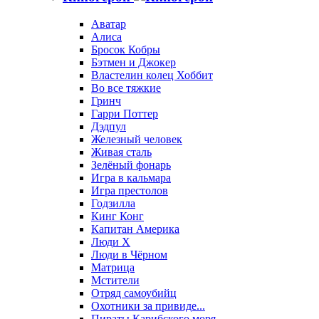
Аватар
Алиса
Бросок Кобры
Бэтмен и Джокер
Властелин колец Хоббит
Во все тяжкие
Гринч
Гарри Поттер
Дэдпул
Железный человек
Живая сталь
Зелёный фонарь
Игра в кальмара
Игра престолов
Годзилла
Кинг Конг
Капитан Америка
Люди X
Люди в Чёрном
Матрица
Мстители
Отряд самоубийц
Охотники за привиде...
Пираты Карибского моря