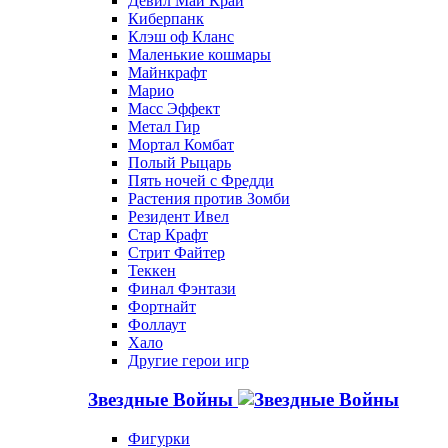
Девил Май Край
Киберпанк
Клэш оф Кланс
Маленькие кошмары
Майнкрафт
Марио
Масс Эффект
Метал Гир
Мортал Комбат
Полый Рыцарь
Пять ночей с Фредди
Растения против Зомби
Резидент Ивел
Стар Крафт
Стрит Файтер
Теккен
Финал Фэнтази
Фортнайт
Фоллаут
Хало
Другие герои игр
Звездные Войны
Фигурки