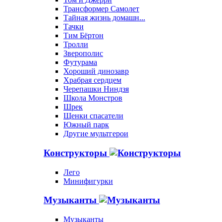
Трансформер Самолет
Тайная жизнь домашн...
Тачки
Тим Бёртон
Тролли
Зверополис
Футурама
Хороший динозавр
Храбрая сердцем
Черепашки Ниндзя
Школа Монстров
Шрек
Щенки спасатели
Южный парк
Другие мультгерои
Конструкторы
Лего
Минифигурки
Музыканты
Музыканты