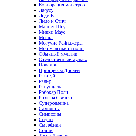
Корпорация монстров
Лабубу
Леди Баг
Лило и Стич
Маппет Шоу
Микки Маус
Моана
Могучие Рейнджеры
Мой маленький пони
Обычный мультик
Отечественные мульт...
Покемон
Принцессы Дисней
Рататуй
Ральф
Рапунцель
Робокар Поли
Розовая Свинка
Суперсемейка
Самолёты
Симпсоны
Снупи
Смурфики
Соник
Том и Джерри