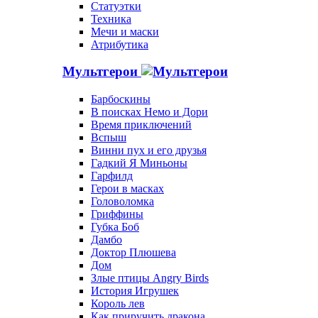
Статуэтки
Техника
Мечи и маски
Атрибутика
Мультгерои
Барбоскины
В поисках Немо и Дори
Время приключений
Вспыш
Винни пух и его друзья
Гадкий Я Миньоны
Гарфилд
Герои в масках
Головоломка
Гриффины
Губка Боб
Дамбо
Доктор Плюшева
Дом
Злые птицы Angry Birds
История Игрушек
Король лев
Как приручить дракона