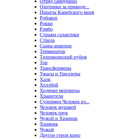
Отряд самоубийц
Охотники за привиде...
Пираты Карибского моря
Робокоп
Рокки
Рэмбо
Стражи галактики
Стрела
Сыны анархии
Терминатор
Тихоокеанский рубеж
Тор
Трансформеры
Ужасы и Триллеры
Халк
Хеллбой
Ходячие мертвецы
Хранители
Супермен Человек из...
Человек муравей
Человек паук
Чужой и Хищник
Хищник
Чужой
Другие герои кино