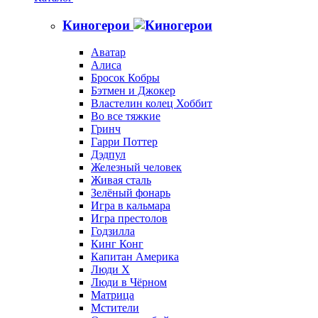
Киногерои
Аватар
Алиса
Бросок Кобры
Бэтмен и Джокер
Властелин колец Хоббит
Во все тяжкие
Гринч
Гарри Поттер
Дэдпул
Железный человек
Живая сталь
Зелёный фонарь
Игра в кальмара
Игра престолов
Годзилла
Кинг Конг
Капитан Америка
Люди X
Люди в Чёрном
Матрица
Мстители