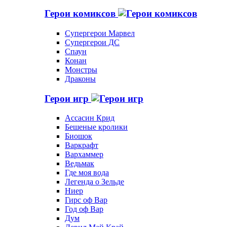
Герои комиксов
Супергерои Марвел
Супергерои ДС
Спаун
Конан
Монстры
Драконы
Герои игр
Ассасин Крид
Бешеные кролики
Биошок
Варкрафт
Вархаммер
Ведьмак
Где моя вода
Легенда о Зельде
Ниер
Гирс оф Вар
Год оф Вар
Дум