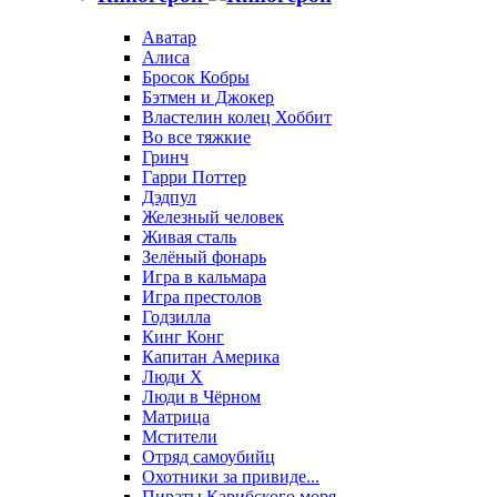
Аватар
Алиса
Бросок Кобры
Бэтмен и Джокер
Властелин колец Хоббит
Во все тяжкие
Гринч
Гарри Поттер
Дэдпул
Железный человек
Живая сталь
Зелёный фонарь
Игра в кальмара
Игра престолов
Годзилла
Кинг Конг
Капитан Америка
Люди X
Люди в Чёрном
Матрица
Мстители
Отряд самоубийц
Охотники за привиде...
Пираты Карибского моря