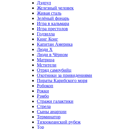
Дэдпул
Железный человек
Живая сталь
Зелёный фонарь
Игра в кальмара
Игра престолов
Годзилла
Кинг Конг
Капитан Америка
Люди X
Люди в Чёрном
Матрица
Мстители
Отряд самоубийц
Охотники за привидениями
Пираты Карибского моря
Робокоп
Рокки
Рэмбо
Стражи галактики
Стрела
Сыны анархии
Терминатор
Тихоокеанский рубеж
Тор