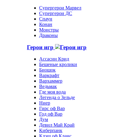
Супергерои Марвел
Супергерои ДС
Спаун
Конан
Монстры
Драконы
Герои игр
Ассасин Крид
Бешеные кролики
Биошок
Варкрафт
Вархаммер
Ведьмак
Где моя вода
Легенда о Зельде
Ниер
Гирс оф Вар
Год оф Вар
Дум
Девил Май Край
Киберпанк
Клэш оф Кланс