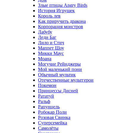
Злые птицы Angry Birds
История Игрушек
Король лев
Как приручить дракона
Корпорация монстров
Лабубу
Леди Баг
Лило и Стич
Маппет Шоу
Микки Маус
Моана
Могучие Рейнджеры
Мой маленький пони
Обычный мультик
Отечественные мультгерои
Покемон
Принцессы Дисней
Рататуй
Ральф
Рапунцель
Робокар Поли
Розовая Свинка
Суперсемейка
Самолёты