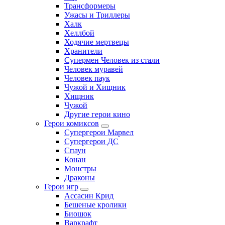
Трансформеры
Ужасы и Триллеры
Халк
Хеллбой
Ходячие мертвецы
Хранители
Супермен Человек из стали
Человек муравей
Человек паук
Чужой и Хищник
Хищник
Чужой
Другие герои кино
Герои комиксов
Супергерои Марвел
Супергерои ДС
Спаун
Конан
Монстры
Драконы
Герои игр
Ассасин Крид
Бешеные кролики
Биошок
Варкрафт