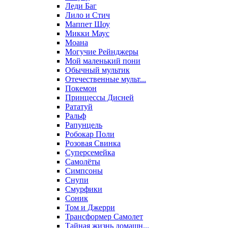
Леди Баг
Лило и Стич
Маппет Шоу
Микки Маус
Моана
Могучие Рейнджеры
Мой маленький пони
Обычный мультик
Отечественные мульт...
Покемон
Принцессы Дисней
Рататуй
Ральф
Рапунцель
Робокар Поли
Розовая Свинка
Суперсемейка
Самолёты
Симпсоны
Снупи
Смурфики
Соник
Том и Джерри
Трансформер Самолет
Тайная жизнь домашн...