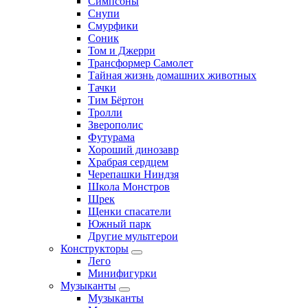
Симпсоны
Снупи
Смурфики
Соник
Том и Джерри
Трансформер Самолет
Тайная жизнь домашних животных
Тачки
Тим Бёртон
Тролли
Зверополис
Футурама
Хороший динозавр
Храбрая сердцем
Черепашки Ниндзя
Школа Монстров
Шрек
Щенки спасатели
Южный парк
Другие мультгерои
Конструкторы
Лего
Минифигурки
Музыканты
Музыканты