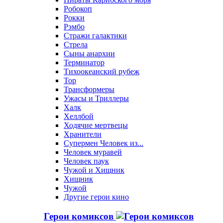
Робокоп
Рокки
Рэмбо
Стражи галактики
Стрела
Сыны анархии
Терминатор
Тихоокеанский рубеж
Тор
Трансформеры
Ужасы и Триллеры
Халк
Хеллбой
Ходячие мертвецы
Хранители
Супермен Человек из...
Человек муравей
Человек паук
Чужой и Хищник
Хищник
Чужой
Другие герои кино
Герои комиксов