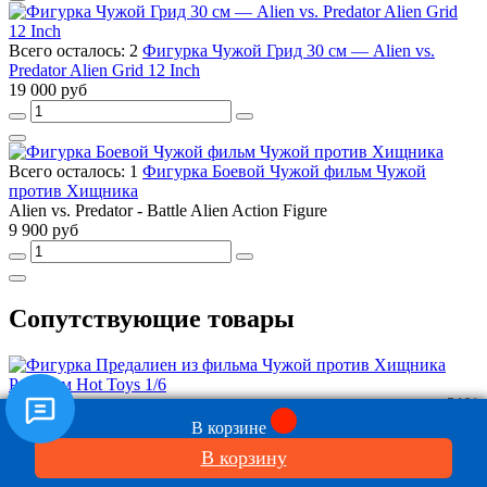
Всего осталось: 2
Фигурка Чужой Грид 30 см — Alien vs.
Predator Alien Grid 12 Inch
19 000 руб
Всего осталось: 1
Фигурка Боевой Чужой фильм Чужой
против Хищника
Alien vs. Predator - Battle Alien Action Figure
9 900 руб
Сопутствующие товары
21%
Всего осталось: 1
Фигурка Предалиен из фильма Чужой
В корзине
против Хищника Реквием Hot Toys 1/6
В корзину
Aliens vs. Predator 2: Requiem Predalien Collectible Figure
54 900 руб
69 900 руб