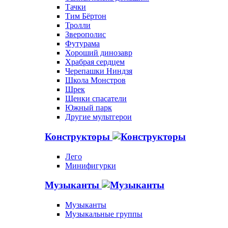
Тачки
Тим Бёртон
Тролли
Зверополис
Футурама
Хороший динозавр
Храбрая сердцем
Черепашки Ниндзя
Школа Монстров
Шрек
Щенки спасатели
Южный парк
Другие мультгерои
Конструкторы
Лего
Минифигурки
Музыканты
Музыканты
Музыкальные группы