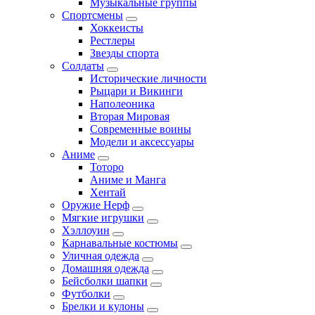
Музыкальные группы
Спортсмены
Хоккеисты
Рестлеры
Звезды спорта
Солдаты
Исторические личности
Рыцари и Викинги
Наполеоника
Вторая Мировая
Современные воины
Модели и аксессуары
Аниме
Тоторо
Аниме и Манга
Хентай
Оружие Нерф
Мягкие игрушки
Хэллоуин
Карнавальные костюмы
Уличная одежда
Домашняя одежда
Бейсболки шапки
Футболки
Брелки и кулоны