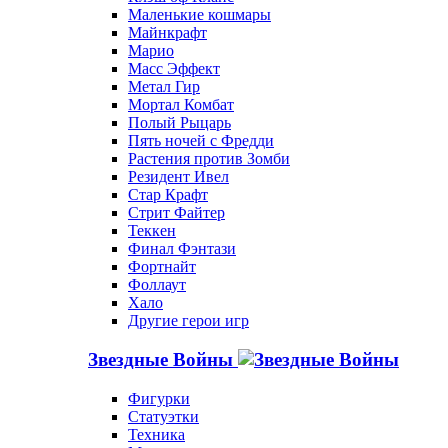
Маленькие кошмары
Майнкрафт
Марио
Масс Эффект
Метал Гир
Мортал Комбат
Полый Рыцарь
Пять ночей с Фредди
Растения против Зомби
Резидент Ивел
Стар Крафт
Стрит Файтер
Теккен
Финал Фэнтази
Фортнайт
Фоллаут
Хало
Другие герои игр
Звездные Войны
Фигурки
Статуэтки
Техника