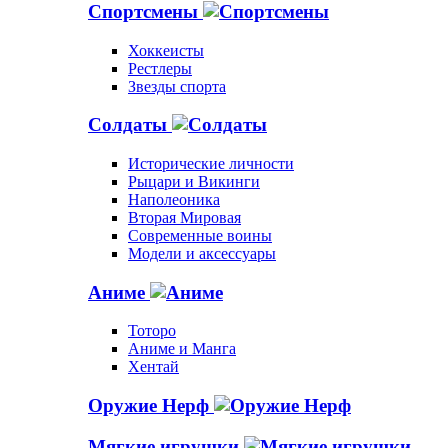
Спортсмены
Хоккеисты
Рестлеры
Звезды спорта
Солдаты
Исторические личности
Рыцари и Викинги
Наполеоника
Вторая Мировая
Современные воины
Модели и аксессуары
Аниме
Тоторо
Аниме и Манга
Хентай
Оружие Нерф
Мягкие игрушки