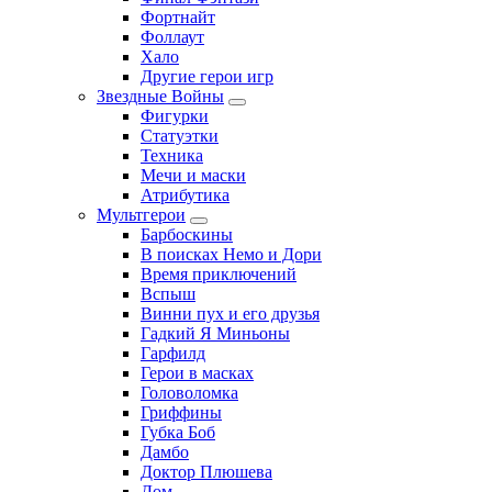
Фортнайт
Фоллаут
Хало
Другие герои игр
Звездные Войны
Фигурки
Статуэтки
Техника
Мечи и маски
Атрибутика
Мультгерои
Барбоскины
В поисках Немо и Дори
Время приключений
Вспыш
Винни пух и его друзья
Гадкий Я Миньоны
Гарфилд
Герои в масках
Головоломка
Гриффины
Губка Боб
Дамбо
Доктор Плюшева
Дом