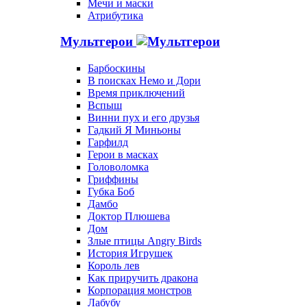
Мечи и маски
Атрибутика
Мультгерои
Барбоскины
В поисках Немо и Дори
Время приключений
Вспыш
Винни пух и его друзья
Гадкий Я Миньоны
Гарфилд
Герои в масках
Головоломка
Гриффины
Губка Боб
Дамбо
Доктор Плюшева
Дом
Злые птицы Angry Birds
История Игрушек
Король лев
Как приручить дракона
Корпорация монстров
Лабубу