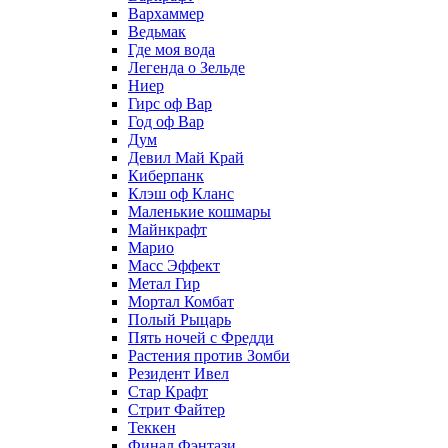
Вархаммер
Ведьмак
Где моя вода
Легенда о Зельде
Ниер
Гирс оф Вар
Год оф Вар
Дум
Девил Май Край
Киберпанк
Клэш оф Кланс
Маленькие кошмары
Майнкрафт
Марио
Масс Эффект
Метал Гир
Мортал Комбат
Полый Рыцарь
Пять ночей с Фредди
Растения против Зомби
Резидент Ивел
Стар Крафт
Стрит Файтер
Теккен
Финал Фэнтази