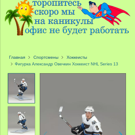
Главная
Спортсмены
Хоккеисты
Фигурка Александр Овечкин Хоккеист NHL Series 13