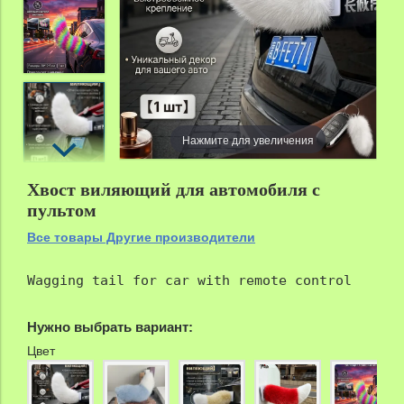
Нажмите для увеличения
zoom
Хвост виляющий для автомобиля с
пультом
Все товары Другие производители
Wagging tail for car with remote control
Нужно выбрать вариант:
Цвет