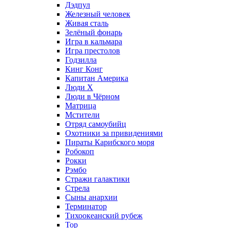
Дэдпул
Железный человек
Живая сталь
Зелёный фонарь
Игра в кальмара
Игра престолов
Годзилла
Кинг Конг
Капитан Америка
Люди X
Люди в Чёрном
Матрица
Мстители
Отряд самоубийц
Охотники за привидениями
Пираты Карибского моря
Робокоп
Рокки
Рэмбо
Стражи галактики
Стрела
Сыны анархии
Терминатор
Тихоокеанский рубеж
Тор