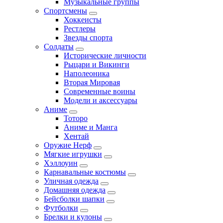
Музыкальные группы
Спортсмены
Хоккеисты
Рестлеры
Звезды спорта
Солдаты
Исторические личности
Рыцари и Викинги
Наполеоника
Вторая Мировая
Современные воины
Модели и аксессуары
Аниме
Тоторо
Аниме и Манга
Хентай
Оружие Нерф
Мягкие игрушки
Хэллоуин
Карнавальные костюмы
Уличная одежда
Домашняя одежда
Бейсболки шапки
Футболки
Брелки и кулоны