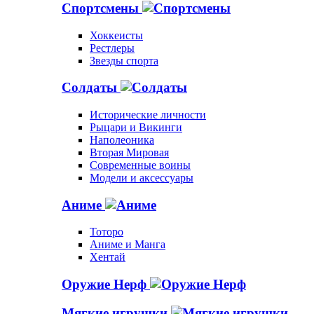
Спортсмены
Хоккеисты
Рестлеры
Звезды спорта
Солдаты
Исторические личности
Рыцари и Викинги
Наполеоника
Вторая Мировая
Современные воины
Модели и аксессуары
Аниме
Тоторо
Аниме и Манга
Хентай
Оружие Нерф
Мягкие игрушки