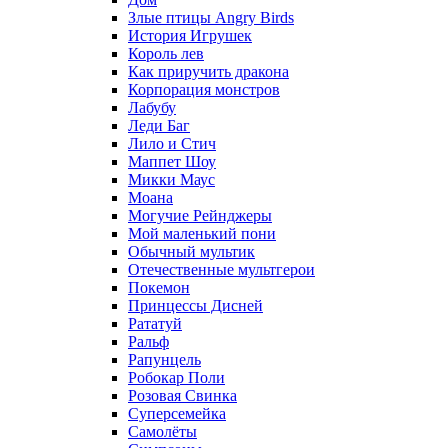
Злые птицы Angry Birds
История Игрушек
Король лев
Как приручить дракона
Корпорация монстров
Лабубу
Леди Баг
Лило и Стич
Маппет Шоу
Микки Маус
Моана
Могучие Рейнджеры
Мой маленький пони
Обычный мультик
Отечественные мультгерои
Покемон
Принцессы Дисней
Рататуй
Ральф
Рапунцель
Робокар Поли
Розовая Свинка
Суперсемейка
Самолёты