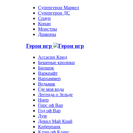
Супергерои Марвел
Супергерои ДС
Спаун
Конан
Монстры
Драконы
Герои игр
Ассасин Крид
Бешеные кролики
Биошок
Варкрафт
Вархаммер
Ведьмак
Где моя вода
Легенда о Зельде
Ниер
Гирс оф Вар
Год оф Вар
Дум
Девил Май Край
Киберпанк
Клэш оф Кланс