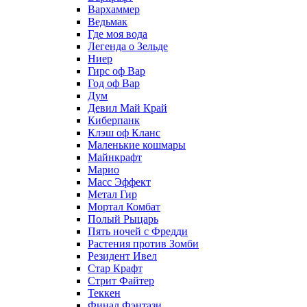
Вархаммер
Ведьмак
Где моя вода
Легенда о Зельде
Ниер
Гирс оф Вар
Год оф Вар
Дум
Девил Май Край
Киберпанк
Клэш оф Кланс
Маленькие кошмары
Майнкрафт
Марио
Масс Эффект
Метал Гир
Мортал Комбат
Полый Рыцарь
Пять ночей с Фредди
Растения против Зомби
Резидент Ивел
Стар Крафт
Стрит Файтер
Теккен
Финал Фэнтази