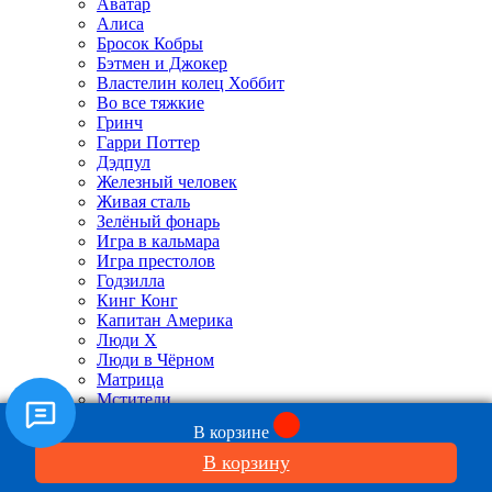
Аватар
Алиса
Бросок Кобры
Бэтмен и Джокер
Властелин колец Хоббит
Во все тяжкие
Гринч
Гарри Поттер
Дэдпул
Железный человек
Живая сталь
Зелёный фонарь
Игра в кальмара
Игра престолов
Годзилла
Кинг Конг
Капитан Америка
Люди X
Люди в Чёрном
Матрица
Мстители
Отряд самоубийц
В корзине
Охотники за привидениями
Пираты Карибского моря
В корзину
Робокоп