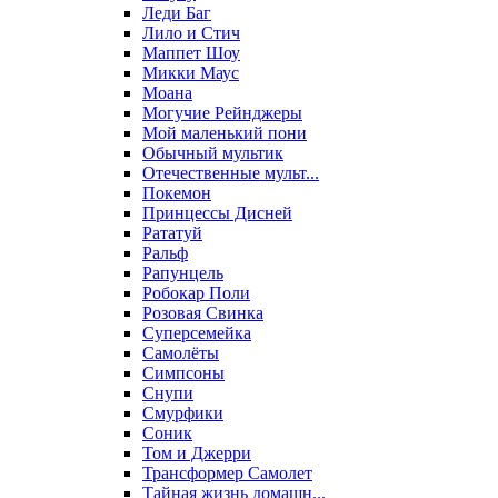
Леди Баг
Лило и Стич
Маппет Шоу
Микки Маус
Моана
Могучие Рейнджеры
Мой маленький пони
Обычный мультик
Отечественные мульт...
Покемон
Принцессы Дисней
Рататуй
Ральф
Рапунцель
Робокар Поли
Розовая Свинка
Суперсемейка
Самолёты
Симпсоны
Снупи
Смурфики
Соник
Том и Джерри
Трансформер Самолет
Тайная жизнь домашн...