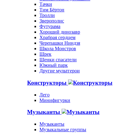
Тачки
Тим Бёртон
Тролли
Зверополис
Футурама
Хороший динозавр
Храбрая сердцем
Черепашки Ниндзя
Школа Монстров
Шрек
Щенки спасатели
Южный парк
Другие мультгерои
Конструкторы
Лего
Минифигурки
Музыканты
Музыканты
Музыкальные группы