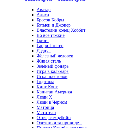
Аватар
Алиса
Бросок Кобры
Бэтмен и Джокер
Властелин колец Хоббит
Во все тяжкие
Гринч
Гарри Поттер
Дэдпул
Железный человек
Живая сталь
Зелёный фонарь
Игра в кальмара
Игра престолов
Годзилла
Кинг Конг
Капитан Америка
Люди X
Люди в Чёрном
Матрица
Мстители
Отряд самоубийц
Охотники за привиде...
Пираты Карибского моря