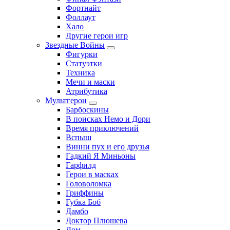
Фортнайт
Фоллаут
Хало
Другие герои игр
Звездные Войны
Фигурки
Статуэтки
Техника
Мечи и маски
Атрибутика
Мультгерои
Барбоскины
В поисках Немо и Дори
Время приключений
Вспыш
Винни пух и его друзья
Гадкий Я Миньоны
Гарфилд
Герои в масках
Головоломка
Гриффины
Губка Боб
Дамбо
Доктор Плюшева
Дом