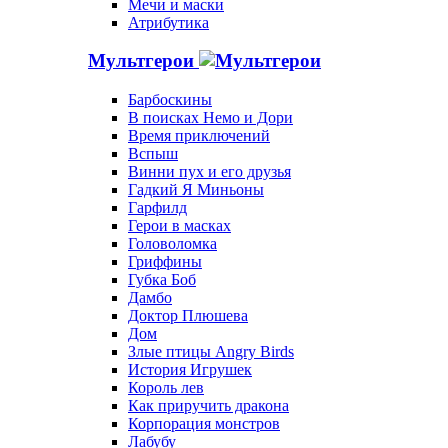
Мечи и маски
Атрибутика
Мультгерои
Барбоскины
В поисках Немо и Дори
Время приключений
Вспыш
Винни пух и его друзья
Гадкий Я Миньоны
Гарфилд
Герои в масках
Головоломка
Гриффины
Губка Боб
Дамбо
Доктор Плюшева
Дом
Злые птицы Angry Birds
История Игрушек
Король лев
Как приручить дракона
Корпорация монстров
Лабубу