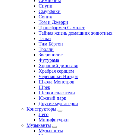
Симпсоны
Снупи
Смурфики
Соник
Том и Джерри
Трансформер Самолет
Тайная жизнь домашних животных
Тачки
Тим Бёртон
Тролли
Зверополис
Футурама
Хороший динозавр
Храбрая сердцем
Черепашки Ниндзя
Школа Монстров
Шрек
Щенки спасатели
Южный парк
Другие мультгерои
Конструкторы
Лего
Минифигурки
Музыканты
Музыканты