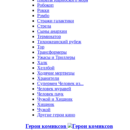
Робокоп
Рокки
Рэмбо
Стражи галактики
Стрела
Сыны анархии
Терминатор
Тихоокеанский рубеж
Тор
Трансформеры
Ужасы и Триллеры
Халк
Хеллбой
Ходячие мертвецы
Хранители
Супермен Человек из...
Человек муравей
Человек паук
Чужой и Хищник
Хищник
Чужой
Другие герои кино
Герои комиксов