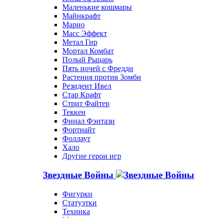
Маленькие кошмары
Майнкрафт
Марио
Масс Эффект
Метал Гир
Мортал Комбат
Полый Рыцарь
Пять ночей с Фредди
Растения против Зомби
Резидент Ивел
Стар Крафт
Стрит Файтер
Теккен
Финал Фэнтази
Фортнайт
Фоллаут
Хало
Другие герои игр
Звездные Войны
Фигурки
Статуэтки
Техника