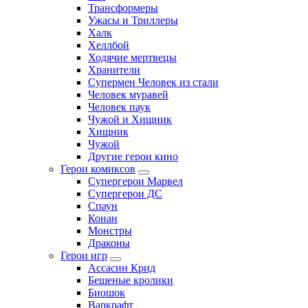
Трансформеры
Ужасы и Триллеры
Халк
Хеллбой
Ходячие мертвецы
Хранители
Супермен Человек из стали
Человек муравей
Человек паук
Чужой и Хищник
Хищник
Чужой
Другие герои кино
Герои комиксов
Супергерои Марвел
Супергерои ДС
Спаун
Конан
Монстры
Драконы
Герои игр
Ассасин Крид
Бешеные кролики
Биошок
Варкрафт