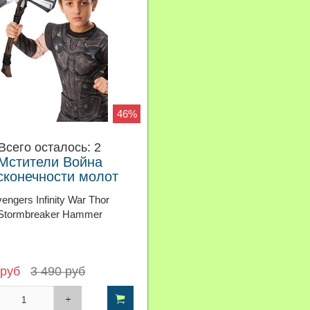
46%
Всего осталось: 2
Мстители Война
сконечности молот
Тора Громобой
engers Infinity War Thor
Stormbreaker Hammer
 руб
3 490 руб