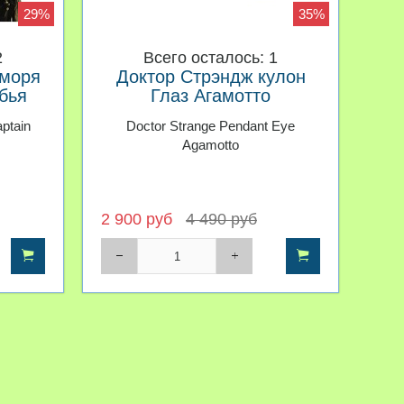
29%
35%
2
Всего осталось: 1
 моря
Доктор Стрэндж кулон
бья
Глаз Агамотто
aptain
Doctor Strange Pendant Eye
Agamotto
2 900 руб
4 490 руб