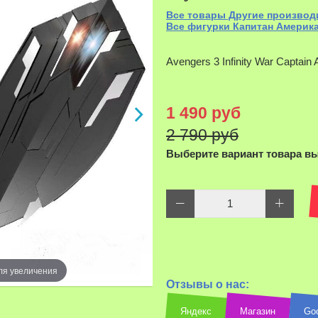
Все товары Другие производ
Все фигурки Капитан Америк
Avengers 3 Infinity War Captai
1 490 руб
2 790 руб
Выберите вариант товара в
Наведите д
ля увеличения
Отзывы о нас:
Яндекс
Магазин
Go