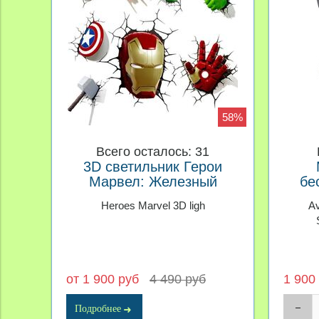
58%
Всего осталось: 31
3D светильник Герои
Марвел: Железный
бе
человек, Человек паук
Heroes Marvel 3D ligh
Av
рука, Халк
от 1 900 руб
4 490 руб
1 900
Подробнее