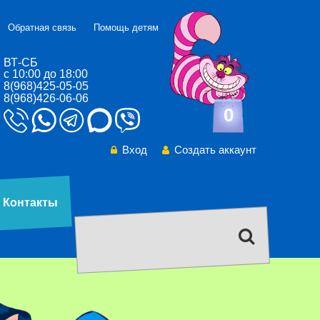
Обратная связь
Помощь детям
ВТ-СБ
с 10:00 до 18:00
8(968)425-05-05
8(968)426-06-06
0
Вход
Создать аккаунт
Контакты