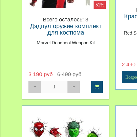
51%
Крас
Всего осталось: 3
Дэдпул оружие комплект
для костюма
Red Se
Marvel Deadpool Weapon Kit
2 490
3 190 руб
6 490 руб
Подро