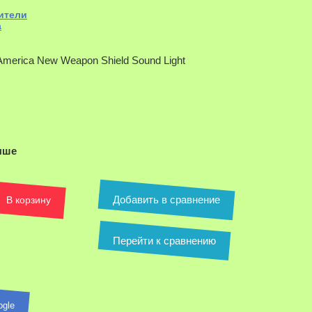
ители
а
n America New Weapon Shield Sound Light
ыше
ля увеличения
Добавить в сравнение
В корзину
Перейти к сравнению
ogle