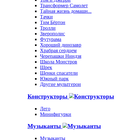
Трансформер Самолет
Тайная жизнь домашн...
Тачки
Тим Бёртон
Тролли
Зверополис
Футурама
Хороший динозавр
Храбрая сердцем
Черепашки Ниндзя
Школа Монстров
Шрек
Щенки спасатели
Южный парк
Другие мультгерои
Конструкторы
Лего
Минифигурки
Музыканты
Музыканты