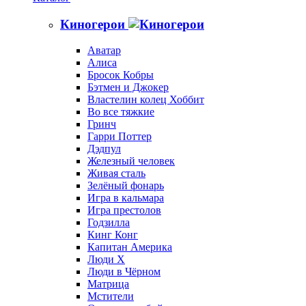
Киногерои
Аватар
Алиса
Бросок Кобры
Бэтмен и Джокер
Властелин колец Хоббит
Во все тяжкие
Гринч
Гарри Поттер
Дэдпул
Железный человек
Живая сталь
Зелёный фонарь
Игра в кальмара
Игра престолов
Годзилла
Кинг Конг
Капитан Америка
Люди X
Люди в Чёрном
Матрица
Мстители