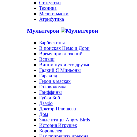
Статуэтки
Техника
Мечи и маски
Атрибутика
Мультгерои
Барбоскины
В поисках Немо и Дори
Время приключений
Вспыш
Винни пух и его друзья
Гадкий Я Миньоны
Гарфилд
Герои в масках
Головоломка
Гриффины
Губка Боб
Дамбо
Доктор Плюшева
Дом
Злые птицы Angry Birds
История Игрушек
Король лев
Как приручить дракона