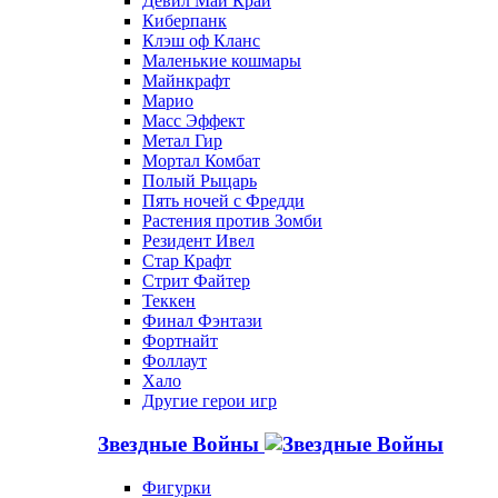
Девил Май Край
Киберпанк
Клэш оф Кланс
Маленькие кошмары
Майнкрафт
Марио
Масс Эффект
Метал Гир
Мортал Комбат
Полый Рыцарь
Пять ночей с Фредди
Растения против Зомби
Резидент Ивел
Стар Крафт
Стрит Файтер
Теккен
Финал Фэнтази
Фортнайт
Фоллаут
Хало
Другие герои игр
Звездные Войны
Фигурки