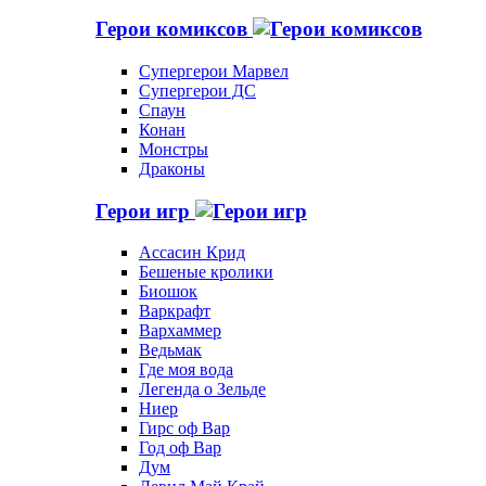
Герои комиксов
Супергерои Марвел
Супергерои ДС
Спаун
Конан
Монстры
Драконы
Герои игр
Ассасин Крид
Бешеные кролики
Биошок
Варкрафт
Вархаммер
Ведьмак
Где моя вода
Легенда о Зельде
Ниер
Гирс оф Вар
Год оф Вар
Дум