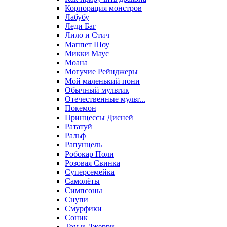
Корпорация монстров
Лабубу
Леди Баг
Лило и Стич
Маппет Шоу
Микки Маус
Моана
Могучие Рейнджеры
Мой маленький пони
Обычный мультик
Отечественные мульт...
Покемон
Принцессы Дисней
Рататуй
Ральф
Рапунцель
Робокар Поли
Розовая Свинка
Суперсемейка
Самолёты
Симпсоны
Снупи
Смурфики
Соник
Том и Джерри