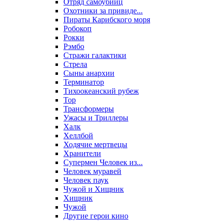
Отряд самоубийц
Охотники за привиде...
Пираты Карибского моря
Робокоп
Рокки
Рэмбо
Стражи галактики
Стрела
Сыны анархии
Терминатор
Тихоокеанский рубеж
Тор
Трансформеры
Ужасы и Триллеры
Халк
Хеллбой
Ходячие мертвецы
Хранители
Супермен Человек из...
Человек муравей
Человек паук
Чужой и Хищник
Хищник
Чужой
Другие герои кино