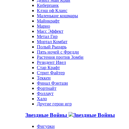
Девил Май Край
Киберпанк
Клэш оф Кланс
Маленькие кошмары
Майнкрафт
Марио
Масс Эффект
Метал Гир
Мортал Комбат
Полый Рыцарь
Пять ночей с Фредди
Растения против Зомби
Резидент Ивел
Стар Крафт
Стрит Файтер
Теккен
Финал Фэнтази
Фортнайт
Фоллаут
Хало
Другие герои игр
Звездные Войны
Фигурки