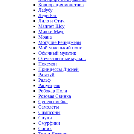
Корпорация монстров
Лабубу
Леди Баг
Лило и Стич
Маппет Шоу
Микки Маус
Моана
Могучие Рейнджеры
Мой маленький пони
Обычный мультик
Отечественные мульт...
Покемон
Принцессы Дисней
Рататуй
Ральф
Рапунцель
Робокар Поли
Розовая Свинка
Суперсемейка
Самолёты
Симпсоны
Снупи
Смурфики
Соник
Том и Джерри