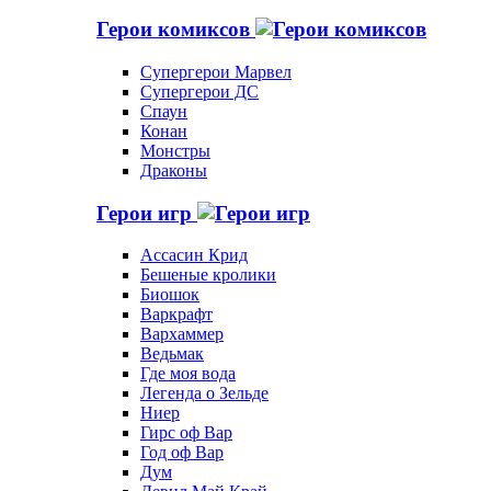
Герои комиксов
Супергерои Марвел
Супергерои ДС
Спаун
Конан
Монстры
Драконы
Герои игр
Ассасин Крид
Бешеные кролики
Биошок
Варкрафт
Вархаммер
Ведьмак
Где моя вода
Легенда о Зельде
Ниер
Гирс оф Вар
Год оф Вар
Дум