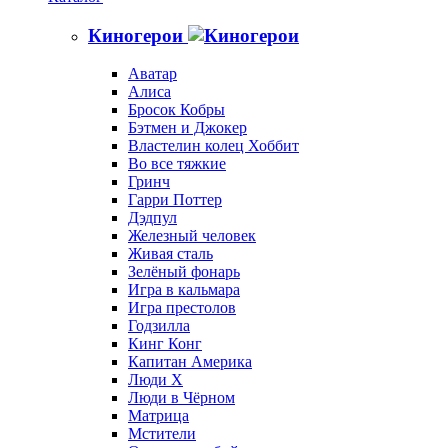
Киногерои
Аватар
Алиса
Бросок Кобры
Бэтмен и Джокер
Властелин колец Хоббит
Во все тяжкие
Гринч
Гарри Поттер
Дэдпул
Железный человек
Живая сталь
Зелёный фонарь
Игра в кальмара
Игра престолов
Годзилла
Кинг Конг
Капитан Америка
Люди X
Люди в Чёрном
Матрица
Мстители