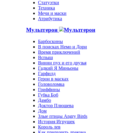
Статуэтки
Техника
Мечи и маски
Атрибутика
Мультгерои
Барбоскины
В поисках Немо и Дори
Время приключений
Вспыш
Винни пух и его друзья
Гадкий Я Миньоны
Гарфилд
Герои в масках
Головоломка
Гриффины
Губка Боб
Дамбо
Доктор Плюшева
Дом
Злые птицы Angry Birds
История Игрушек
Король лев
Как приручить дракона