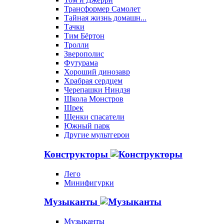
Трансформер Самолет
Тайная жизнь домашн...
Тачки
Тим Бёртон
Тролли
Зверополис
Футурама
Хороший динозавр
Храбрая сердцем
Черепашки Ниндзя
Школа Монстров
Шрек
Щенки спасатели
Южный парк
Другие мультгерои
Конструкторы
Лего
Минифигурки
Музыканты
Музыканты