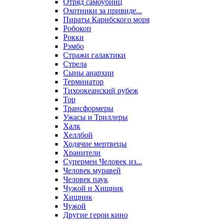
Отряд самоубийц
Охотники за привиде...
Пираты Карибского моря
Робокоп
Рокки
Рэмбо
Стражи галактики
Стрела
Сыны анархии
Терминатор
Тихоокеанский рубеж
Тор
Трансформеры
Ужасы и Триллеры
Халк
Хеллбой
Ходячие мертвецы
Хранители
Супермен Человек из...
Человек муравей
Человек паук
Чужой и Хищник
Хищник
Чужой
Другие герои кино