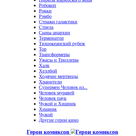
Робокоп
Рокки
Рэмбо
Стражи галактики
Стрела
Сыны анархии
Терминатор
Тихоокеанский рубеж
Тор
Трансформеры
Ужасы и Триллеры
Халк
Хеллбой
Ходячие мертвецы
Хранители
Супермен Человек из...
Человек муравей
Человек паук
Чужой и Хищник
Хищник
Чужой
Другие герои кино
Герои комиксов