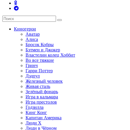
Киногерои
Аватар
Алиса
Бросок Кобры
Бэтмен и Джокер
Властелин колец Хоббит
Во все тяжкие
Гринч
Гарри Поттер
Дэдпул
Железный человек
Живая сталь
Зелёный фонарь
Игра в кальмара
Игра престолов
Годзилла
Кинг Конг
Капитан Америка
Люди X
Люди в Чёрном