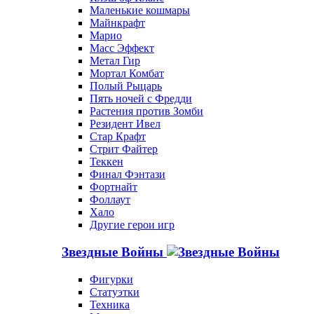
Маленькие кошмары
Майнкрафт
Марио
Масс Эффект
Метал Гир
Мортал Комбат
Полый Рыцарь
Пять ночей с Фредди
Растения против Зомби
Резидент Ивел
Стар Крафт
Стрит Файтер
Теккен
Финал Фэнтази
Фортнайт
Фоллаут
Хало
Другие герои игр
Звездные Войны
Фигурки
Статуэтки
Техника