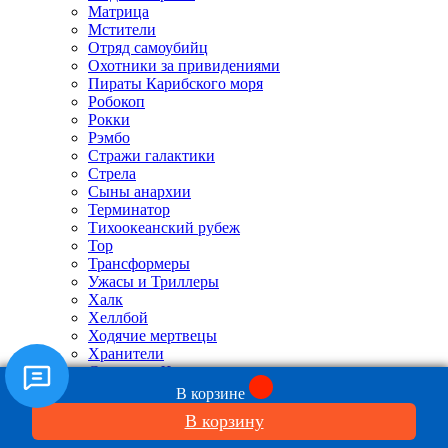
Матрица
Мстители
Отряд самоубийц
Охотники за привидениями
Пираты Карибского моря
Робокоп
Рокки
Рэмбо
Стражи галактики
Стрела
Сыны анархии
Терминатор
Тихоокеанский рубеж
Тор
Трансформеры
Ужасы и Триллеры
Халк
Хеллбой
Ходячие мертвецы
Хранители
Супермен Человек из стали
Человек муравей
В корзине
Человек паук
В корзину
Чужой и Хищник
Хищник