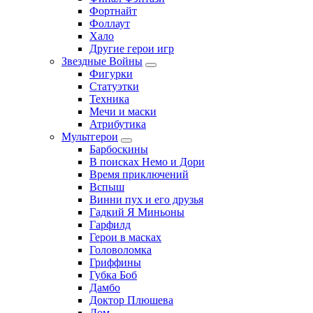
Фортнайт
Фоллаут
Хало
Другие герои игр
Звездные Войны
Фигурки
Статуэтки
Техника
Мечи и маски
Атрибутика
Мультгерои
Барбоскины
В поисках Немо и Дори
Время приключений
Вспыш
Винни пух и его друзья
Гадкий Я Миньоны
Гарфилд
Герои в масках
Головоломка
Гриффины
Губка Боб
Дамбо
Доктор Плюшева
Дом