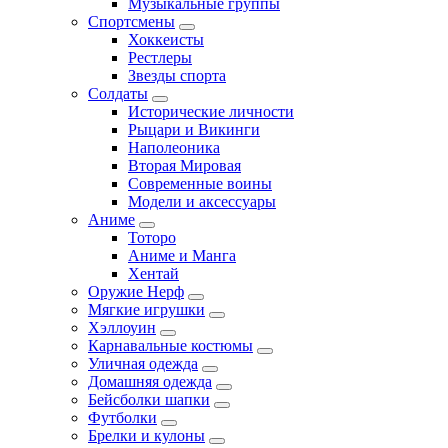
Музыкальные группы
Спортсмены
Хоккеисты
Рестлеры
Звезды спорта
Солдаты
Исторические личности
Рыцари и Викинги
Наполеоника
Вторая Мировая
Современные воины
Модели и аксессуары
Аниме
Тоторо
Аниме и Манга
Хентай
Оружие Нерф
Мягкие игрушки
Хэллоуин
Карнавальные костюмы
Уличная одежда
Домашняя одежда
Бейсболки шапки
Футболки
Брелки и кулоны