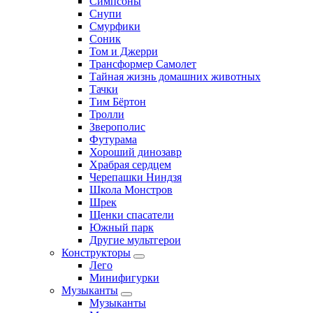
Симпсоны
Снупи
Смурфики
Соник
Том и Джерри
Трансформер Самолет
Тайная жизнь домашних животных
Тачки
Тим Бёртон
Тролли
Зверополис
Футурама
Хороший динозавр
Храбрая сердцем
Черепашки Ниндзя
Школа Монстров
Шрек
Щенки спасатели
Южный парк
Другие мультгерои
Конструкторы
Лего
Минифигурки
Музыканты
Музыканты