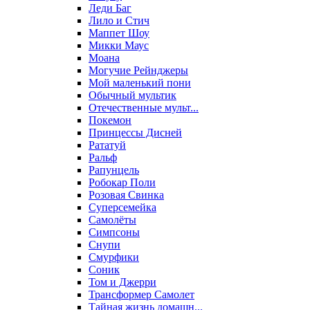
Леди Баг
Лило и Стич
Маппет Шоу
Микки Маус
Моана
Могучие Рейнджеры
Мой маленький пони
Обычный мультик
Отечественные мульт...
Покемон
Принцессы Дисней
Рататуй
Ральф
Рапунцель
Робокар Поли
Розовая Свинка
Суперсемейка
Самолёты
Симпсоны
Снупи
Смурфики
Соник
Том и Джерри
Трансформер Самолет
Тайная жизнь домашн...