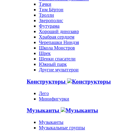
Тачки
Тим Бёртон
Тролли
Зверополис
Футурама
Хороший динозавр
Храбрая сердцем
Черепашки Ниндзя
Школа Монстров
Шрек
Щенки спасатели
Южный парк
Другие мультгерои
Конструкторы
Лего
Минифигурки
Музыканты
Музыканты
Музыкальные группы