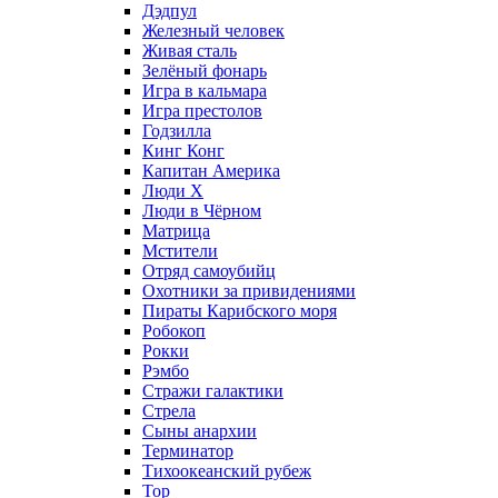
Дэдпул
Железный человек
Живая сталь
Зелёный фонарь
Игра в кальмара
Игра престолов
Годзилла
Кинг Конг
Капитан Америка
Люди X
Люди в Чёрном
Матрица
Мстители
Отряд самоубийц
Охотники за привидениями
Пираты Карибского моря
Робокоп
Рокки
Рэмбо
Стражи галактики
Стрела
Сыны анархии
Терминатор
Тихоокеанский рубеж
Тор