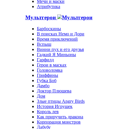
Мечи и маски
Атрибутика
Мультгерои
Барбоскины
В поисках Немо и Дори
Время приключений
Вспыш
Винни пух и его друзья
Гадкий Я Миньоны
Гарфилд
Герои в масках
Головоломка
Гриффины
Губка Боб
Дамбо
Доктор Плюшева
Дом
Злые птицы Angry Birds
История Игрушек
Король лев
Как приручить дракона
Корпорация монстров
Лабубу