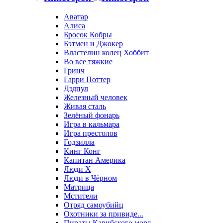
Аватар
Алиса
Бросок Кобры
Бэтмен и Джокер
Властелин колец Хоббит
Во все тяжкие
Гринч
Гарри Поттер
Дэдпул
Железный человек
Живая сталь
Зелёный фонарь
Игра в кальмара
Игра престолов
Годзилла
Кинг Конг
Капитан Америка
Люди X
Люди в Чёрном
Матрица
Мстители
Отряд самоубийц
Охотники за привиде...
Пираты Карибского моря