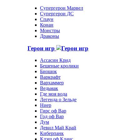
Супергерои Марвел
Супергерои ДС
Спаун
Конан
Монстры
Драконы
Герои игр
Ассасин Крид
Бешеные кролики
Биошок
Варкрафт
Вархаммер
Ведьмак
Где моя вода
Легенда о Зельде
Ниер
Гирс оф Вар
Год оф Вар
Дум
Девил Май Край
Киберпанк
Клэш оф Кланс