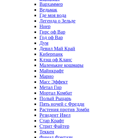
Вархаммер
Ведьмак
Где моя вода
Легенда о Зельде
Ниер
Гирс оф Вар
Год оф Вар
Дум
Девил Май Край
Киберпанк
Клэш оф Кланс
Маленькие кошмары
Майнкрафт
Марио
Масс Эффект
Метал Гир
Мортал Комбат
Полый Рыцарь
Пять ночей с Фредди
Растения против Зомби
Резидент Ивел
Стар Крафт
Стрит Файтер
Теккен
Финал Фэнтази