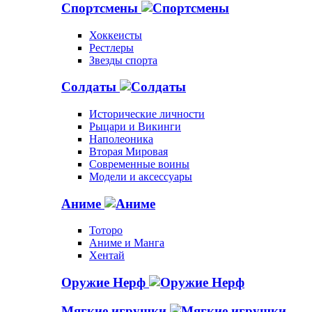
Спортсмены
Хоккеисты
Рестлеры
Звезды спорта
Солдаты
Исторические личности
Рыцари и Викинги
Наполеоника
Вторая Мировая
Современные воины
Модели и аксессуары
Аниме
Тоторо
Аниме и Манга
Хентай
Оружие Нерф
Мягкие игрушки