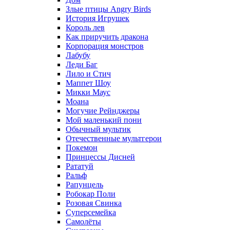
Злые птицы Angry Birds
История Игрушек
Король лев
Как приручить дракона
Корпорация монстров
Лабубу
Леди Баг
Лило и Стич
Маппет Шоу
Микки Маус
Моана
Могучие Рейнджеры
Мой маленький пони
Обычный мультик
Отечественные мультгерои
Покемон
Принцессы Дисней
Рататуй
Ральф
Рапунцель
Робокар Поли
Розовая Свинка
Суперсемейка
Самолёты