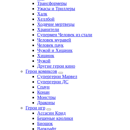
Трансформеры
Ужасы и Триллеры
Халк
Хеллбой
Ходячие мертвецы
Хранители
Супермен Человек из стали
Человек муравей
Человек паук
Чужой и Хищник
Хищник
Чужой
Другие герои кино
Герои комиксов
Супергерои Марвел
Супергерои ДС
Спаун
Конан
Монстры
Драконы
Герои игр
Ассасин Крид
Бешеные кролики
Биошок
Варкрафт