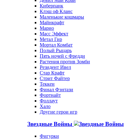
Девил Май Край
Киберпанк
Клэш оф Кланс
Маленькие кошмары
Майнкрафт
Марио
Масс Эффект
Метал Гир
Мортал Комбат
Полый Рыцарь
Пять ночей с Фредди
Растения против Зомби
Резидент Ивел
Стар Крафт
Стрит Файтер
Теккен
Финал Фэнтази
Фортнайт
Фоллаут
Хало
Другие герои игр
Звездные Войны
Фигурки