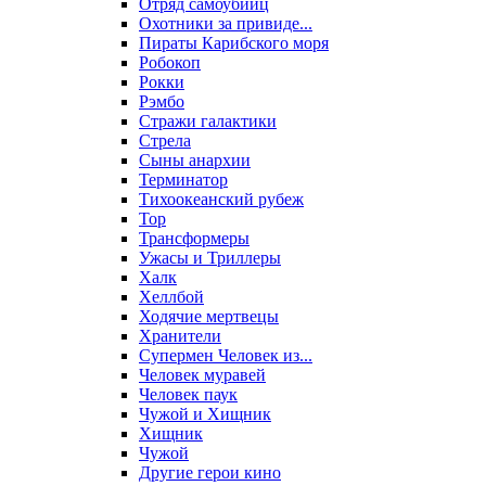
Отряд самоубийц
Охотники за привиде...
Пираты Карибского моря
Робокоп
Рокки
Рэмбо
Стражи галактики
Стрела
Сыны анархии
Терминатор
Тихоокеанский рубеж
Тор
Трансформеры
Ужасы и Триллеры
Халк
Хеллбой
Ходячие мертвецы
Хранители
Супермен Человек из...
Человек муравей
Человек паук
Чужой и Хищник
Хищник
Чужой
Другие герои кино