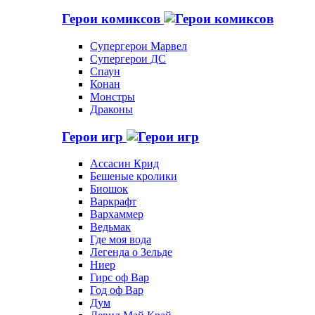
Герои комиксов
Супергерои Марвел
Супергерои ДС
Спаун
Конан
Монстры
Драконы
Герои игр
Ассасин Крид
Бешеные кролики
Биошок
Варкрафт
Вархаммер
Ведьмак
Где моя вода
Легенда о Зельде
Ниер
Гирс оф Вар
Год оф Вар
Дум