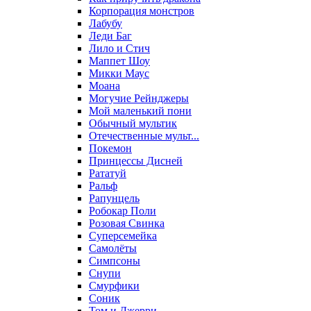
Корпорация монстров
Лабубу
Леди Баг
Лило и Стич
Маппет Шоу
Микки Маус
Моана
Могучие Рейнджеры
Мой маленький пони
Обычный мультик
Отечественные мульт...
Покемон
Принцессы Дисней
Рататуй
Ральф
Рапунцель
Робокар Поли
Розовая Свинка
Суперсемейка
Самолёты
Симпсоны
Снупи
Смурфики
Соник
Том и Джерри