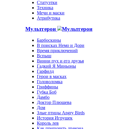
Статуэтки
Техника
Мечи и маски
Атрибутика
Мультгерои
Барбоскины
В поисках Немо и Дори
Время приключений
Вспыш
Винни пух и его друзья
Гадкий Я Миньоны
Гарфилд
Герои в масках
Головоломка
Гриффины
Губка Боб
Дамбо
Доктор Плюшева
Дом
Злые птицы Angry Birds
История Игрушек
Король лев
Как приручить дракона