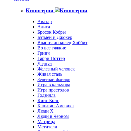
Киногерои
Аватар
Алиса
Бросок Кобры
Бэтмен и Джокер
Властелин колец Хоббит
Во все тяжкие
Гринч
Гарри Поттер
Дэдпул
Железный человек
Живая сталь
Зелёный фонарь
Игра в кальмара
Игра престолов
Годзилла
Кинг Конг
Капитан Америка
Люди X
Люди в Чёрном
Матрица
Мстители