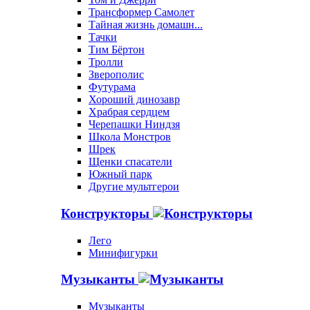
Трансформер Самолет
Тайная жизнь домашн...
Тачки
Тим Бёртон
Тролли
Зверополис
Футурама
Хороший динозавр
Храбрая сердцем
Черепашки Ниндзя
Школа Монстров
Шрек
Щенки спасатели
Южный парк
Другие мультгерои
Конструкторы
Лего
Минифигурки
Музыканты
Музыканты