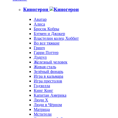
Киногерои
Аватар
Алиса
Бросок Кобры
Бэтмен и Джокер
Властелин колец Хоббит
Во все тяжкие
Гринч
Гарри Поттер
Дэдпул
Железный человек
Живая сталь
Зелёный фонарь
Игра в кальмара
Игра престолов
Годзилла
Кинг Конг
Капитан Америка
Люди X
Люди в Чёрном
Матрица
Мстители