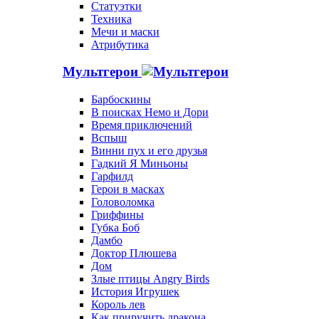
Статуэтки
Техника
Мечи и маски
Атрибутика
Мультгерои
Барбоскины
В поисках Немо и Дори
Время приключений
Вспыш
Винни пух и его друзья
Гадкий Я Миньоны
Гарфилд
Герои в масках
Головоломка
Гриффины
Губка Боб
Дамбо
Доктор Плюшева
Дом
Злые птицы Angry Birds
История Игрушек
Король лев
Как приручить дракона