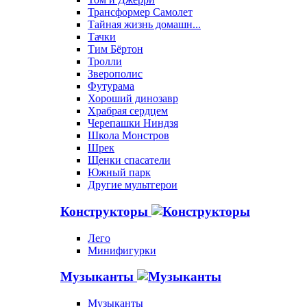
Трансформер Самолет
Тайная жизнь домашн...
Тачки
Тим Бёртон
Тролли
Зверополис
Футурама
Хороший динозавр
Храбрая сердцем
Черепашки Ниндзя
Школа Монстров
Шрек
Щенки спасатели
Южный парк
Другие мультгерои
Конструкторы
Лего
Минифигурки
Музыканты
Музыканты