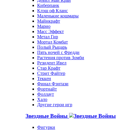
Девил Май Край
Киберпанк
Клэш оф Кланс
Маленькие кошмары
Майнкрафт
Марио
Масс Эффект
Метал Гир
Мортал Комбат
Полый Рыцарь
Пять ночей с Фредди
Растения против Зомби
Резидент Ивел
Стар Крафт
Стрит Файтер
Теккен
Финал Фэнтази
Фортнайт
Фоллаут
Хало
Другие герои игр
Звездные Войны
Фигурки