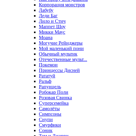
Корпорация монстров
Лабубу
Леди Баг
Лило и Стич
Маппет Шоу
Микки Маус
Моана
Могучие Рейнджеры
Мой маленький пони
Обычный мультик
Отечественные мульт...
Покемон
Принцессы Дисней
Рататуй
Ральф
Рапунцель
Робокар Поли
Розовая Свинка
Суперсемейка
Самолёты
Симпсоны
Снупи
Смурфики
Соник
Том и Джерри