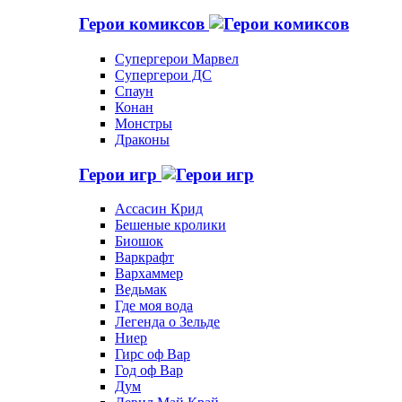
Герои комиксов
Супергерои Марвел
Супергерои ДС
Спаун
Конан
Монстры
Драконы
Герои игр
Ассасин Крид
Бешеные кролики
Биошок
Варкрафт
Вархаммер
Ведьмак
Где моя вода
Легенда о Зельде
Ниер
Гирс оф Вар
Год оф Вар
Дум