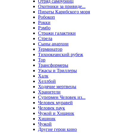
Отряд самоубийц
Охотники за привиде...
Пираты Карибского моря
Робокоп
Рокки
Рэмбо
Стражи галактики
Стрела
Сыны анархии
Терминатор
Тихоокеанский рубеж
Тор
Трансформеры
Ужасы и Триллеры
Халк
Хеллбой
Ходячие мертвецы
Хранители
Супермен Человек из...
Человек муравей
Человек паук
Чужой и Хищник
Хищник
Чужой
Другие герои кино