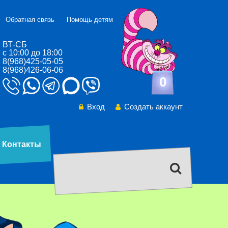
Обратная связь
Помощь детям
ВТ-СБ
с 10:00 до 18:00
8(968)425-05-05
8(968)426-06-06
0
Вход
Создать аккаунт
Контакты