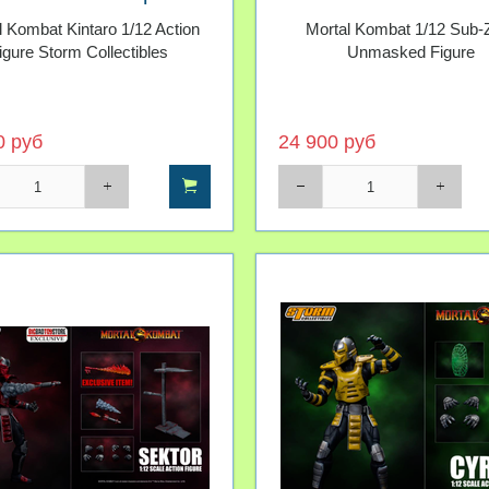
ат Storm Collectibles
Мортал Комбат St
l Kombat Kintaro 1/12 Action
Mortal Kombat 1/12 Sub-
Collectibles
igure Storm Collectibles
Unmasked Figure
0 руб
24 900 руб