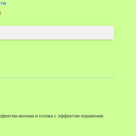
сти
Наведите д
эффектом молнии и голова с эффектом поражения