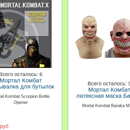
Всего осталось: 6
Мортал Комбат
Всего осталось: 
ывалка для бутылок
Мортал Комба
инжал Скорпиона
латексная маска Б
al Kombat Scorpion Bottle
Opener
Mortal Kombat Baraka M
 руб