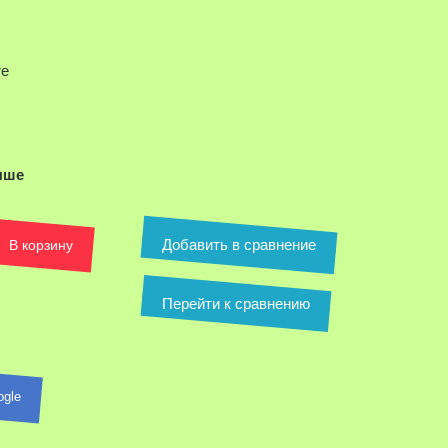
re
ыше
Добавить в сравнение
В корзину
Перейти к сравнению
ля увеличения
ogle