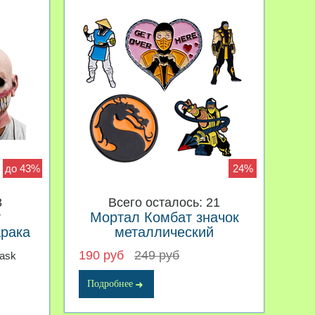
до 43%
24%
3
Всего осталось: 21
т
Мортал Комбат значок
арака
металлический
190 руб
249 руб
ask
Подробнее