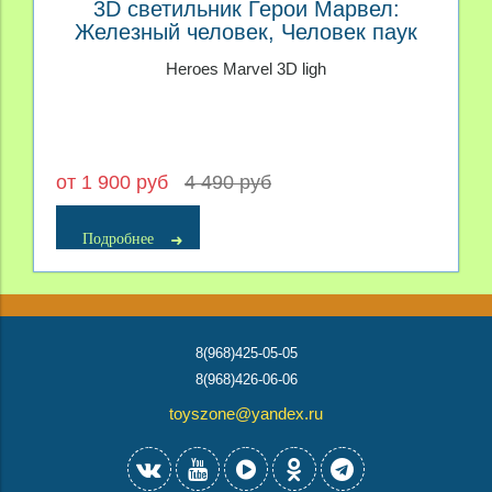
3D светильник Герои Марвел:
Железный человек, Человек паук
рука, Халк
Heroes Marvel 3D ligh
от 1 900 руб
4 490 руб
Подробнее
8(968)425-05-05
8(968)426-06-06
toyszone@yandex.ru