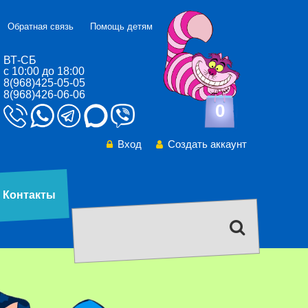
Обратная связь
Помощь детям
ВТ-СБ
с 10:00 до 18:00
8(968)425-05-05
8(968)426-06-06
0
Вход
Создать аккаунт
Контакты