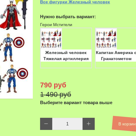
Все фигурки Железный человек
Нужно выбрать вариант:
Герои Мстители
Железный человек
Капитан Америка 
Тяжелая артиллерия
Гранатометом
790 руб
1 490 руб
Выберите вариант товара выше
В корзин