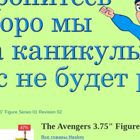
" Figure Series 01 Revision 02
The Avengers 3.75" Figure
47%
Все товары Hasbro