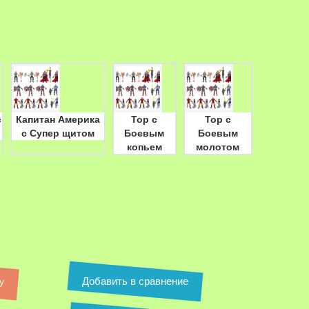
с
Капитан Америка
Тор с
Тор с
с Супер щитом
Боевым
Боевым
копьем
молотом
Добавить в сравнение
у