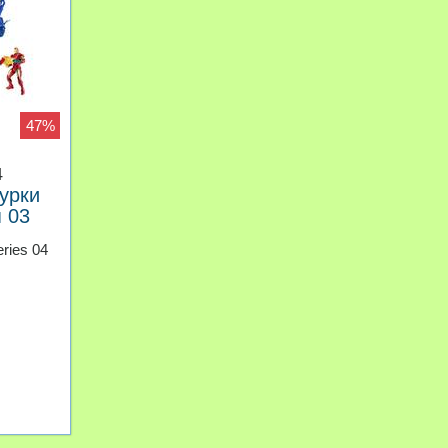
47%
4
урки
 03
eries 04