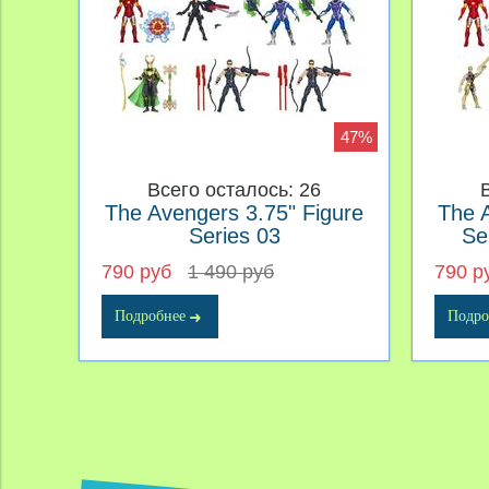
47%
Всего осталось: 26
The Avengers 3.75" Figure
The 
Series 03
Se
790 руб
1 490 руб
790 р
Подробнее
Подро