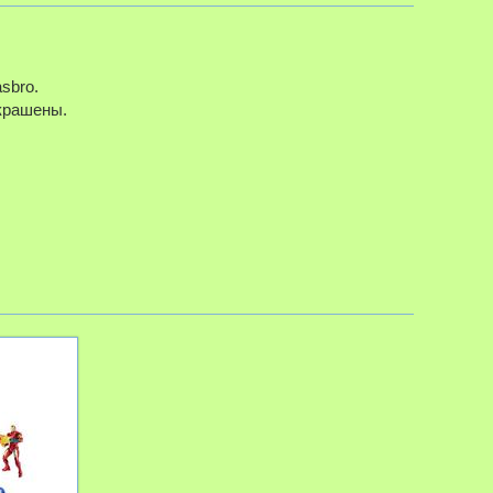
sbro.
окрашены.