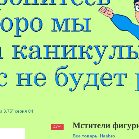
и 3.75" серия 04
Мстители фигурк
47%
Все товары Hasbro