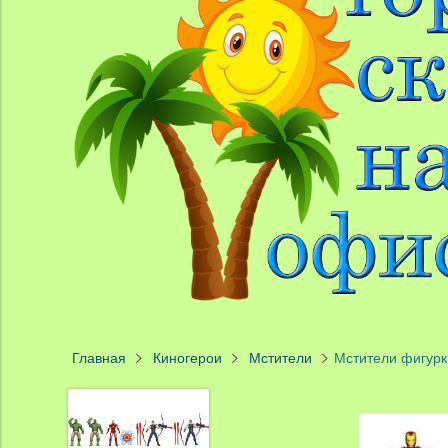
Главная
Киногерои
Мстители
Мстители фигурк
47%