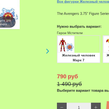
Все фигурки Железный челов
The Avengers 3.75" Figure Serie
ите для
чения
Нужно выбрать вариант:
Навед
Герои Мстители
увели
Железный человек
Ж
Марк 7
790 руб
1 490 руб
Выберите вариант товара в