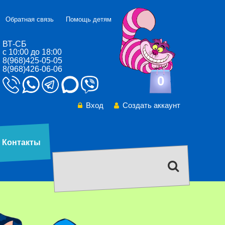
Обратная связь
Помощь детям
ВТ-СБ
с 10:00 до 18:00
8(968)425-05-05
8(968)426-06-06
0
Вход
Создать аккаунт
Контакты