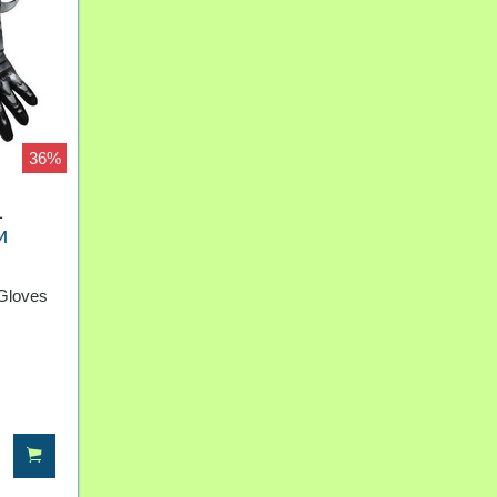
36%
1
и
Gloves