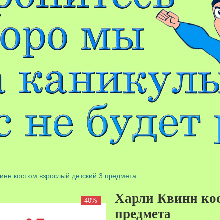
инн костюм взрослый детский 3 предмета
Харли Квинн кос
40%
предмета