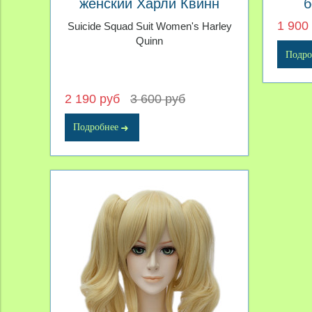
женский Харли Квинн
б
1 900
Suicide Squad Suit Women's Harley
Quinn
Подро
2 190 руб
3 600 руб
Подробнее