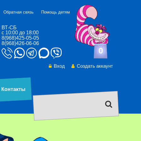
Обратная связь
Помощь детям
ВТ-СБ
с 10:00 до 18:00
8(968)425-05-05
8(968)426-06-06
0
Вход
Создать аккаунт
Контакты