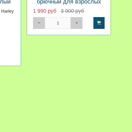
слый
брючный для взрослых
1 990 руб
3 900 руб
 Harley