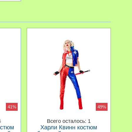
41%
49%
4
Всего осталось: 1
остюм
Харли Квинн костюм