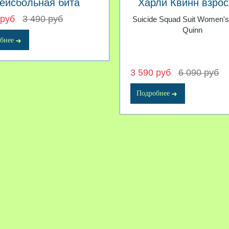
ейсбольная бита
Харли Квинн взро
деревянная
 руб
3 490 руб
Suicide Squad Suit Women's
Quinn
бнее
3 590 руб
6 090 руб
Подробнее