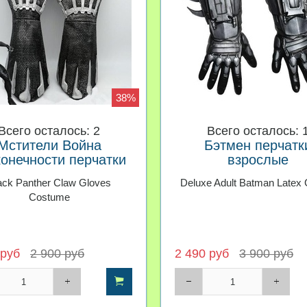
38%
Всего осталось: 2
Всего осталось: 
Мстители Война
Бэтмен перчатк
конечности перчатки
взрослые
Черной Пантеры
ack Panther Claw Gloves
Deluxe Adult Batman Latex 
Costume
 руб
2 900 руб
2 490 руб
3 900 руб