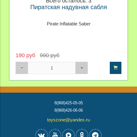
Всего осталось: 3
Пиратская надувная сабля
Pirate Inflatable Saber
190 руб
990 руб
8(968)425-05-05
8(968)426-06-06
toyszone@yandex.ru