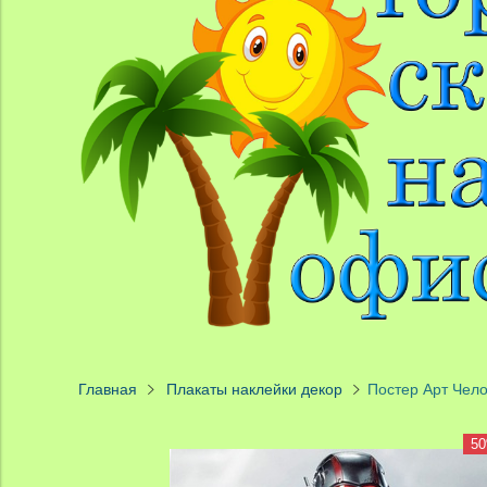
Главная
Плакаты наклейки декор
Постер Арт Чел
5