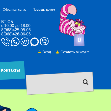
Обратная связь
Помощь детям
ВТ-СБ
с 10:00 до 18:00
8(968)425-05-05
8(968)426-06-06
0
Вход
Создать аккаунт
Контакты