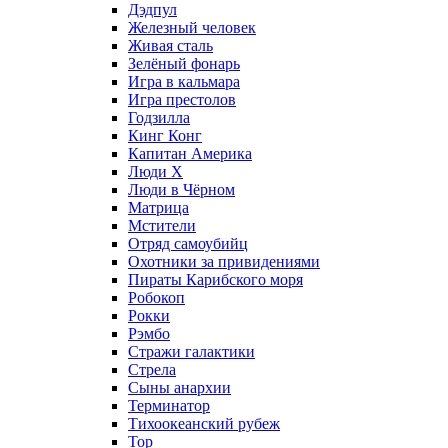
Дэдпул
Железный человек
Живая сталь
Зелёный фонарь
Игра в кальмара
Игра престолов
Годзилла
Кинг Конг
Капитан Америка
Люди X
Люди в Чёрном
Матрица
Мстители
Отряд самоубийц
Охотники за привидениями
Пираты Карибского моря
Робокоп
Рокки
Рэмбо
Стражи галактики
Стрела
Сыны анархии
Терминатор
Тихоокеанский рубеж
Тор