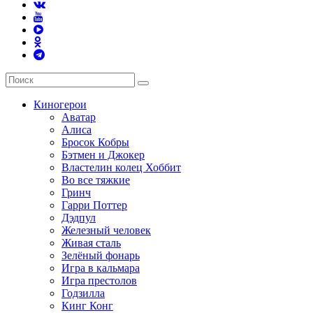
Киногерои
Аватар
Алиса
Бросок Кобры
Бэтмен и Джокер
Властелин колец Хоббит
Во все тяжкие
Гринч
Гарри Поттер
Дэдпул
Железный человек
Живая сталь
Зелёный фонарь
Игра в кальмара
Игра престолов
Годзилла
Кинг Конг