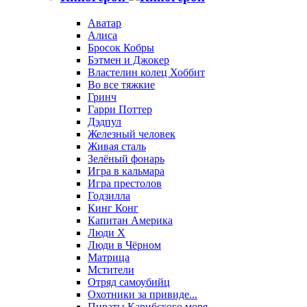
Аватар
Алиса
Бросок Кобры
Бэтмен и Джокер
Властелин колец Хоббит
Во все тяжкие
Гринч
Гарри Поттер
Дэдпул
Железный человек
Живая сталь
Зелёный фонарь
Игра в кальмара
Игра престолов
Годзилла
Кинг Конг
Капитан Америка
Люди X
Люди в Чёрном
Матрица
Мстители
Отряд самоубийц
Охотники за привиде...
Пираты Карибского моря