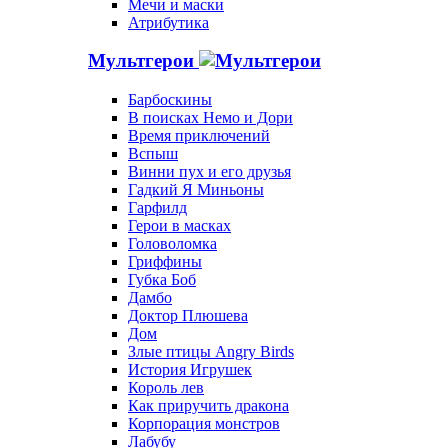
Мечи и маски
Атрибутика
Мультгерои
Барбоскины
В поисках Немо и Дори
Время приключений
Вспыш
Винни пух и его друзья
Гадкий Я Миньоны
Гарфилд
Герои в масках
Головоломка
Гриффины
Губка Боб
Дамбо
Доктор Плюшева
Дом
Злые птицы Angry Birds
История Игрушек
Король лев
Как приручить дракона
Корпорация монстров
Лабубу