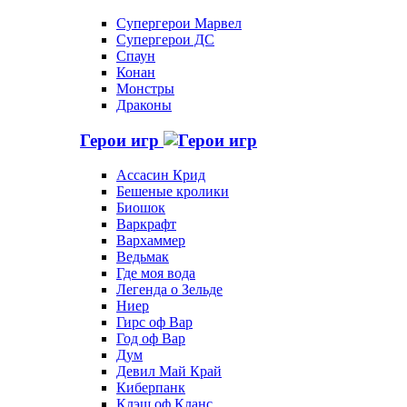
Супергерои Марвел
Супергерои ДС
Спаун
Конан
Монстры
Драконы
Герои игр
Ассасин Крид
Бешеные кролики
Биошок
Варкрафт
Вархаммер
Ведьмак
Где моя вода
Легенда о Зельде
Ниер
Гирс оф Вар
Год оф Вар
Дум
Девил Май Край
Киберпанк
Клэш оф Кланс