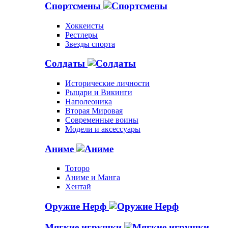
Спортсмены
Хоккеисты
Рестлеры
Звезды спорта
Солдаты
Исторические личности
Рыцари и Викинги
Наполеоника
Вторая Мировая
Современные воины
Модели и аксессуары
Аниме
Тоторо
Аниме и Манга
Хентай
Оружие Нерф
Мягкие игрушки