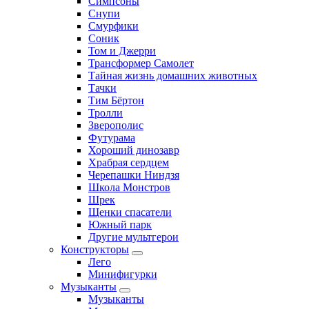
Симпсоны
Снупи
Смурфики
Соник
Том и Джерри
Трансформер Самолет
Тайная жизнь домашних животных
Тачки
Тим Бёртон
Тролли
Зверополис
Футурама
Хороший динозавр
Храбрая сердцем
Черепашки Ниндзя
Школа Монстров
Шрек
Щенки спасатели
Южный парк
Другие мультгерои
Конструкторы
Лего
Минифигурки
Музыканты
Музыканты