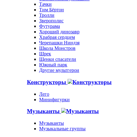
Тачки
Тим Бёртон
Тролли
Зверополис
Футурама
Хороший динозавр
Храбрая сердцем
Черепашки Ниндзя
Школа Монстров
Шрек
Щенки спасатели
Южный парк
Другие мультгерои
Конструкторы
Лего
Минифигурки
Музыканты
Музыканты
Музыкальные группы