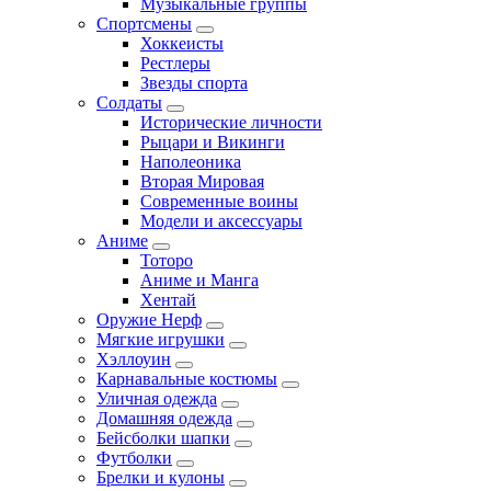
Музыкальные группы
Спортсмены
Хоккеисты
Рестлеры
Звезды спорта
Солдаты
Исторические личности
Рыцари и Викинги
Наполеоника
Вторая Мировая
Современные воины
Модели и аксессуары
Аниме
Тоторо
Аниме и Манга
Хентай
Оружие Нерф
Мягкие игрушки
Хэллоуин
Карнавальные костюмы
Уличная одежда
Домашняя одежда
Бейсболки шапки
Футболки
Брелки и кулоны