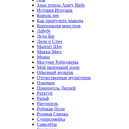
Злые птицы Angry Birds
История Игрушек
Король лев
Как приручить дракона
Корпорация монстров
Лабубу
Леди Баг
Лило и Стич
Маппет Шоу
Микки Маус
Моана
Могучие Рейнджеры
Мой маленький пони
Обычный мультик
Отечественные мультгерои
Покемон
Принцессы Дисней
Рататуй
Ральф
Рапунцель
Робокар Поли
Розовая Свинка
Суперсемейка
Самолёты