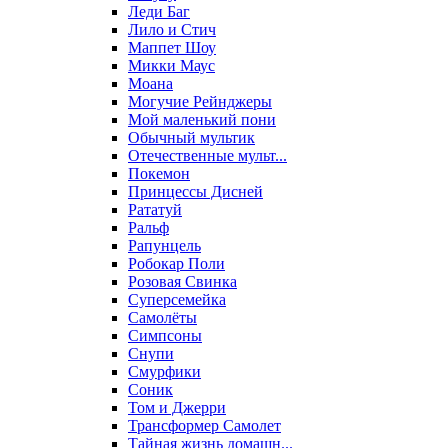
Леди Баг
Лило и Стич
Маппет Шоу
Микки Маус
Моана
Могучие Рейнджеры
Мой маленький пони
Обычный мультик
Отечественные мульт...
Покемон
Принцессы Дисней
Рататуй
Ральф
Рапунцель
Робокар Поли
Розовая Свинка
Суперсемейка
Самолёты
Симпсоны
Снупи
Смурфики
Соник
Том и Джерри
Трансформер Самолет
Тайная жизнь домашн...