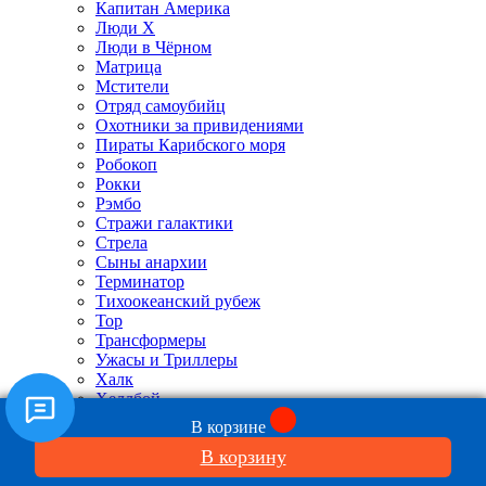
Капитан Америка
Люди X
Люди в Чёрном
Матрица
Мстители
Отряд самоубийц
Охотники за привидениями
Пираты Карибского моря
Робокоп
Рокки
Рэмбо
Стражи галактики
Стрела
Сыны анархии
Терминатор
Тихоокеанский рубеж
Тор
Трансформеры
Ужасы и Триллеры
Халк
Хеллбой
Ходячие мертвецы
В корзине
Хранители
В корзину
Супермен Человек из стали
Человек муравей