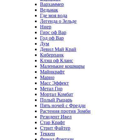
Вархаммер
Ведьмак
Где моя вода
Легенда о Зельде
Ниер
Гирс оф Вар
Год оф Вар
Дум
Девил Май Край
Киберпанк
Клэш оф Кланс
Маленькие кошмары
Майнкрафт
Марио
Масс Эффект
Метал Гир
Мортал Комбат
Полый Рыцарь
Пять ночей с Фредди
Растения против Зомби
Резидент Ивел
Стар Крафт
Стрит Файтер
Теккен
Финал Фэнтази