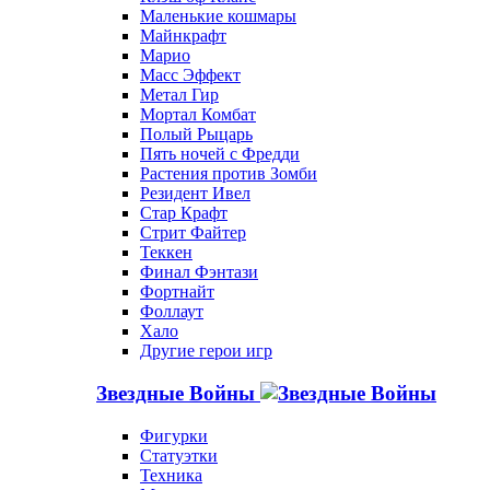
Маленькие кошмары
Майнкрафт
Марио
Масс Эффект
Метал Гир
Мортал Комбат
Полый Рыцарь
Пять ночей с Фредди
Растения против Зомби
Резидент Ивел
Стар Крафт
Стрит Файтер
Теккен
Финал Фэнтази
Фортнайт
Фоллаут
Хало
Другие герои игр
Звездные Войны
Фигурки
Статуэтки
Техника