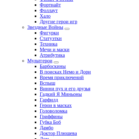
Фортнайт
Фоллаут
Хало
Другие герои игр
Звездные Войны
Фигурки
Статуэтки
Техника
Мечи и маски
Атрибутика
Мультгерои
Барбоскины
В поисках Немо и Дори
Время приключений
Вспыш
Винни пух и его друзья
Гадкий Я Миньоны
Гарфилд
Герои в масках
Головоломка
Гриффины
Губка Боб
Дамбо
Доктор Плюшева
Дом