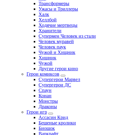
Трансформеры
Ужасы и Триллеры
Халк
Хеллбой
Ходячие мертвецы
Хранители
Супермен Человек из стали
Человек муравей
Человек паук
Чужой и Хищник
Хищник
Чужой
Другие герои кино
Герои комиксов
Супергерои Марвел
Супергерои ДС
Спаун
Конан
Монстры
Драконы
Герои игр
Ассасин Крид
Бешеные кролики
Биошок
Варкрафт