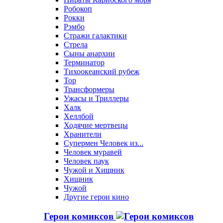
Робокоп
Рокки
Рэмбо
Стражи галактики
Стрела
Сыны анархии
Терминатор
Тихоокеанский рубеж
Тор
Трансформеры
Ужасы и Триллеры
Халк
Хеллбой
Ходячие мертвецы
Хранители
Супермен Человек из...
Человек муравей
Человек паук
Чужой и Хищник
Хищник
Чужой
Другие герои кино
Герои комиксов