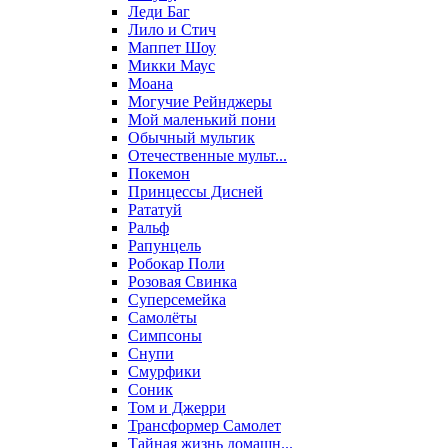
Леди Баг
Лило и Стич
Маппет Шоу
Микки Маус
Моана
Могучие Рейнджеры
Мой маленький пони
Обычный мультик
Отечественные мульт...
Покемон
Принцессы Дисней
Рататуй
Ральф
Рапунцель
Робокар Поли
Розовая Свинка
Суперсемейка
Самолёты
Симпсоны
Снупи
Смурфики
Соник
Том и Джерри
Трансформер Самолет
Тайная жизнь домашн...