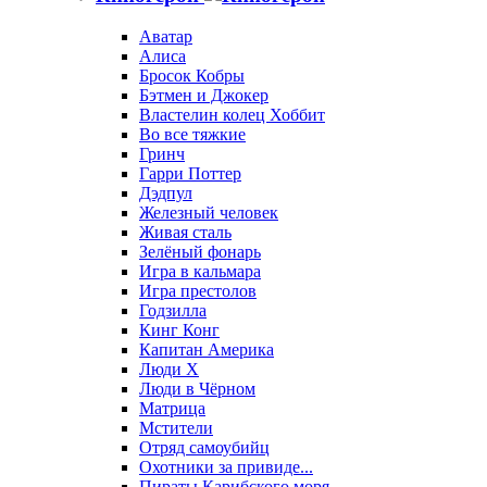
Аватар
Алиса
Бросок Кобры
Бэтмен и Джокер
Властелин колец Хоббит
Во все тяжкие
Гринч
Гарри Поттер
Дэдпул
Железный человек
Живая сталь
Зелёный фонарь
Игра в кальмара
Игра престолов
Годзилла
Кинг Конг
Капитан Америка
Люди X
Люди в Чёрном
Матрица
Мстители
Отряд самоубийц
Охотники за привиде...
Пираты Карибского моря