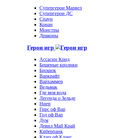
Супергерои Марвел
Супергерои ДС
Спаун
Конан
Монстры
Драконы
Герои игр
Ассасин Крид
Бешеные кролики
Биошок
Варкрафт
Вархаммер
Ведьмак
Где моя вода
Легенда о Зельде
Ниер
Гирс оф Вар
Год оф Вар
Дум
Девил Май Край
Киберпанк
Клэш оф Кланс