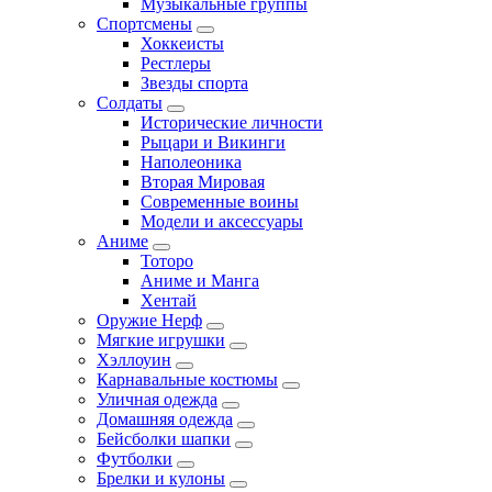
Музыкальные группы
Спортсмены
Хоккеисты
Рестлеры
Звезды спорта
Солдаты
Исторические личности
Рыцари и Викинги
Наполеоника
Вторая Мировая
Современные воины
Модели и аксессуары
Аниме
Тоторо
Аниме и Манга
Хентай
Оружие Нерф
Мягкие игрушки
Хэллоуин
Карнавальные костюмы
Уличная одежда
Домашняя одежда
Бейсболки шапки
Футболки
Брелки и кулоны