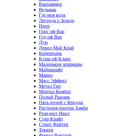
Вархаммер
Ведьмак
Где моя вода
Легенда о Зельде
Ниер
Гирс оф Вар
Год оф Вар
Дум
Девил Май Край
Киберпанк
Клэш оф Кланс
Маленькие кошмары
Майнкрафт
Марио
Масс Эффект
Метал Гир
Мортал Комбат
Полый Рыцарь
Пять ночей с Фредди
Растения против Зомби
Резидент Ивел
Стар Крафт
Стрит Файтер
Теккен
Финал Фэнтази