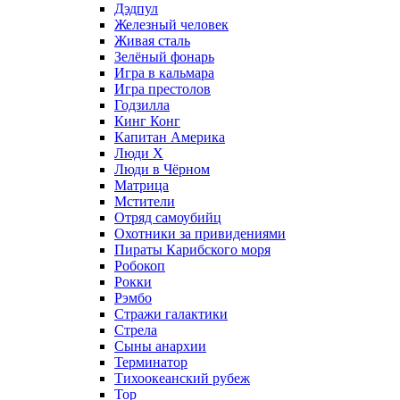
Дэдпул
Железный человек
Живая сталь
Зелёный фонарь
Игра в кальмара
Игра престолов
Годзилла
Кинг Конг
Капитан Америка
Люди X
Люди в Чёрном
Матрица
Мстители
Отряд самоубийц
Охотники за привидениями
Пираты Карибского моря
Робокоп
Рокки
Рэмбо
Стражи галактики
Стрела
Сыны анархии
Терминатор
Тихоокеанский рубеж
Тор