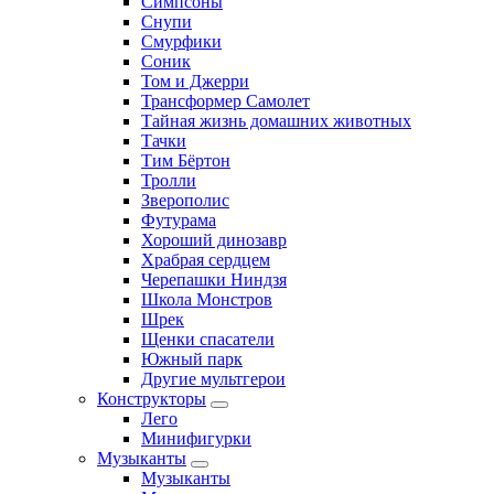
Симпсоны
Снупи
Смурфики
Соник
Том и Джерри
Трансформер Самолет
Тайная жизнь домашних животных
Тачки
Тим Бёртон
Тролли
Зверополис
Футурама
Хороший динозавр
Храбрая сердцем
Черепашки Ниндзя
Школа Монстров
Шрек
Щенки спасатели
Южный парк
Другие мультгерои
Конструкторы
Лего
Минифигурки
Музыканты
Музыканты