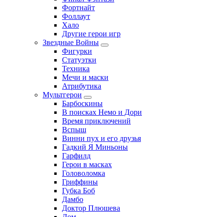
Фортнайт
Фоллаут
Хало
Другие герои игр
Звездные Войны
Фигурки
Статуэтки
Техника
Мечи и маски
Атрибутика
Мультгерои
Барбоскины
В поисках Немо и Дори
Время приключений
Вспыш
Винни пух и его друзья
Гадкий Я Миньоны
Гарфилд
Герои в масках
Головоломка
Гриффины
Губка Боб
Дамбо
Доктор Плюшева
Дом