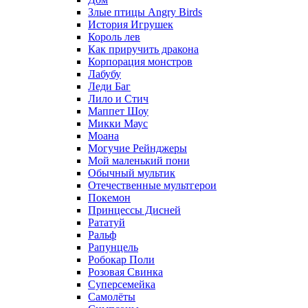
Злые птицы Angry Birds
История Игрушек
Король лев
Как приручить дракона
Корпорация монстров
Лабубу
Леди Баг
Лило и Стич
Маппет Шоу
Микки Маус
Моана
Могучие Рейнджеры
Мой маленький пони
Обычный мультик
Отечественные мультгерои
Покемон
Принцессы Дисней
Рататуй
Ральф
Рапунцель
Робокар Поли
Розовая Свинка
Суперсемейка
Самолёты