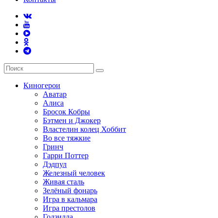
Киногерои
Аватар
Алиса
Бросок Кобры
Бэтмен и Джокер
Властелин колец Хоббит
Во все тяжкие
Гринч
Гарри Поттер
Дэдпул
Железный человек
Живая сталь
Зелёный фонарь
Игра в кальмара
Игра престолов
Годзилла