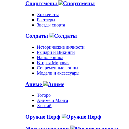
Спортсмены
Хоккеисты
Рестлеры
Звезды спорта
Солдаты
Исторические личности
Рыцари и Викинги
Наполеоника
Вторая Мировая
Современные воины
Модели и аксессуары
Аниме
Тоторо
Аниме и Манга
Хентай
Оружие Нерф
Мягкие игрушки