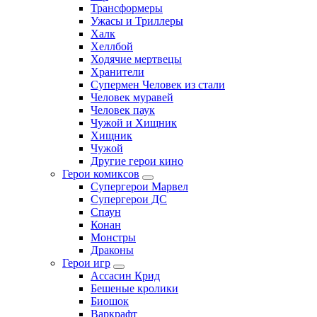
Трансформеры
Ужасы и Триллеры
Халк
Хеллбой
Ходячие мертвецы
Хранители
Супермен Человек из стали
Человек муравей
Человек паук
Чужой и Хищник
Хищник
Чужой
Другие герои кино
Герои комиксов
Супергерои Марвел
Супергерои ДС
Спаун
Конан
Монстры
Драконы
Герои игр
Ассасин Крид
Бешеные кролики
Биошок
Варкрафт