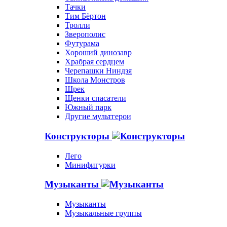
Тачки
Тим Бёртон
Тролли
Зверополис
Футурама
Хороший динозавр
Храбрая сердцем
Черепашки Ниндзя
Школа Монстров
Шрек
Щенки спасатели
Южный парк
Другие мультгерои
Конструкторы
Лего
Минифигурки
Музыканты
Музыканты
Музыкальные группы