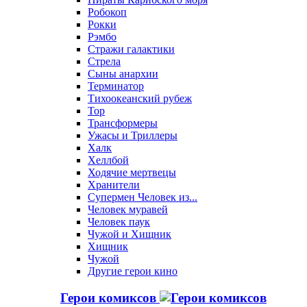
Робокоп
Рокки
Рэмбо
Стражи галактики
Стрела
Сыны анархии
Терминатор
Тихоокеанский рубеж
Тор
Трансформеры
Ужасы и Триллеры
Халк
Хеллбой
Ходячие мертвецы
Хранители
Супермен Человек из...
Человек муравей
Человек паук
Чужой и Хищник
Хищник
Чужой
Другие герои кино
Герои комиксов