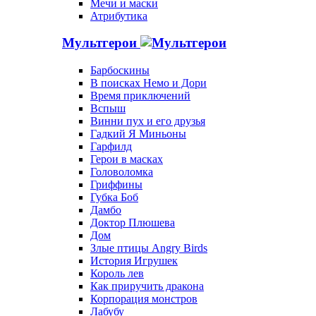
Мечи и маски
Атрибутика
Мультгерои
Барбоскины
В поисках Немо и Дори
Время приключений
Вспыш
Винни пух и его друзья
Гадкий Я Миньоны
Гарфилд
Герои в масках
Головоломка
Гриффины
Губка Боб
Дамбо
Доктор Плюшева
Дом
Злые птицы Angry Birds
История Игрушек
Король лев
Как приручить дракона
Корпорация монстров
Лабубу