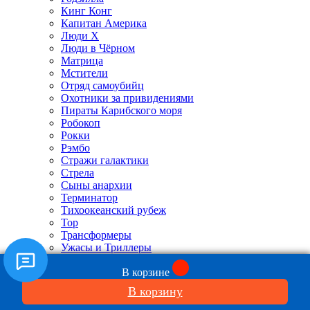
Кинг Конг
Капитан Америка
Люди X
Люди в Чёрном
Матрица
Мстители
Отряд самоубийц
Охотники за привидениями
Пираты Карибского моря
Робокоп
Рокки
Рэмбо
Стражи галактики
Стрела
Сыны анархии
Терминатор
Тихоокеанский рубеж
Тор
Трансформеры
Ужасы и Триллеры
Халк
В корзине
Хеллбой
Ходячие мертвецы
В корзину
Хранители
Супермен Человек из стали