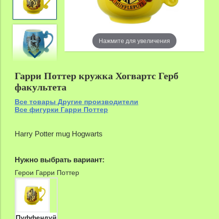
zoom
Нажмите для увеличения
Гарри Поттер кружка Хогвартс Герб
факультета
Все товары Другие производители
Все фигурки Гарри Поттер
Harry Potter mug Hogwarts
Нужно выбрать вариант:
Герои Гарри Поттер
Пуффендуй