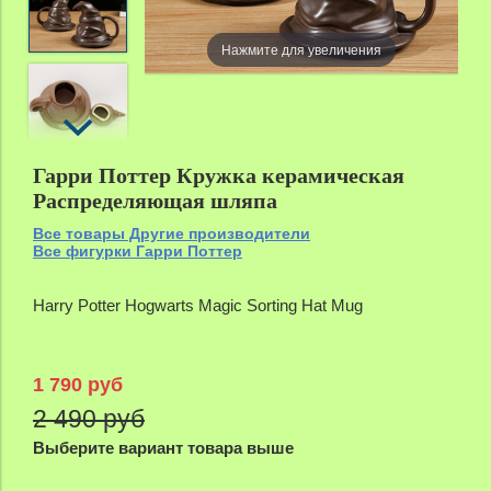
Нажмите для увеличения
zoom
Гарри Поттер Кружка керамическая
Распределяющая шляпа
Все товары Другие производители
Все фигурки Гарри Поттер
Harry Potter Hogwarts Magic Sorting Hat Mug
1 790 руб
2 490 руб
Выберите вариант товара выше