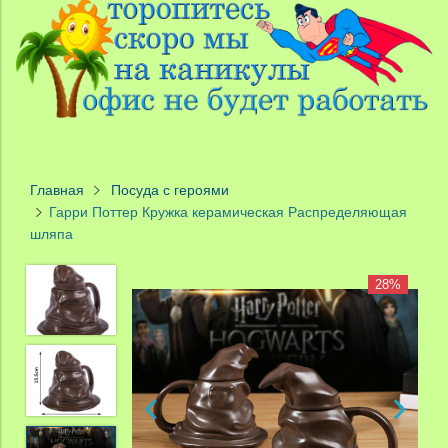
Главная
Посуда с героями
Гарри Поттер Кружка керамическая Распределяющая
шляпа
28%
28%