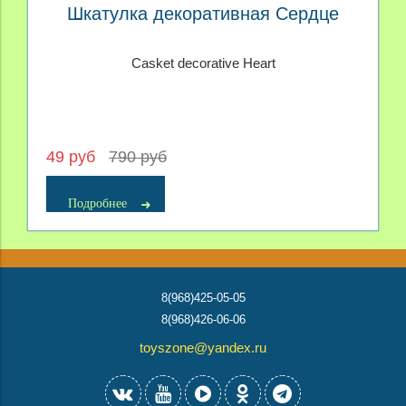
Шкатулка декоративная Сердце
Casket decorative Heart
49 руб
790 руб
Подробнее
8(968)425-05-05
8(968)426-06-06
toyszone@yandex.ru