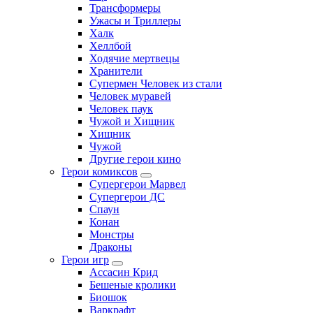
Трансформеры
Ужасы и Триллеры
Халк
Хеллбой
Ходячие мертвецы
Хранители
Супермен Человек из стали
Человек муравей
Человек паук
Чужой и Хищник
Хищник
Чужой
Другие герои кино
Герои комиксов
Супергерои Марвел
Супергерои ДС
Спаун
Конан
Монстры
Драконы
Герои игр
Ассасин Крид
Бешеные кролики
Биошок
Варкрафт