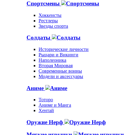
Спортсмены
Хоккеисты
Рестлеры
Звезды спорта
Солдаты
Исторические личности
Рыцари и Викинги
Наполеоника
Вторая Мировая
Современные воины
Модели и аксессуары
Аниме
Тоторо
Аниме и Манга
Хентай
Оружие Нерф
Мягкие игрушки