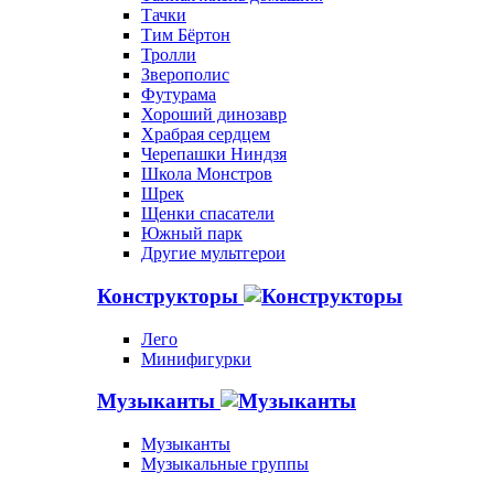
Тачки
Тим Бёртон
Тролли
Зверополис
Футурама
Хороший динозавр
Храбрая сердцем
Черепашки Ниндзя
Школа Монстров
Шрек
Щенки спасатели
Южный парк
Другие мультгерои
Конструкторы
Лего
Минифигурки
Музыканты
Музыканты
Музыкальные группы