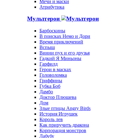
Мечи и маски
Атрибутика
Мультгерои
Барбоскины
В поисках Немо и Дори
Время приключений
Вспыш
Винни пух и его друзья
Гадкий Я Миньоны
Гарфилд
Герои в масках
Головоломка
Гриффины
Губка Боб
Дамбо
Доктор Плюшева
Дом
Злые птицы Angry Birds
История Игрушек
Король лев
Как приручить дракона
Корпорация монстров
Лабубу