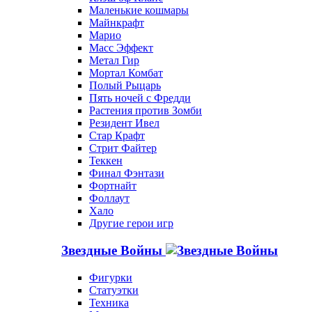
Маленькие кошмары
Майнкрафт
Марио
Масс Эффект
Метал Гир
Мортал Комбат
Полый Рыцарь
Пять ночей с Фредди
Растения против Зомби
Резидент Ивел
Стар Крафт
Стрит Файтер
Теккен
Финал Фэнтази
Фортнайт
Фоллаут
Хало
Другие герои игр
Звездные Войны
Фигурки
Статуэтки
Техника