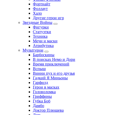
Фортнайт
Фоллаут
Хало
Другие герои игр
Звездные Войны
Фигурки
Статуэтки
Техника
Мечи и маски
Атрибутика
Мультгерои
Барбоскины
В поисках Немо и Дори
Время приключений
Вспыш
Винни пух и его друзья
Гадкий Я Миньоны
Гарфилд
Герои в масках
Головоломка
Гриффины
Губка Боб
Дамбо
Доктор Плюшева
Дом