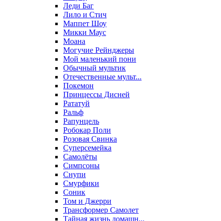
Леди Баг
Лило и Стич
Маппет Шоу
Микки Маус
Моана
Могучие Рейнджеры
Мой маленький пони
Обычный мультик
Отечественные мульт...
Покемон
Принцессы Дисней
Рататуй
Ральф
Рапунцель
Робокар Поли
Розовая Свинка
Суперсемейка
Самолёты
Симпсоны
Снупи
Смурфики
Соник
Том и Джерри
Трансформер Самолет
Тайная жизнь домашн...