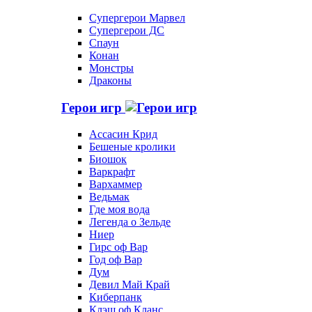
Супергерои Марвел
Супергерои ДС
Спаун
Конан
Монстры
Драконы
Герои игр
Ассасин Крид
Бешеные кролики
Биошок
Варкрафт
Вархаммер
Ведьмак
Где моя вода
Легенда о Зельде
Ниер
Гирс оф Вар
Год оф Вар
Дум
Девил Май Край
Киберпанк
Клэш оф Кланс