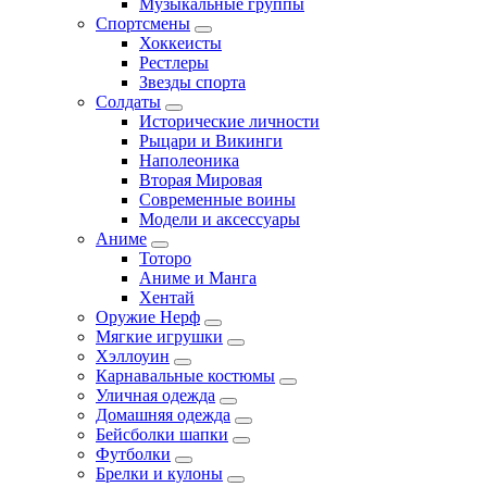
Музыкальные группы
Спортсмены
Хоккеисты
Рестлеры
Звезды спорта
Солдаты
Исторические личности
Рыцари и Викинги
Наполеоника
Вторая Мировая
Современные воины
Модели и аксессуары
Аниме
Тоторо
Аниме и Манга
Хентай
Оружие Нерф
Мягкие игрушки
Хэллоуин
Карнавальные костюмы
Уличная одежда
Домашняя одежда
Бейсболки шапки
Футболки
Брелки и кулоны