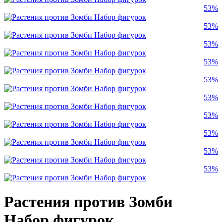
53%
53%
53%
53%
53%
53%
53%
53%
53%
53%
Растения против Зомби
Набор фигурок