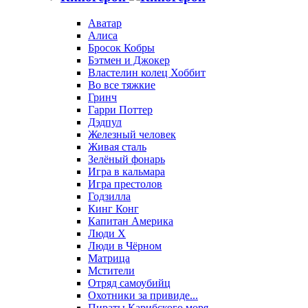
Аватар
Алиса
Бросок Кобры
Бэтмен и Джокер
Властелин колец Хоббит
Во все тяжкие
Гринч
Гарри Поттер
Дэдпул
Железный человек
Живая сталь
Зелёный фонарь
Игра в кальмара
Игра престолов
Годзилла
Кинг Конг
Капитан Америка
Люди X
Люди в Чёрном
Матрица
Мстители
Отряд самоубийц
Охотники за привиде...
Пираты Карибского моря