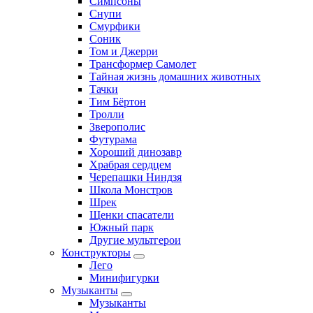
Симпсоны
Снупи
Смурфики
Соник
Том и Джерри
Трансформер Самолет
Тайная жизнь домашних животных
Тачки
Тим Бёртон
Тролли
Зверополис
Футурама
Хороший динозавр
Храбрая сердцем
Черепашки Ниндзя
Школа Монстров
Шрек
Щенки спасатели
Южный парк
Другие мультгерои
Конструкторы
Лего
Минифигурки
Музыканты
Музыканты