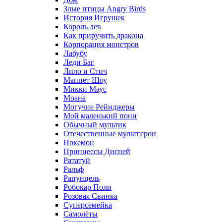
Злые птицы Angry Birds
История Игрушек
Король лев
Как приручить дракона
Корпорация монстров
Лабубу
Леди Баг
Лило и Стич
Маппет Шоу
Микки Маус
Моана
Могучие Рейнджеры
Мой маленький пони
Обычный мультик
Отечественные мультгерои
Покемон
Принцессы Дисней
Рататуй
Ральф
Рапунцель
Робокар Поли
Розовая Свинка
Суперсемейка
Самолёты