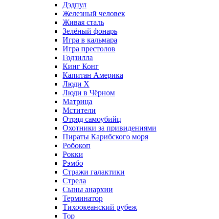
Дэдпул
Железный человек
Живая сталь
Зелёный фонарь
Игра в кальмара
Игра престолов
Годзилла
Кинг Конг
Капитан Америка
Люди X
Люди в Чёрном
Матрица
Мстители
Отряд самоубийц
Охотники за привидениями
Пираты Карибского моря
Робокоп
Рокки
Рэмбо
Стражи галактики
Стрела
Сыны анархии
Терминатор
Тихоокеанский рубеж
Тор