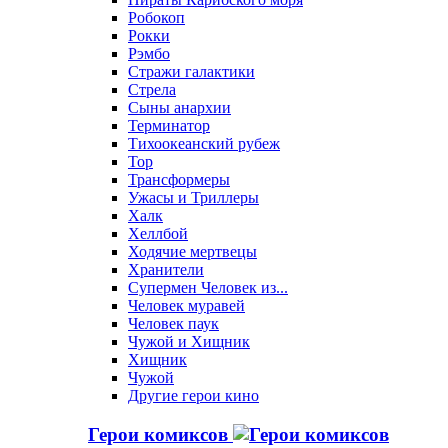
Робокоп
Рокки
Рэмбо
Стражи галактики
Стрела
Сыны анархии
Терминатор
Тихоокеанский рубеж
Тор
Трансформеры
Ужасы и Триллеры
Халк
Хеллбой
Ходячие мертвецы
Хранители
Супермен Человек из...
Человек муравей
Человек паук
Чужой и Хищник
Хищник
Чужой
Другие герои кино
Герои комиксов