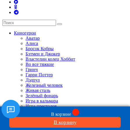
Киногерои
Аватар
Алиса
Бросок Кобры
Бэтмен и Джокер
Властелин колец Хоббит
Во все тяжкие
Гринч
Гарри Поттер
Дэдпул
Железный человек
Живая сталь
Зелёный фонарь
Игра в кальмара
Игра престолов
Годзилла
В корзине
Кинг Конг
В корзину
Капитан Америка
Люди X