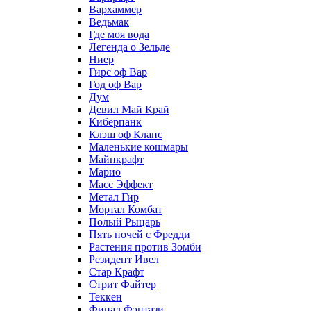
Вархаммер
Ведьмак
Где моя вода
Легенда о Зельде
Ниер
Гирс оф Вар
Год оф Вар
Дум
Девил Май Край
Киберпанк
Клэш оф Кланс
Маленькие кошмары
Майнкрафт
Марио
Масс Эффект
Метал Гир
Мортал Комбат
Полый Рыцарь
Пять ночей с Фредди
Растения против Зомби
Резидент Ивел
Стар Крафт
Стрит Файтер
Теккен
Финал Фэнтази