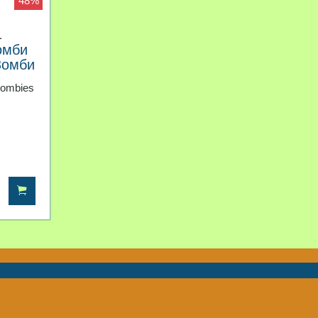
48%
1
омби
Зомби
Zombies