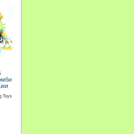
5
омби
шки
g Toys