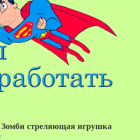
в Зомби стреляющая игрушка
55%
е