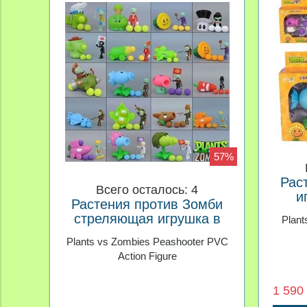
57%
Рас
Всего осталось: 4
и
Растения против Зомби
стреляющая игрушка в
Plant
пакете
Plants vs Zombies Peashooter PVC
Action Figure
1 590