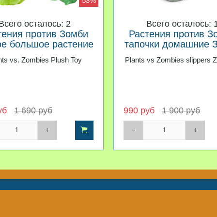
53%
Всего осталось: 2
Всего осталось: 
тения против Зомби
Растения против З
ое большое растение
тапочки домашние 
nts vs. Zombies Plush Toy
Plants vs Zombies slippers 
уб
1 690 руб
990 руб
1 900 руб
Контакты