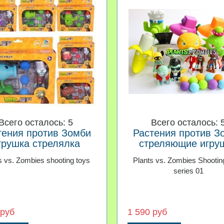
Всего осталось: 5
Всего осталось: 
тения против Зомби
Растения против З
грушка стрелялка
стреляющие игру
серия 01
s vs. Zombies shooting toys
Plants vs. Zombies Shootin
series 01
 руб
1 590 руб