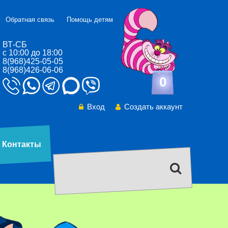
Обратная связь
Помощь детям
ВТ-СБ
с 10:00 до 18:00
8(968)425-05-05
8(968)426-06-06
0
Вход
Создать аккаунт
Контакты