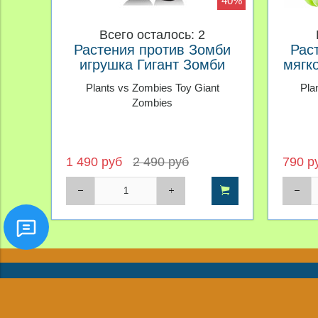
40%
Всего осталось: 2
Растения против Зомби
Рас
игрушка Гигант Зомби
мягк
Plants vs Zombies Toy Giant
Pla
Zombies
1 490 руб
2 490 руб
790 р
8(968)425-05-05
8(968)426-06-06
Новости
Обратная связь