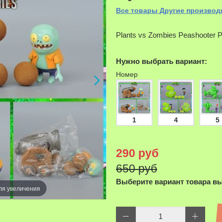
Все товары Другие производ
Plants vs Zombies Peashooter P
Нужно выбрать вариант:
Номер
1
4
5
290 руб
650 руб
Выберите вариант товара в
Наведите д
ля увеличения