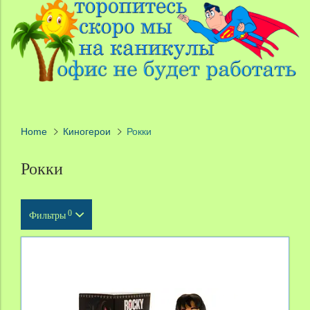
Home
Киногерои
Рокки
Рокки
0
Фильтры
Тип продукта
Масштаб