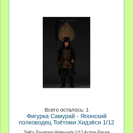
Всего осталось: 1
Фигурка Самурай - Японский
полководец Тоётоми Хидэёси 1/12
TaiKo Toyotomi Hideyoshi 1/12 Action Figure