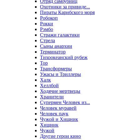
Отряд самоубийц
Охотники за привиде...
Пираты Карибского моря
Робокоп
Рокки
Рэмбо
Стражи галактики
Стрела
Сыны анархии
Терминатор
Тихоокеанский рубеж
Тор
Трансформеры
Ужасы и Триллеры
Халк
Хеллбой
Ходячие мертвецы
Хранители
Супермен Человек из...
Человек муравей
Человек паук
Чужой и Хищник
Хищник
Чужой
Другие герои кино