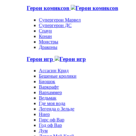
Герои комиксов
Супергерои Марвел
Супергерои ДС
Спаун
Конан
Монстры
Драконы
Герои игр
Ассасин Крид
Бешеные кролики
Биошок
Варкрафт
Вархаммер
Ведьмак
Где моя вода
Легенда о Зельде
Ниер
Гирс оф Вар
Год оф Вар
Дум