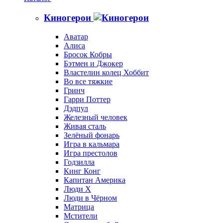
Киногерои
Аватар
Алиса
Бросок Кобры
Бэтмен и Джокер
Властелин колец Хоббит
Во все тяжкие
Гринч
Гарри Поттер
Дэдпул
Железный человек
Живая сталь
Зелёный фонарь
Игра в кальмара
Игра престолов
Годзилла
Кинг Конг
Капитан Америка
Люди X
Люди в Чёрном
Матрица
Мстители