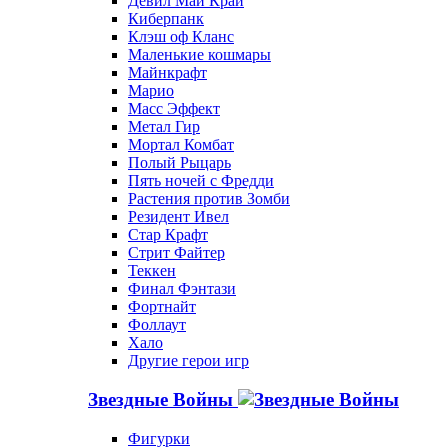
Девил Май Край
Киберпанк
Клэш оф Кланс
Маленькие кошмары
Майнкрафт
Марио
Масс Эффект
Метал Гир
Мортал Комбат
Полый Рыцарь
Пять ночей с Фредди
Растения против Зомби
Резидент Ивел
Стар Крафт
Стрит Файтер
Теккен
Финал Фэнтази
Фортнайт
Фоллаут
Хало
Другие герои игр
Звездные Войны
Фигурки