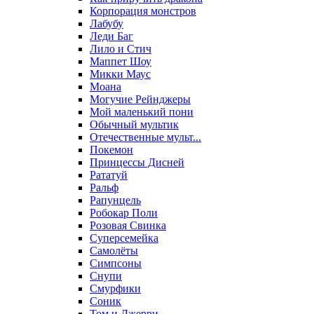
Корпорация монстров
Лабубу
Леди Баг
Лило и Стич
Маппет Шоу
Микки Маус
Моана
Могучие Рейнджеры
Мой маленький пони
Обычный мультик
Отечественные мульт...
Покемон
Принцессы Дисней
Рататуй
Ральф
Рапунцель
Робокар Поли
Розовая Свинка
Суперсемейка
Самолёты
Симпсоны
Снупи
Смурфики
Соник
Том и Джерри