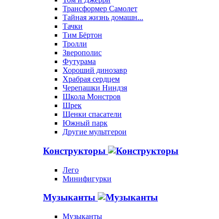
Трансформер Самолет
Тайная жизнь домашн...
Тачки
Тим Бёртон
Тролли
Зверополис
Футурама
Хороший динозавр
Храбрая сердцем
Черепашки Ниндзя
Школа Монстров
Шрек
Щенки спасатели
Южный парк
Другие мультгерои
Конструкторы
Лего
Минифигурки
Музыканты
Музыканты