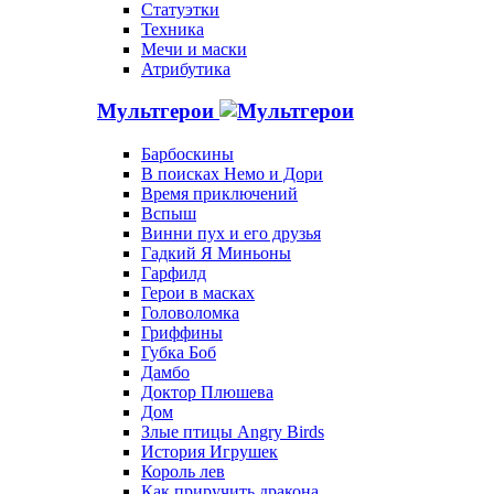
Статуэтки
Техника
Мечи и маски
Атрибутика
Мультгерои
Барбоскины
В поисках Немо и Дори
Время приключений
Вспыш
Винни пух и его друзья
Гадкий Я Миньоны
Гарфилд
Герои в масках
Головоломка
Гриффины
Губка Боб
Дамбо
Доктор Плюшева
Дом
Злые птицы Angry Birds
История Игрушек
Король лев
Как приручить дракона