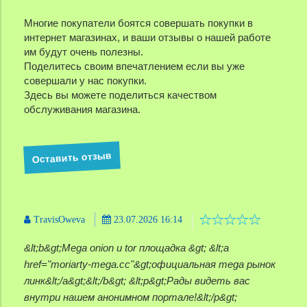
Многие покупатели боятся совершать покупки в
интернет магазинах, и ваши отзывы о нашей работе
им будут очень полезны.
Поделитесь своим впечатлением если вы уже
совершали у нас покупки.
Здесь вы можете поделиться качеством
обслуживания магазина.
Оставить отзыв
TravisOweva
23.07.2026 16:14
&lt;b&gt;Mega onion и tor площадка &gt; &lt;a
href="moriarty-mega.cc"&gt;официальная mega рынок
линк&lt;/a&gt;&lt;/b&gt; &lt;p&gt;Рады видеть вас
внутри нашем анонимном портале!&lt;/p&gt;