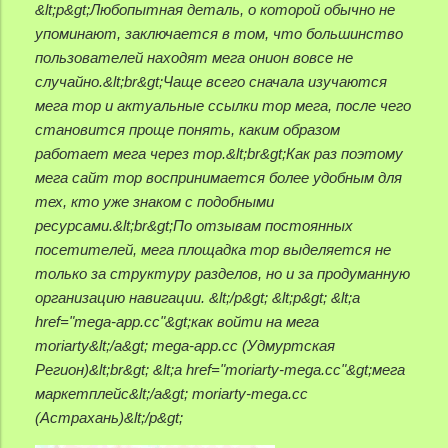
&lt;p&gt;Любопытная деталь, о которой обычно не
упоминают, заключается в том, что большинство
пользователей находят мега онион вовсе не
случайно.&lt;br&gt;Чаще всего сначала изучаются
мега тор и актуальные ссылки тор мега, после чего
становится проще понять, каким образом
работает мега через тор.&lt;br&gt;Как раз поэтому
мега сайт тор воспринимается более удобным для
тех, кто уже знаком с подобными
ресурсами.&lt;br&gt;По отзывам постоянных
посетителей, мега площадка тор выделяется не
только за структуру разделов, но и за продуманную
организацию навигации. &lt;/p&gt; &lt;p&gt; &lt;a
href="mega-app.cc"&gt;как войти на мега
moriarty&lt;/a&gt; mega-app.cc (Удмуртская
Регион)&lt;br&gt; &lt;a href="moriarty-mega.cc"&gt;мега
маркетплейс&lt;/a&gt; moriarty-mega.cc
(Астрахань)&lt;/p&gt;