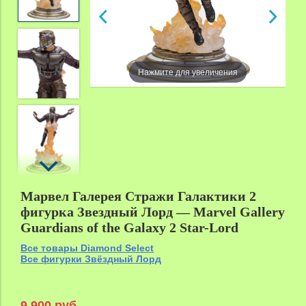
Нажмите для увеличения
zoom
Марвел Галерея Стражи Галактики 2
фигурка Звездный Лорд — Marvel Gallery
Guardians of the Galaxy 2 Star-Lord
Все товары Diamond Select
Все фигурки Звёздный Лорд
9 900 руб