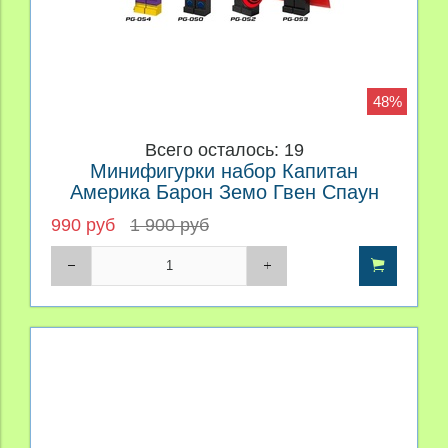
48%
Всего осталось: 19
Минифигурки набор Капитан
Америка Барон Земо Гвен Спаун
Доктор Стрэндж Дэдпул Атом
990 руб
1 900 руб
Лунный Рыцарь серия 460