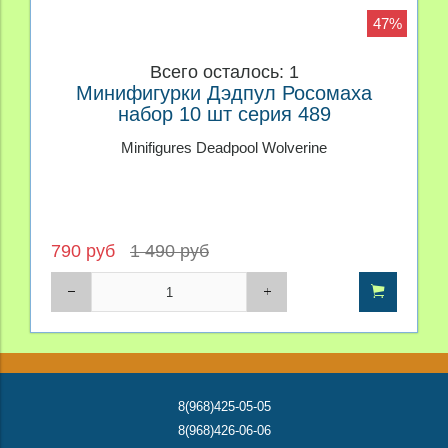
47%
Всего осталось: 1
Минифигурки Дэдпул Росомаха
набор 10 шт серия 489
Minifigures Deadpool Wolverine
790 руб
1 490 руб
8(968)425-05-05
8(968)426-06-06