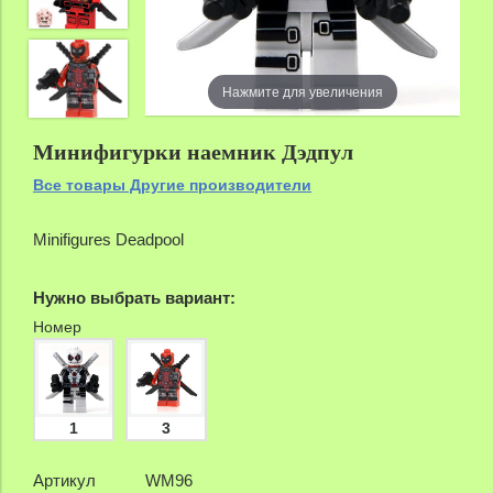
zoom
Нажмите для увеличения
Минифигурки наемник Дэдпул
Все товары Другие производители
Minifigures Deadpool
Нужно выбрать вариант:
Номер
1
3
Артикул
WM96