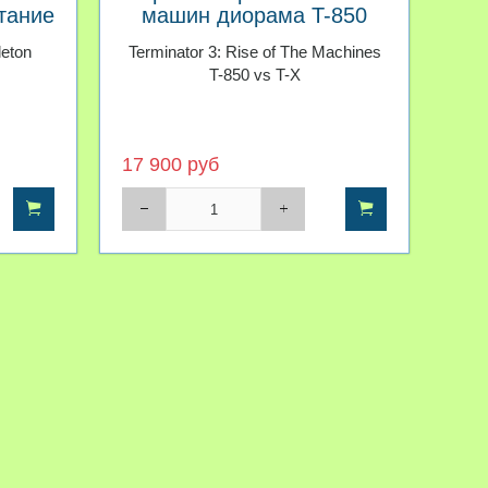
тание
машин диорама T-850
против T-X
leton
Terminator 3: Rise of The Machines
T-850 vs T-X
17 900 руб