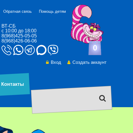
Обратная связь
Помощь детям
ВТ-СБ
с 10:00 до 18:00
8(968)425-05-05
8(968)426-06-06
0
Вход
Создать аккаунт
Контакты