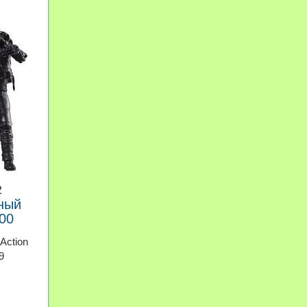
2
ный
00
Action
9