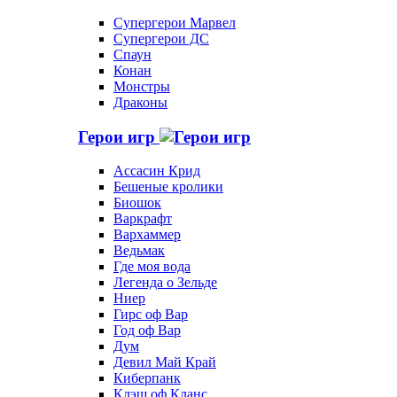
Супергерои Марвел
Супергерои ДС
Спаун
Конан
Монстры
Драконы
Герои игр
Ассасин Крид
Бешеные кролики
Биошок
Варкрафт
Вархаммер
Ведьмак
Где моя вода
Легенда о Зельде
Ниер
Гирс оф Вар
Год оф Вар
Дум
Девил Май Край
Киберпанк
Клэш оф Кланс