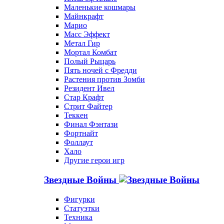
Маленькие кошмары
Майнкрафт
Марио
Масс Эффект
Метал Гир
Мортал Комбат
Полый Рыцарь
Пять ночей с Фредди
Растения против Зомби
Резидент Ивел
Стар Крафт
Стрит Файтер
Теккен
Финал Фэнтази
Фортнайт
Фоллаут
Хало
Другие герои игр
Звездные Войны
Фигурки
Статуэтки
Техника