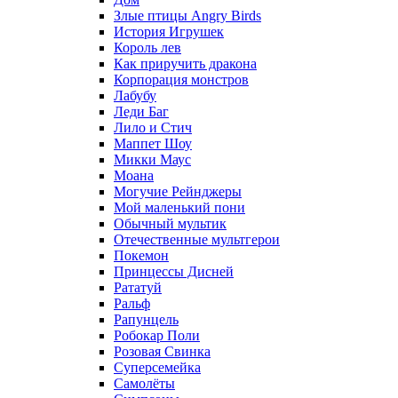
Злые птицы Angry Birds
История Игрушек
Король лев
Как приручить дракона
Корпорация монстров
Лабубу
Леди Баг
Лило и Стич
Маппет Шоу
Микки Маус
Моана
Могучие Рейнджеры
Мой маленький пони
Обычный мультик
Отечественные мультгерои
Покемон
Принцессы Дисней
Рататуй
Ральф
Рапунцель
Робокар Поли
Розовая Свинка
Суперсемейка
Самолёты