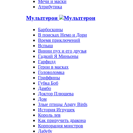
Мечи и маски
Атрибутика
Мультгерои
Барбоскины
В поисках Немо и Дори
Время приключений
Вспыш
Винни пух и его друзья
Гадкий Я Миньоны
Гарфилд
Герои в масках
Головоломка
Гриффины
Губка Боб
Дамбо
Доктор Плюшева
Дом
Злые птицы Angry Birds
История Игрушек
Король лев
Как приручить дракона
Корпорация монстров
Лабубу