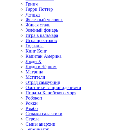
Гринч
Гарри Поттер
Дэдпул
Железный человек
Живая сталь
Зелёный фонарь
Игра в кальмара
Игра престолов
Годзилла
Кинг Конг
Капитан Америка
Люди X
Люди в Чёрном
Матрица
Мстители
Отряд самоубийц
Охотники за привидениями
Пираты Карибского моря
Робокоп
Рокки
Рэмбо
Стражи галактики
Стрела
Сыны анархии
Терминатор