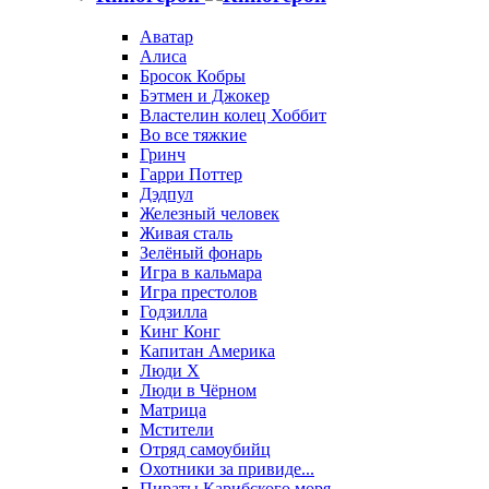
Аватар
Алиса
Бросок Кобры
Бэтмен и Джокер
Властелин колец Хоббит
Во все тяжкие
Гринч
Гарри Поттер
Дэдпул
Железный человек
Живая сталь
Зелёный фонарь
Игра в кальмара
Игра престолов
Годзилла
Кинг Конг
Капитан Америка
Люди X
Люди в Чёрном
Матрица
Мстители
Отряд самоубийц
Охотники за привиде...
Пираты Карибского моря