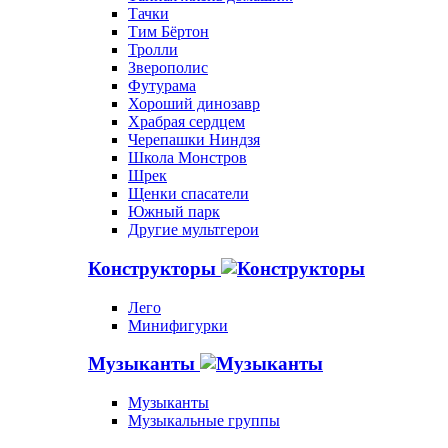
Тачки
Тим Бёртон
Тролли
Зверополис
Футурама
Хороший динозавр
Храбрая сердцем
Черепашки Ниндзя
Школа Монстров
Шрек
Щенки спасатели
Южный парк
Другие мультгерои
Конструкторы
Лего
Минифигурки
Музыканты
Музыканты
Музыкальные группы