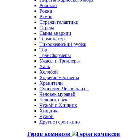
Робокоп
Рокки
Рэмбо
Стражи галактики
Стрела
Сыны анархии
Терминатор
Тихоокеанский рубеж
Тор
Трансформеры
Ужасы и Триллеры
Халк
Хеллбой
Ходячие мертвецы
Хранители
Супермен Человек из...
Человек муравей
Человек паук
Чужой и Хищник
Хищник
Чужой
Другие герои кино
Герои комиксов