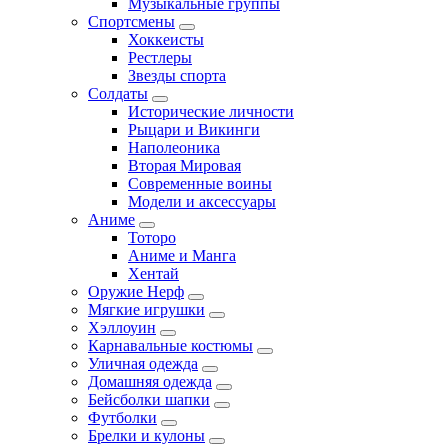
Музыкальные группы
Спортсмены
Хоккеисты
Рестлеры
Звезды спорта
Солдаты
Исторические личности
Рыцари и Викинги
Наполеоника
Вторая Мировая
Современные воины
Модели и аксессуары
Аниме
Тоторо
Аниме и Манга
Хентай
Оружие Нерф
Мягкие игрушки
Хэллоуин
Карнавальные костюмы
Уличная одежда
Домашняя одежда
Бейсболки шапки
Футболки
Брелки и кулоны