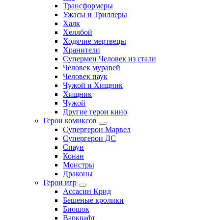
Трансформеры
Ужасы и Триллеры
Халк
Хеллбой
Ходячие мертвецы
Хранители
Супермен Человек из стали
Человек муравей
Человек паук
Чужой и Хищник
Хищник
Чужой
Другие герои кино
Герои комиксов
Супергерои Марвел
Супергерои ДС
Спаун
Конан
Монстры
Драконы
Герои игр
Ассасин Крид
Бешеные кролики
Биошок
Варкрафт