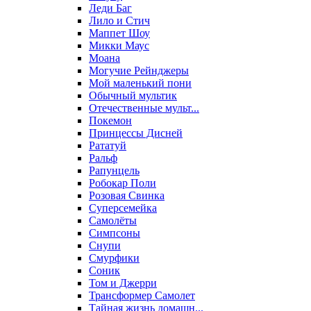
Леди Баг
Лило и Стич
Маппет Шоу
Микки Маус
Моана
Могучие Рейнджеры
Мой маленький пони
Обычный мультик
Отечественные мульт...
Покемон
Принцессы Дисней
Рататуй
Ральф
Рапунцель
Робокар Поли
Розовая Свинка
Суперсемейка
Самолёты
Симпсоны
Снупи
Смурфики
Соник
Том и Джерри
Трансформер Самолет
Тайная жизнь домашн...