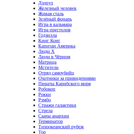
Дэдпул
Железный человек
Живая сталь
Зелёный фонарь
Игра в кальмара
Игра престолов
Годзилла
Кинг Конг
Капитан Америка
Люди X
Люди в Чёрном
Матрица
Мстители
Отряд самоубийц
Охотники за привидениями
Пираты Карибского моря
Робокоп
Рокки
Рэмбо
Стражи галактики
Стрела
Сыны анархии
Терминатор
Тихоокеанский рубеж
Тор