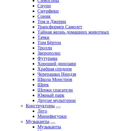
Симпсоны
Снупи
Смурфики
Соник
Том и Джерри
Трансформер Самолет
Тайная жизнь домашних животных
Тачки
Тим Бёртон
Тролли
Зверополис
Футурама
Хороший динозавр
Храбрая сердцем
Черепашки Ниндзя
Школа Монстров
Шрек
Щенки спасатели
Южный парк
Другие мультгерои
Конструкторы
Лего
Минифигурки
Музыканты
Музыканты