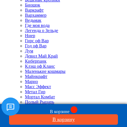
Биошок
Варкрафт
Вархаммер
Ведьмак
Где моя вода
Легенда о Зельде
Ниер
Гирс оф Вар
Год оф Вар
Дум
Девил Май Край
Киберпанк
Клэш оф Кланс
Маленькие кошмары
Майнкрафт
Марио
Масс Эффект
Метал Гир
Мортал Комбат
Полый Рыцарь
Пять ночей с Фредди
В корзине
Растения против Зомби
Резидент Ивел
В корзину
Стар Крафт