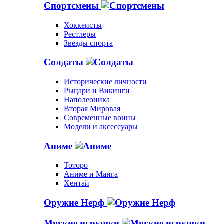
Спортсмены
Хоккеисты
Рестлеры
Звезды спорта
Солдаты
Исторические личности
Рыцари и Викинги
Наполеоника
Вторая Мировая
Современные воины
Модели и аксессуары
Аниме
Тоторо
Аниме и Манга
Хентай
Оружие Нерф
Мягкие игрушки