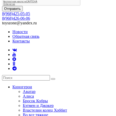
Отправить
8(968)425-05-05
8(968)426-06-06
toyszone@yandex.ru
Новости
Обратная связь
Контакты
Киногерои
Аватар
Алиса
Бросок Кобры
Бэтмен и Джокер
Властелин колец Хоббит
Во все тяжкие