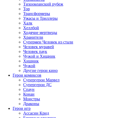
Тихоокеанский рубеж
Тор
Трансформеры
Ужасы и Триллеры
Халк
Хеллбой
Ходячие мертвецы
Хранители
Супермен Человек из стали
Человек муравей
Человек паук
Чужой и Хищник
Хищник
Чужой
Другие герои кино
Герои комиксов
Супергерои Марвел
Супергерои ДС
Спаун
Конан
Монстры
Драконы
Герои игр
Ассасин Крид
Бешеные кролики