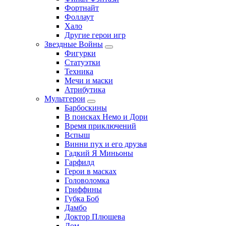
Фортнайт
Фоллаут
Хало
Другие герои игр
Звездные Войны
Фигурки
Статуэтки
Техника
Мечи и маски
Атрибутика
Мультгерои
Барбоскины
В поисках Немо и Дори
Время приключений
Вспыш
Винни пух и его друзья
Гадкий Я Миньоны
Гарфилд
Герои в масках
Головоломка
Гриффины
Губка Боб
Дамбо
Доктор Плюшева
Дом