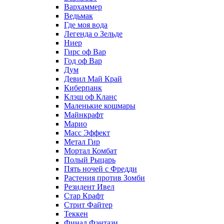
Вархаммер
Ведьмак
Где моя вода
Легенда о Зельде
Ниер
Гирс оф Вар
Год оф Вар
Дум
Девил Май Край
Киберпанк
Клэш оф Кланс
Маленькие кошмары
Майнкрафт
Марио
Масс Эффект
Метал Гир
Мортал Комбат
Полый Рыцарь
Пять ночей с Фредди
Растения против Зомби
Резидент Ивел
Стар Крафт
Стрит Файтер
Теккен
Финал Фэнтази