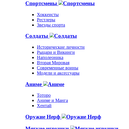
Спортсмены
Хоккеисты
Рестлеры
Звезды спорта
Солдаты
Исторические личности
Рыцари и Викинги
Наполеоника
Вторая Мировая
Современные воины
Модели и аксессуары
Аниме
Тоторо
Аниме и Манга
Хентай
Оружие Нерф
Мягкие игрушки