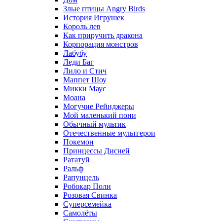
Злые птицы Angry Birds
История Игрушек
Король лев
Как приручить дракона
Корпорация монстров
Лабубу
Леди Баг
Лило и Стич
Маппет Шоу
Микки Маус
Моана
Могучие Рейнджеры
Мой маленький пони
Обычный мультик
Отечественные мультгерои
Покемон
Принцессы Дисней
Рататуй
Ральф
Рапунцель
Робокар Поли
Розовая Свинка
Суперсемейка
Самолёты