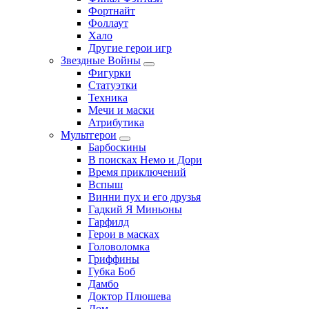
Фортнайт
Фоллаут
Хало
Другие герои игр
Звездные Войны
Фигурки
Статуэтки
Техника
Мечи и маски
Атрибутика
Мультгерои
Барбоскины
В поисках Немо и Дори
Время приключений
Вспыш
Винни пух и его друзья
Гадкий Я Миньоны
Гарфилд
Герои в масках
Головоломка
Гриффины
Губка Боб
Дамбо
Доктор Плюшева
Дом