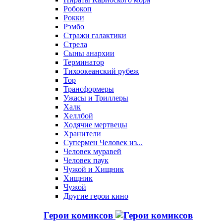
Робокоп
Рокки
Рэмбо
Стражи галактики
Стрела
Сыны анархии
Терминатор
Тихоокеанский рубеж
Тор
Трансформеры
Ужасы и Триллеры
Халк
Хеллбой
Ходячие мертвецы
Хранители
Супермен Человек из...
Человек муравей
Человек паук
Чужой и Хищник
Хищник
Чужой
Другие герои кино
Герои комиксов