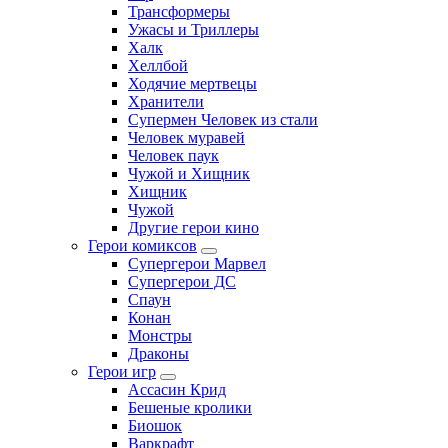
Трансформеры
Ужасы и Триллеры
Халк
Хеллбой
Ходячие мертвецы
Хранители
Супермен Человек из стали
Человек муравей
Человек паук
Чужой и Хищник
Хищник
Чужой
Другие герои кино
Герои комиксов
Супергерои Марвел
Супергерои ДС
Спаун
Конан
Монстры
Драконы
Герои игр
Ассасин Крид
Бешеные кролики
Биошок
Варкрафт