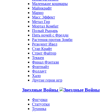
Маленькие кошмары
Майнкрафт
Марио
Масс Эффект
Метал Гир
Мортал Комбат
Полый Рыцарь
Пять ночей с Фредди
Растения против Зомби
Резидент Ивел
Стар Крафт
Стрит Файтер
Теккен
Финал Фэнтази
Фортнайт
Фоллаут
Хало
Другие герои игр
Звездные Войны
Фигурки
Статуэтки
Техника