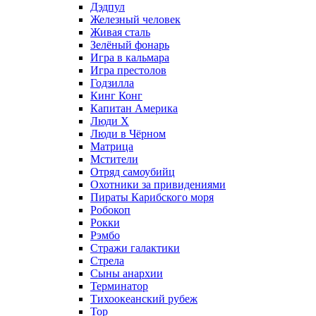
Дэдпул
Железный человек
Живая сталь
Зелёный фонарь
Игра в кальмара
Игра престолов
Годзилла
Кинг Конг
Капитан Америка
Люди X
Люди в Чёрном
Матрица
Мстители
Отряд самоубийц
Охотники за привидениями
Пираты Карибского моря
Робокоп
Рокки
Рэмбо
Стражи галактики
Стрела
Сыны анархии
Терминатор
Тихоокеанский рубеж
Тор