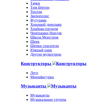
Тачки
Тим Бёртон
Тролли
Зверополис
Футурама
Хороший динозавр
Храбрая сердцем
Черепашки Ниндзя
Школа Монстров
Шрек
Щенки спасатели
Южный парк
Другие мультгерои
Конструкторы
Лего
Минифигурки
Музыканты
Музыканты
Музыкальные группы