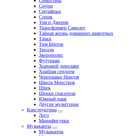
Симпсоны
Снупи
Смурфики
Соник
Том и Джерри
Трансформер Самолет
Тайная жизнь домашних животных
Тачки
Тим Бёртон
Тролли
Зверополис
Футурама
Хороший динозавр
Храбрая сердцем
Черепашки Ниндзя
Школа Монстров
Шрек
Щенки спасатели
Южный парк
Другие мультгерои
Конструкторы
Лего
Минифигурки
Музыканты
Музыканты