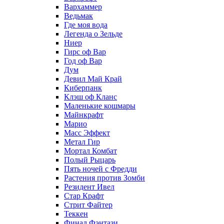
Вархаммер
Ведьмак
Где моя вода
Легенда о Зельде
Ниер
Гирс оф Вар
Год оф Вар
Дум
Девил Май Край
Киберпанк
Клэш оф Кланс
Маленькие кошмары
Майнкрафт
Марио
Масс Эффект
Метал Гир
Мортал Комбат
Полый Рыцарь
Пять ночей с Фредди
Растения против Зомби
Резидент Ивел
Стар Крафт
Стрит Файтер
Теккен
Финал Фэнтази