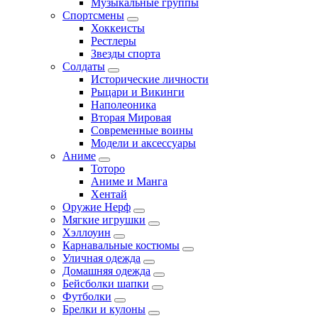
Музыкальные группы
Спортсмены
Хоккеисты
Рестлеры
Звезды спорта
Солдаты
Исторические личности
Рыцари и Викинги
Наполеоника
Вторая Мировая
Современные воины
Модели и аксессуары
Аниме
Тоторо
Аниме и Манга
Хентай
Оружие Нерф
Мягкие игрушки
Хэллоуин
Карнавальные костюмы
Уличная одежда
Домашняя одежда
Бейсболки шапки
Футболки
Брелки и кулоны