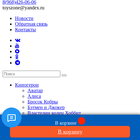
8(968)426-06-06
toyszone@yandex.ru
Новости
Обратная связь
Контакты
Киногерои
Аватар
Алиса
Бросок Кобры
Бэтмен и Джокер
Властелин колец Хоббит
Во все тяжкие
В корзине
Гринч
Гарри Поттер
В корзину
Дэдпул