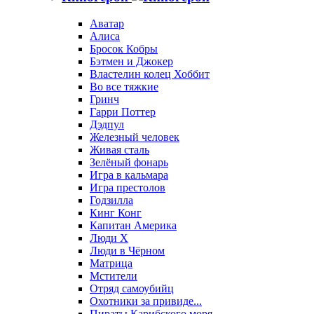
Аватар
Алиса
Бросок Кобры
Бэтмен и Джокер
Властелин колец Хоббит
Во все тяжкие
Гринч
Гарри Поттер
Дэдпул
Железный человек
Живая сталь
Зелёный фонарь
Игра в кальмара
Игра престолов
Годзилла
Кинг Конг
Капитан Америка
Люди X
Люди в Чёрном
Матрица
Мстители
Отряд самоубийц
Охотники за привиде...
Пираты Карибского моря