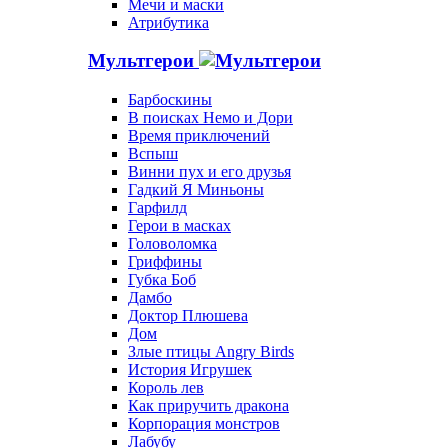
Мечи и маски
Атрибутика
Мультгерои
Барбоскины
В поисках Немо и Дори
Время приключений
Вспыш
Винни пух и его друзья
Гадкий Я Миньоны
Гарфилд
Герои в масках
Головоломка
Гриффины
Губка Боб
Дамбо
Доктор Плюшева
Дом
Злые птицы Angry Birds
История Игрушек
Король лев
Как приручить дракона
Корпорация монстров
Лабубу