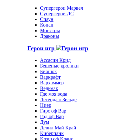
Супергерои Марвел
Супергерои ДС
Спаун
Конан
Монстры
Драконы
Герои игр
Ассасин Крид
Бешеные кролики
Биошок
Варкрафт
Вархаммер
Ведьмак
Где моя вода
Легенда о Зельде
Ниер
Гирс оф Вар
Год оф Вар
Дум
Девил Май Край
Киберпанк
Клэш оф Кланс