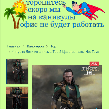
Главная
Киногерои
Тор
Фигурка Локи из фильма Тор 2 Царство тьмы Hot Toys
25%