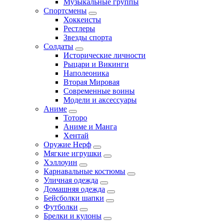
Музыкальные группы
Спортсмены
Хоккеисты
Рестлеры
Звезды спорта
Солдаты
Исторические личности
Рыцари и Викинги
Наполеоника
Вторая Мировая
Современные воины
Модели и аксессуары
Аниме
Тоторо
Аниме и Манга
Хентай
Оружие Нерф
Мягкие игрушки
Хэллоуин
Карнавальные костюмы
Уличная одежда
Домашняя одежда
Бейсболки шапки
Футболки
Брелки и кулоны