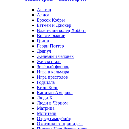
Аватар
Алиса
Бросок Кобры
Бэтмен и Джокер
Властелин колец Хоббит
Во все тяжкие
Гринч
Гарри Поттер
Дэдпул
Железный человек
Живая сталь
Зелёный фонарь
Игра в кальмара
Игра престолов
Годзилла
Кинг Конг
Капитан Америка
Люди X
Люди в Чёрном
Матрица
Мстители
Отряд самоубийц
Охотники за привиде...
Пираты Карибского моря