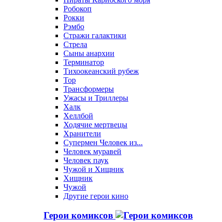
Робокоп
Рокки
Рэмбо
Стражи галактики
Стрела
Сыны анархии
Терминатор
Тихоокеанский рубеж
Тор
Трансформеры
Ужасы и Триллеры
Халк
Хеллбой
Ходячие мертвецы
Хранители
Супермен Человек из...
Человек муравей
Человек паук
Чужой и Хищник
Хищник
Чужой
Другие герои кино
Герои комиксов