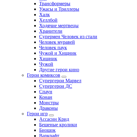
Трансформеры
Ужасы и Триллеры
Халк
Хеллбой
Ходячие мертвецы
Хранители
Супермен Человек из стали
Человек муравей
Человек паук
Чужой и Хищник
Хищник
Чужой
Другие герои кино
Герои комиксов
Супергерои Марвел
Супергерои ДС
Спаун
Конан
Монстры
Драконы
Герои игр
Ассасин Крид
Бешеные кролики
Биошок
Варкрафт