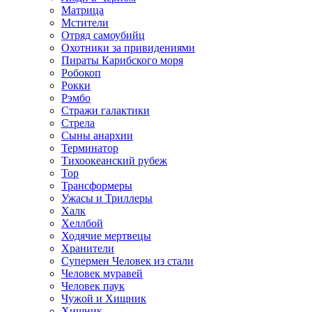
Матрица
Мстители
Отряд самоубийц
Охотники за привидениями
Пираты Карибского моря
Робокоп
Рокки
Рэмбо
Стражи галактики
Стрела
Сыны анархии
Терминатор
Тихоокеанский рубеж
Тор
Трансформеры
Ужасы и Триллеры
Халк
Хеллбой
Ходячие мертвецы
Хранители
Супермен Человек из стали
Человек муравей
Человек паук
Чужой и Хищник
Хищник