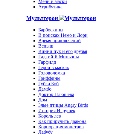
Мечи и маски
Атрибутика
Мультгерои
Барбоскины
В поисках Немо и Дори
Время приключений
Вспыш
Винни пух и его друзья
Гадкий Я Миньоны
Гарфилд
Герои в масках
Головоломка
Гриффины
Губка Боб
Дамбо
Доктор Плюшева
Дом
Злые птицы Angry Birds
История Игрушек
Король лев
Как приручить дракона
Корпорация монстров
Лабубу