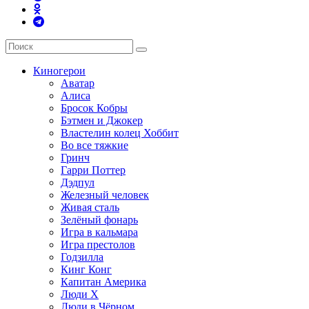
Киногерои
Аватар
Алиса
Бросок Кобры
Бэтмен и Джокер
Властелин колец Хоббит
Во все тяжкие
Гринч
Гарри Поттер
Дэдпул
Железный человек
Живая сталь
Зелёный фонарь
Игра в кальмара
Игра престолов
Годзилла
Кинг Конг
Капитан Америка
Люди X
Люди в Чёрном