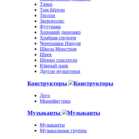
Тачки
Тим Бёртон
Тролли
Зверополис
Футурама
Хороший динозавр
Храбрая сердцем
Черепашки Ниндзя
Школа Монстров
Шрек
Щенки спасатели
Южный парк
Другие мультгерои
Конструкторы
Лего
Минифигурки
Музыканты
Музыканты
Музыкальные группы