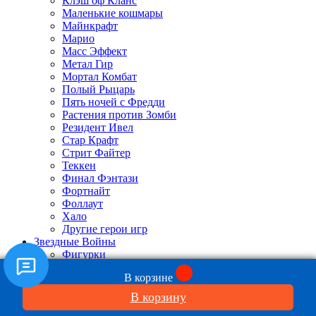
Клэш оф Кланс
Маленькие кошмары
Майнкрафт
Марио
Масс Эффект
Метал Гир
Мортал Комбат
Полый Рыцарь
Пять ночей с Фредди
Растения против Зомби
Резидент Ивел
Стар Крафт
Стрит Файтер
Теккен
Финал Фэнтази
Фортнайт
Фоллаут
Хало
Другие герои игр
Звездные Войны
Фигурки
Статуэтки
В корзине
Техника
Мечи и маски
В корзину
Атрибутика