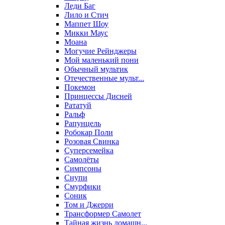
Леди Баг
Лило и Стич
Маппет Шоу
Микки Маус
Моана
Могучие Рейнджеры
Мой маленький пони
Обычный мультик
Отечественные мульт...
Покемон
Принцессы Дисней
Рататуй
Ральф
Рапунцель
Робокар Поли
Розовая Свинка
Суперсемейка
Самолёты
Симпсоны
Снупи
Смурфики
Соник
Том и Джерри
Трансформер Самолет
Тайная жизнь домашн...