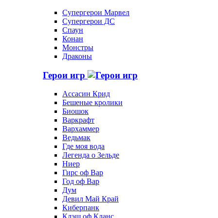
Супергерои Марвел
Супергерои ДС
Спаун
Конан
Монстры
Драконы
Герои игр
Ассасин Крид
Бешеные кролики
Биошок
Варкрафт
Вархаммер
Ведьмак
Где моя вода
Легенда о Зельде
Ниер
Гирс оф Вар
Год оф Вар
Дум
Девил Май Край
Киберпанк
Клэш оф Кланс