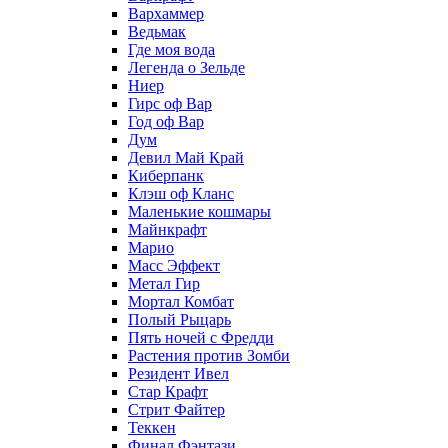
Вархаммер
Ведьмак
Где моя вода
Легенда о Зельде
Ниер
Гирс оф Вар
Год оф Вар
Дум
Девил Май Край
Киберпанк
Клэш оф Кланс
Маленькие кошмары
Майнкрафт
Марио
Масс Эффект
Метал Гир
Мортал Комбат
Полый Рыцарь
Пять ночей с Фредди
Растения против Зомби
Резидент Ивел
Стар Крафт
Стрит Файтер
Теккен
Финал Фэнтази