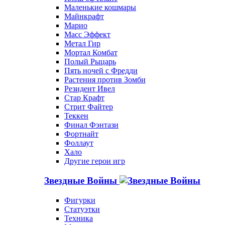
Маленькие кошмары
Майнкрафт
Марио
Масс Эффект
Метал Гир
Мортал Комбат
Полый Рыцарь
Пять ночей с Фредди
Растения против Зомби
Резидент Ивел
Стар Крафт
Стрит Файтер
Теккен
Финал Фэнтази
Фортнайт
Фоллаут
Хало
Другие герои игр
Звездные Войны
Фигурки
Статуэтки
Техника