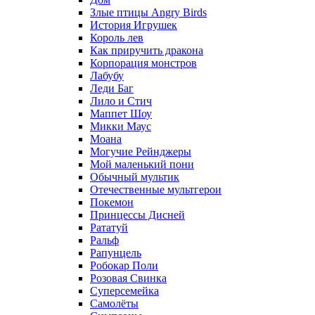
Злые птицы Angry Birds
История Игрушек
Король лев
Как приручить дракона
Корпорация монстров
Лабубу
Леди Баг
Лило и Стич
Маппет Шоу
Микки Маус
Моана
Могучие Рейнджеры
Мой маленький пони
Обычный мультик
Отечественные мультгерои
Покемон
Принцессы Дисней
Рататуй
Ральф
Рапунцель
Робокар Поли
Розовая Свинка
Суперсемейка
Самолёты