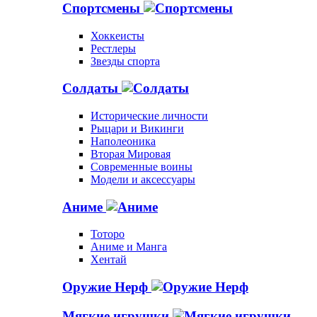
Спортсмены
Хоккеисты
Рестлеры
Звезды спорта
Солдаты
Исторические личности
Рыцари и Викинги
Наполеоника
Вторая Мировая
Современные воины
Модели и аксессуары
Аниме
Тоторо
Аниме и Манга
Хентай
Оружие Нерф
Мягкие игрушки