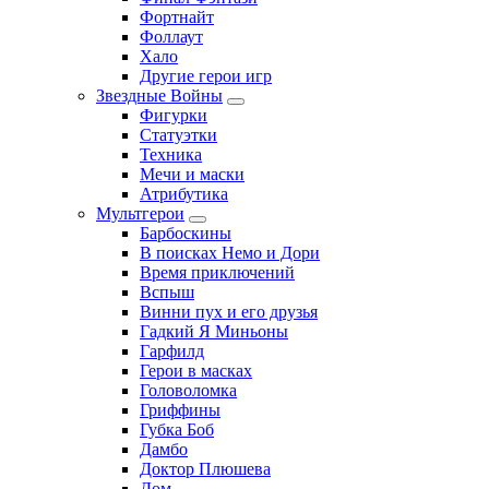
Фортнайт
Фоллаут
Хало
Другие герои игр
Звездные Войны
Фигурки
Статуэтки
Техника
Мечи и маски
Атрибутика
Мультгерои
Барбоскины
В поисках Немо и Дори
Время приключений
Вспыш
Винни пух и его друзья
Гадкий Я Миньоны
Гарфилд
Герои в масках
Головоломка
Гриффины
Губка Боб
Дамбо
Доктор Плюшева
Дом