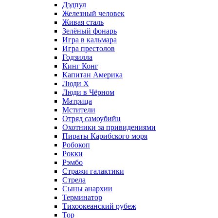
Дэдпул
Железный человек
Живая сталь
Зелёный фонарь
Игра в кальмара
Игра престолов
Годзилла
Кинг Конг
Капитан Америка
Люди X
Люди в Чёрном
Матрица
Мстители
Отряд самоубийц
Охотники за привидениями
Пираты Карибского моря
Робокоп
Рокки
Рэмбо
Стражи галактики
Стрела
Сыны анархии
Терминатор
Тихоокеанский рубеж
Тор