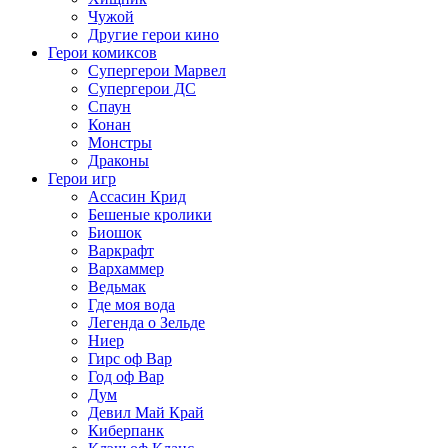
Чужой
Другие герои кино
Герои комиксов
Супергерои Марвел
Супергерои ДС
Спаун
Конан
Монстры
Драконы
Герои игр
Ассасин Крид
Бешеные кролики
Биошок
Варкрафт
Вархаммер
Ведьмак
Где моя вода
Легенда о Зельде
Ниер
Гирс оф Вар
Год оф Вар
Дум
Девил Май Край
Киберпанк