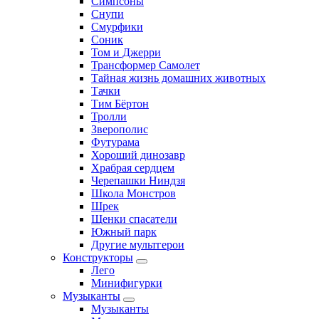
Симпсоны
Снупи
Смурфики
Соник
Том и Джерри
Трансформер Самолет
Тайная жизнь домашних животных
Тачки
Тим Бёртон
Тролли
Зверополис
Футурама
Хороший динозавр
Храбрая сердцем
Черепашки Ниндзя
Школа Монстров
Шрек
Щенки спасатели
Южный парк
Другие мультгерои
Конструкторы
Лего
Минифигурки
Музыканты
Музыканты