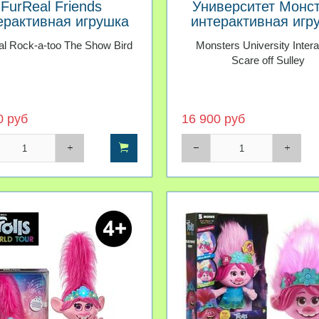
FurReal Friends
Университет Монс
ерактивная игрушка
интерактивная игр
щий попугай Кеша
Салли
l Rock-a-too The Show Bird
Monsters University Intera
Scare off Sulley
0 руб
16 900 руб