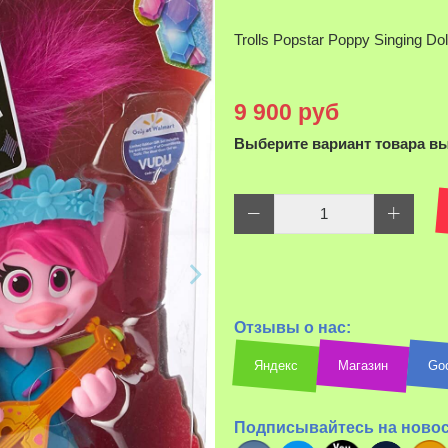
Trolls Popstar Poppy Singing Dol
9 900 руб
Выберите вариант товара в
Отзывы о нас:
Яндекс
Магазин
Go
Подписывайтесь на ново