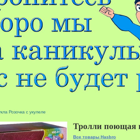
кла Розочка с укулеле
Тролли поющая к
Все товары Hasbro