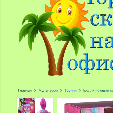
Главная
Мультгерои
Тролли
Тролли поющая ку