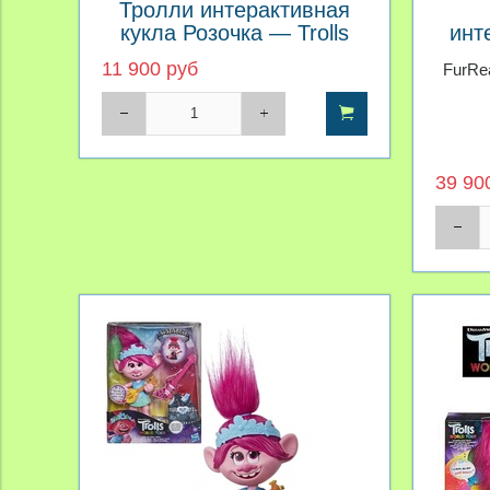
Тролли интерактивная
кукла Розочка — Trolls
инт
Hug Time Poppy
пою
11 900 руб
FurRea
39 90