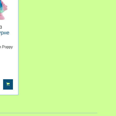
3
урне
in Poppy