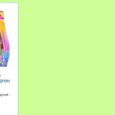
4
рген
ayset -