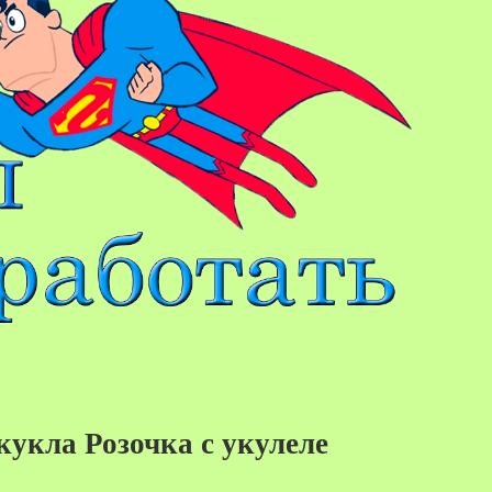
укла Розочка с укулеле