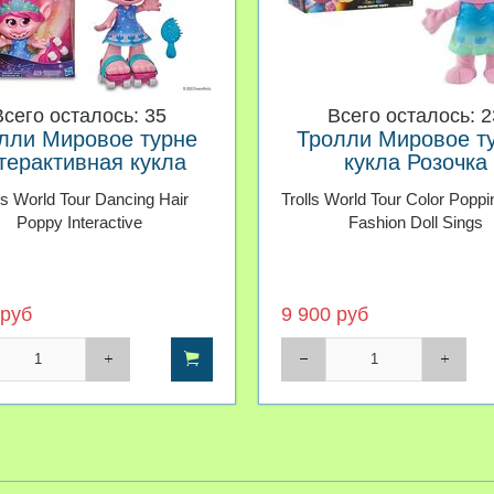
Всего осталось: 35
Всего осталось: 2
лли Мировое турне
Тролли Мировое т
терактивная кукла
кукла Розочка
Розочка
музыкальная
ls World Tour Dancing Hair
Trolls World Tour Color Popp
Poppy Interactive
Fashion Doll Sings
 руб
9 900 руб