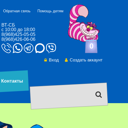
Обратная связь
Помощь детям
ВТ-СБ
с 10:00 до 18:00
8(968)425-05-05
8(968)426-06-06
0
Вход
Создать аккаунт
Контакты