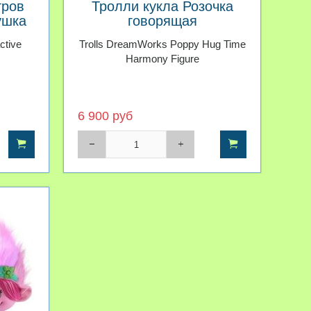
тров
Тролли кукла Розочка
ушка
говорящая
ctive
Trolls DreamWorks Poppy Hug Time
Harmony Figure
6 900 руб