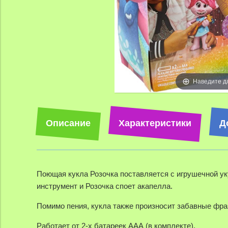
Наведите д
Описание
Характеристики
Д
Поющая кукла Розочка поставляется с игрушечной укул
инструмент и Розочка споет акапелла.
Помимо пения, кукла также произносит забавные фраз
Работает от 2-х батареек ААА (в комплекте).