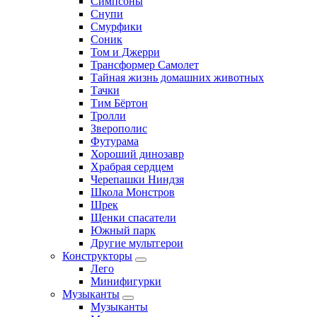
Симпсоны
Снупи
Смурфики
Соник
Том и Джерри
Трансформер Самолет
Тайная жизнь домашних животных
Тачки
Тим Бёртон
Тролли
Зверополис
Футурама
Хороший динозавр
Храбрая сердцем
Черепашки Ниндзя
Школа Монстров
Шрек
Щенки спасатели
Южный парк
Другие мультгерои
Конструкторы
Лего
Минифигурки
Музыканты
Музыканты