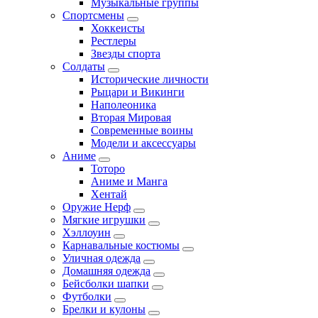
Музыкальные группы
Спортсмены
Хоккеисты
Рестлеры
Звезды спорта
Солдаты
Исторические личности
Рыцари и Викинги
Наполеоника
Вторая Мировая
Современные воины
Модели и аксессуары
Аниме
Тоторо
Аниме и Манга
Хентай
Оружие Нерф
Мягкие игрушки
Хэллоуин
Карнавальные костюмы
Уличная одежда
Домашняя одежда
Бейсболки шапки
Футболки
Брелки и кулоны