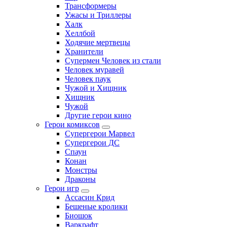
Трансформеры
Ужасы и Триллеры
Халк
Хеллбой
Ходячие мертвецы
Хранители
Супермен Человек из стали
Человек муравей
Человек паук
Чужой и Хищник
Хищник
Чужой
Другие герои кино
Герои комиксов
Супергерои Марвел
Супергерои ДС
Спаун
Конан
Монстры
Драконы
Герои игр
Ассасин Крид
Бешеные кролики
Биошок
Варкрафт