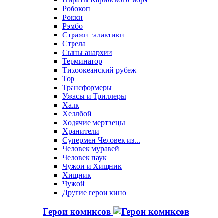
Робокоп
Рокки
Рэмбо
Стражи галактики
Стрела
Сыны анархии
Терминатор
Тихоокеанский рубеж
Тор
Трансформеры
Ужасы и Триллеры
Халк
Хеллбой
Ходячие мертвецы
Хранители
Супермен Человек из...
Человек муравей
Человек паук
Чужой и Хищник
Хищник
Чужой
Другие герои кино
Герои комиксов