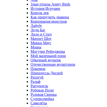
Злые птицы Angry Birds
История Игрушек
Король лев
Как приручить дракона
Корпорация монстров
Лабубу
Леди Баг
Лило и Стич
Маппет Шоу
Микки Маус
Моана
Могучие Рейнджеры
Мой маленький пони
Обычный мультик
Отечественные мультгерои
Покемон
Принцессы Дисней
Рататуй
Ральф
Рапунцель
Робокар Поли
Розовая Свинка
Суперсемейка
Самолёты