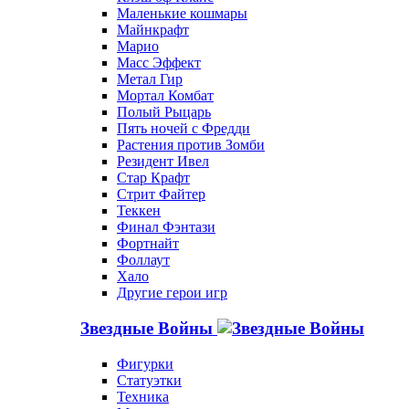
Маленькие кошмары
Майнкрафт
Марио
Масс Эффект
Метал Гир
Мортал Комбат
Полый Рыцарь
Пять ночей с Фредди
Растения против Зомби
Резидент Ивел
Стар Крафт
Стрит Файтер
Теккен
Финал Фэнтази
Фортнайт
Фоллаут
Хало
Другие герои игр
Звездные Войны
Фигурки
Статуэтки
Техника