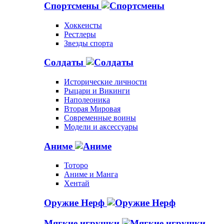
Спортсмены
Хоккеисты
Рестлеры
Звезды спорта
Солдаты
Исторические личности
Рыцари и Викинги
Наполеоника
Вторая Мировая
Современные воины
Модели и аксессуары
Аниме
Тоторо
Аниме и Манга
Хентай
Оружие Нерф
Мягкие игрушки