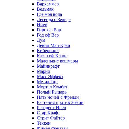
Вархаммер
Ведьмак
Где моя вода
Легенда о Зельде
Ниер
Гирс оф Вар
Год оф Вар
Дум
Девил Май Край
Киберпанк
Клэш оф Кланс
Маленькие кошмары
Майнкрафт
Марио
Масс Эффект
Метал Гир
Мортал Комбат
Полый Рыцарь
Пять ночей с Фредди
Растения против Зомби
Резидент Ивел
Стар Крафт
Стрит Файтер
Теккен
Финал Фэнтази