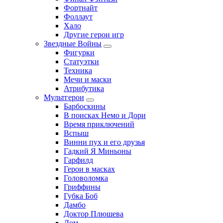
Фортнайт
Фоллаут
Хало
Другие герои игр
Звездные Войны
Фигурки
Статуэтки
Техника
Мечи и маски
Атрибутика
Мультгерои
Барбоскины
В поисках Немо и Дори
Время приключений
Вспыш
Винни пух и его друзья
Гадкий Я Миньоны
Гарфилд
Герои в масках
Головоломка
Гриффины
Губка Боб
Дамбо
Доктор Плюшева
Дом