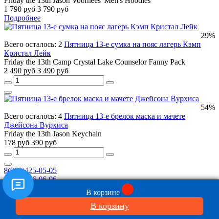
Friday the 13th Jason Voorhees' Men's Hoodies
1 790 руб
3 790 руб
Подробнее
29%
Всего осталось: 2
Пятница 13-е сумка на пояс лагерь Кэмп
Кристал Лейк
Friday the 13th Camp Crystal Lake Counselor Fanny Pack
2 490 руб
3 490 руб
54%
Всего осталось: 4
Пятница 13-е брелок маска и мачете
Джейсона Вурхиса
Friday the 13th Jason Keychain
178 руб
390 руб
8(968)425-05-05
8(968)426-06-06
toyszone@yandex.ru
В корзине
Новости
В корзину
Обратная связь