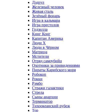
Дэдпул
Железный человек
Живая сталь
Зелёный фонарь
Игра в кальмара
Игра престолов
Годзилла
Кинг Конг
Капитан Америка
Люди X
Люди в Чёрном
Матрица
Мстители
Отряд самоубийц
Охотники за привидениями
Пираты Карибского моря
Робокоп
Рокки
Рэмбо
Стражи галактики
Стрела
Сыны анархии
Терминатор
Тихоокеанский рубеж
Тор