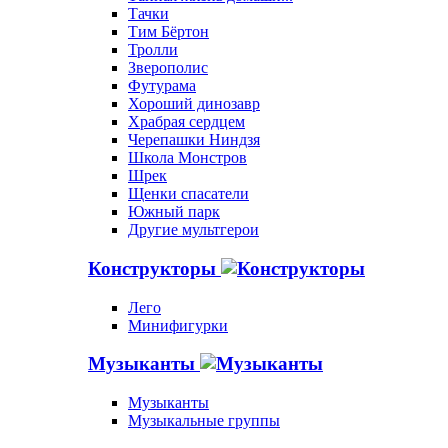
Тачки
Тим Бёртон
Тролли
Зверополис
Футурама
Хороший динозавр
Храбрая сердцем
Черепашки Ниндзя
Школа Монстров
Шрек
Щенки спасатели
Южный парк
Другие мультгерои
Конструкторы
Лего
Минифигурки
Музыканты
Музыканты
Музыкальные группы