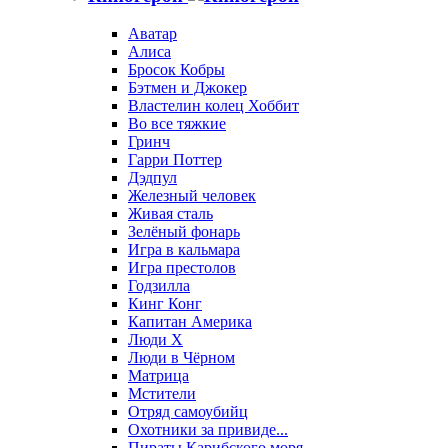
Аватар
Алиса
Бросок Кобры
Бэтмен и Джокер
Властелин колец Хоббит
Во все тяжкие
Гринч
Гарри Поттер
Дэдпул
Железный человек
Живая сталь
Зелёный фонарь
Игра в кальмара
Игра престолов
Годзилла
Кинг Конг
Капитан Америка
Люди X
Люди в Чёрном
Матрица
Мстители
Отряд самоубийц
Охотники за привиде...
Пираты Карибского моря