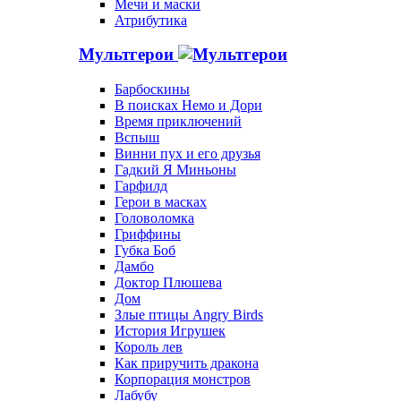
Мечи и маски
Атрибутика
Мультгерои
Барбоскины
В поисках Немо и Дори
Время приключений
Вспыш
Винни пух и его друзья
Гадкий Я Миньоны
Гарфилд
Герои в масках
Головоломка
Гриффины
Губка Боб
Дамбо
Доктор Плюшева
Дом
Злые птицы Angry Birds
История Игрушек
Король лев
Как приручить дракона
Корпорация монстров
Лабубу