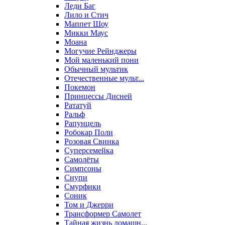
Леди Баг
Лило и Стич
Маппет Шоу
Микки Маус
Моана
Могучие Рейнджеры
Мой маленький пони
Обычный мультик
Отечественные мульт...
Покемон
Принцессы Дисней
Рататуй
Ральф
Рапунцель
Робокар Поли
Розовая Свинка
Суперсемейка
Самолёты
Симпсоны
Снупи
Смурфики
Соник
Том и Джерри
Трансформер Самолет
Тайная жизнь домашн...