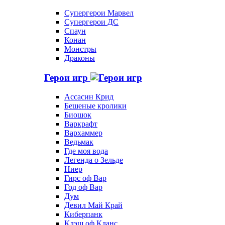
Супергерои Марвел
Супергерои ДС
Спаун
Конан
Монстры
Драконы
Герои игр
Ассасин Крид
Бешеные кролики
Биошок
Варкрафт
Вархаммер
Ведьмак
Где моя вода
Легенда о Зельде
Ниер
Гирс оф Вар
Год оф Вар
Дум
Девил Май Край
Киберпанк
Клэш оф Кланс