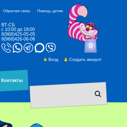
Обратная связь
Помощь детям
ВТ-СБ
с 10:00 до 18:00
8(968)425-05-05
8(968)426-06-06
0
Вход
Создать аккаунт
Контакты