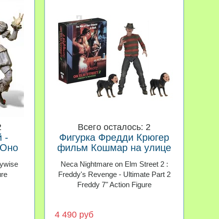
2
Всего осталось: 2
 -
Фигурка Фредди Крюгер
 Оно
фильм Кошмар на улице
ь в
вязов 2 Месть Фредди
nywise
Neca Nightmare on Elm Street 2 :
ure
Freddy's Revenge - Ultimate Part 2
Freddy 7" Action Figure
4 490 руб