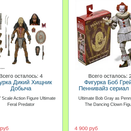
Всего осталось: 4
Всего осталось: 
урка Дикий Хищник
Фигурка Боб Грей
Добыча
Пеннивайз сериал
Добро пожаловат
 Scale Action Figure Ultimate
Ultimate Bob Gray as Pen
Дерри
Feral Predator
The Dancing Clown Fig
 руб
4 900 руб