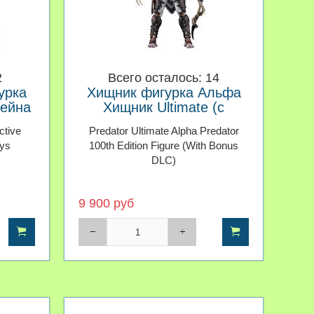
2
Всего осталось: 14
урка
Хищник фигурка Альфа
ейна
Хищник Ultimate (с
бонусным DLC)
ctive
Predator Ultimate Alpha Predator
oys
100th Edition Figure (With Bonus
DLC)
9 900 руб