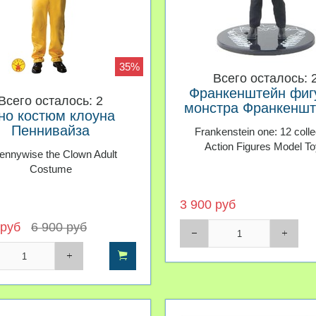
35%
Всего осталось: 
Франкенштейн фиг
Всего осталось: 2
монстра Франкеншт
но костюм клоуна
Пеннивайза
Frankenstein one: 12 colle
Action Figures Model T
Pennywise the Clown Adult
Costume
3 900 руб
 руб
6 900 руб