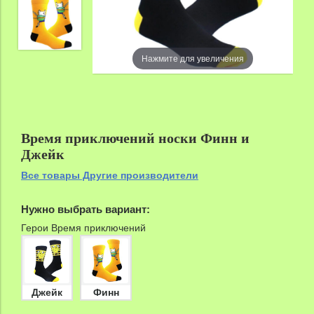
Нажмите для увеличения
zoom
Время приключений носки Финн и
Джейк
Все товары Другие производители
Нужно выбрать вариант:
Герои Время приключений
Джейк
Финн