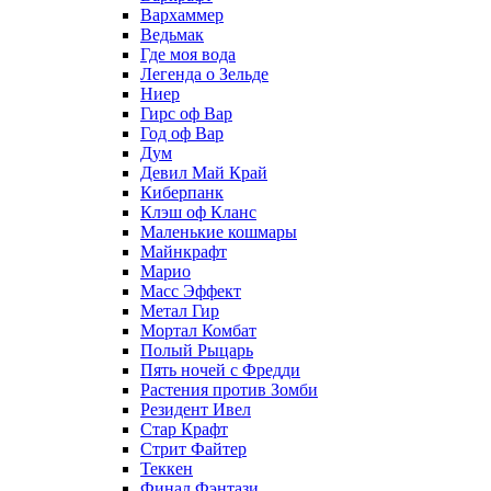
Вархаммер
Ведьмак
Где моя вода
Легенда о Зельде
Ниер
Гирс оф Вар
Год оф Вар
Дум
Девил Май Край
Киберпанк
Клэш оф Кланс
Маленькие кошмары
Майнкрафт
Марио
Масс Эффект
Метал Гир
Мортал Комбат
Полый Рыцарь
Пять ночей с Фредди
Растения против Зомби
Резидент Ивел
Стар Крафт
Стрит Файтер
Теккен
Финал Фэнтази