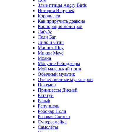
Злые птицы Angry Birds
История Игрушек
Король лев
Как приручить дракона
Корпорация монстров
Лабубу
Леди Баг
Лило и Стич
Маппет Шоу
Микки Маус
Моана
Могучие Рейнджеры
Мой маленький пони
Обычный мультик
Отечественные мультгерои
Покемон
Принцессы Дисней
Рататуй
Ральф
Рапунцель
Робокар Поли
Розовая Свинка
Суперсемейка
Самолёты