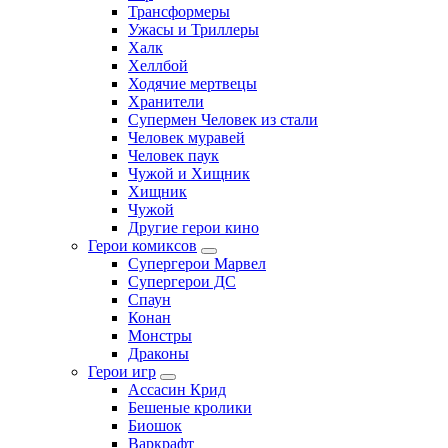
Трансформеры
Ужасы и Триллеры
Халк
Хеллбой
Ходячие мертвецы
Хранители
Супермен Человек из стали
Человек муравей
Человек паук
Чужой и Хищник
Хищник
Чужой
Другие герои кино
Герои комиксов
Супергерои Марвел
Супергерои ДС
Спаун
Конан
Монстры
Драконы
Герои игр
Ассасин Крид
Бешеные кролики
Биошок
Варкрафт