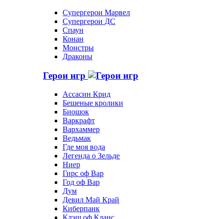
Супергерои Марвел
Супергерои ДС
Спаун
Конан
Монстры
Драконы
Герои игр
Ассасин Крид
Бешеные кролики
Биошок
Варкрафт
Вархаммер
Ведьмак
Где моя вода
Легенда о Зельде
Ниер
Гирс оф Вар
Год оф Вар
Дум
Девил Май Край
Киберпанк
Клэш оф Кланс