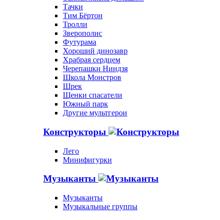
Тачки
Тим Бёртон
Тролли
Зверополис
Футурама
Хороший динозавр
Храбрая сердцем
Черепашки Ниндзя
Школа Монстров
Шрек
Щенки спасатели
Южный парк
Другие мультгерои
Конструкторы
Лего
Минифигурки
Музыканты
Музыканты
Музыкальные группы