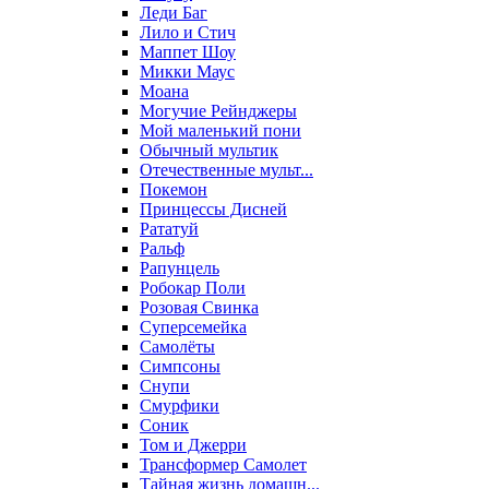
Леди Баг
Лило и Стич
Маппет Шоу
Микки Маус
Моана
Могучие Рейнджеры
Мой маленький пони
Обычный мультик
Отечественные мульт...
Покемон
Принцессы Дисней
Рататуй
Ральф
Рапунцель
Робокар Поли
Розовая Свинка
Суперсемейка
Самолёты
Симпсоны
Снупи
Смурфики
Соник
Том и Джерри
Трансформер Самолет
Тайная жизнь домашн...