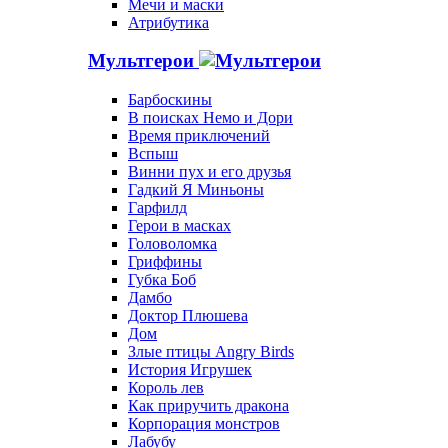
Мечи и маски
Атрибутика
Мультгерои
Барбоскины
В поисках Немо и Дори
Время приключений
Вспыш
Винни пух и его друзья
Гадкий Я Миньоны
Гарфилд
Герои в масках
Головоломка
Гриффины
Губка Боб
Дамбо
Доктор Плюшева
Дом
Злые птицы Angry Birds
История Игрушек
Король лев
Как приручить дракона
Корпорация монстров
Лабубу