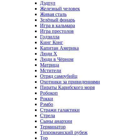
Дэдпул
Железный человек
Живая сталь
Зелёный фонарь
Игра в кальмара
Игра престолов
Годзилла
Кинг Конг
Капитан Америка
Люди X
Люди в Чёрном
Матрица
Мстители
Отряд самоубийц
Охотники за привидениями
Пираты Карибского моря
Робокоп
Рокки
Рэмбо
Стражи галактики
Стрела
Сыны анархии
Терминатор
Тихоокеанский рубеж
Тор