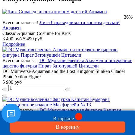
36%
Всего осталось: 3
Лига Справедливости костюм детский
Аквамен
Classic Aquaman Costume for Kids
3 490 руб
5 490 руб
Подробнее
Всего осталось: 1
DC Мультивселенная Аквамен и потерянное
царство фигурка Пират Затонувшей Цитадели
DC Multiverse Aquaman and the Lost Kingdom Sunken Citadel
Pirate Action Figure
5 900 руб
Всего осталось: 1
DC Мультивселенная фигурка Капитан
Бумеранг коллекционное издание Макфарлейн № 13
В корзине
Captain Boomerang (The Flash) McFarlane Collector Edition #13
В корзину
3 900 руб