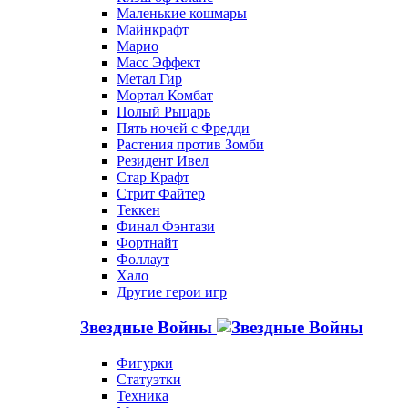
Маленькие кошмары
Майнкрафт
Марио
Масс Эффект
Метал Гир
Мортал Комбат
Полый Рыцарь
Пять ночей с Фредди
Растения против Зомби
Резидент Ивел
Стар Крафт
Стрит Файтер
Теккен
Финал Фэнтази
Фортнайт
Фоллаут
Хало
Другие герои игр
Звездные Войны
Фигурки
Статуэтки
Техника