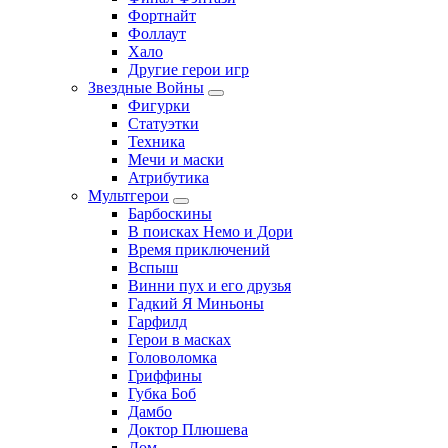
Фортнайт
Фоллаут
Хало
Другие герои игр
Звездные Войны
Фигурки
Статуэтки
Техника
Мечи и маски
Атрибутика
Мультгерои
Барбоскины
В поисках Немо и Дори
Время приключений
Вспыш
Винни пух и его друзья
Гадкий Я Миньоны
Гарфилд
Герои в масках
Головоломка
Гриффины
Губка Боб
Дамбо
Доктор Плюшева
Дом