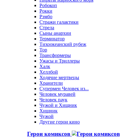
Робокоп
Рокки
Рэмбо
Стражи галактики
Стрела
Сыны анархии
Терминатор
Тихоокеанский рубеж
Тор
Трансформеры
Ужасы и Триллеры
Халк
Хеллбой
Ходячие мертвецы
Хранители
Супермен Человек из...
Человек муравей
Человек паук
Чужой и Хищник
Хищник
Чужой
Другие герои кино
Герои комиксов