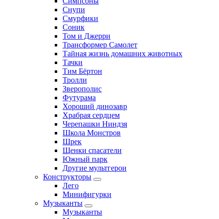
Симпсоны
Снупи
Смурфики
Соник
Том и Джерри
Трансформер Самолет
Тайная жизнь домашних животных
Тачки
Тим Бёртон
Тролли
Зверополис
Футурама
Хороший динозавр
Храбрая сердцем
Черепашки Ниндзя
Школа Монстров
Шрек
Щенки спасатели
Южный парк
Другие мультгерои
Конструкторы
Лего
Минифигурки
Музыканты
Музыканты