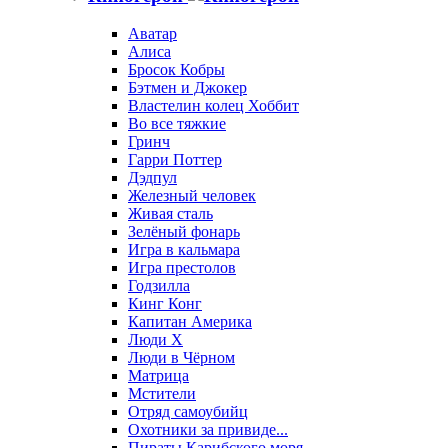
Аватар
Алиса
Бросок Кобры
Бэтмен и Джокер
Властелин колец Хоббит
Во все тяжкие
Гринч
Гарри Поттер
Дэдпул
Железный человек
Живая сталь
Зелёный фонарь
Игра в кальмара
Игра престолов
Годзилла
Кинг Конг
Капитан Америка
Люди X
Люди в Чёрном
Матрица
Мстители
Отряд самоубийц
Охотники за привиде...
Пираты Карибского моря