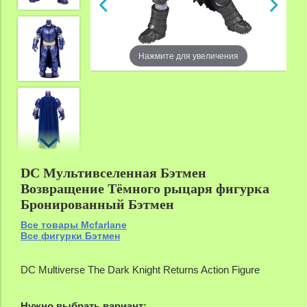
Нажмите для увеличения
zoom
DC Мультивселенная Бэтмен
Возвращение Тёмного рыцаря фигурка
Бронированный Бэтмен
Все товары Mcfarlane
Все фигурки Бэтмен
DC Multiverse The Dark Knight Returns Action Figure
Нужно выбрать вариант: