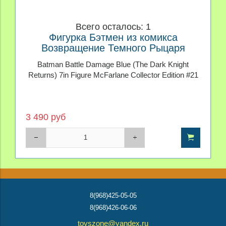
Всего осталось: 1
Фигурка Бэтмен из комикса
Возвращение Темного Рыцаря
McFarlane Collector Edition #21
Batman Battle Damage Blue (The Dark Knight
Returns) 7in Figure McFarlane Collector Edition #21
3 490 руб
8(968)425-05-05
8(968)426-06-06
toyszone@yandex.ru